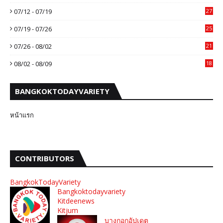
07/12 - 07/19
27
07/19 - 07/26
25
07/26 - 08/02
21
08/02 - 08/09
18
BANGKOKTODAYVARIETY
หน้าแรก
CONTRIBUTORS
BangkokTodayVariety
Bangkoktodayvariety
Kitdeenews
Kitjum
บางกอกอัปเดต