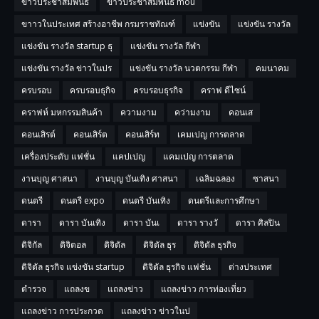
ข่าวประชาสัมพันธ์
ข่าวประชาสัมพันธ์ mou
ขาาวในประเทศ สร้างอาชีพ กรมราชทัณฑ์
แข่งขัน
แข่งขัน รางวัล
แข่งขัน รางวัล startup ธุ
แข่งขัน รางวัล กีฬา
แข่งขัน รางวัล ข่าวในปร
แข่งขัน รางวัล นวตกรรม กีฬา
คมนาคม
ครบรอบ
ครบรอบธุกิจ
ครบรอบธุรกิจ
คราฟ ดีไซน์
คราฟห์ มหกรรมสินค้า
ความงาม
คว่ามงาม
คอนเส
คอนเสิรต์
คอนเสิร์ต
คอนเสิร์ท
เคมเปญ การตลาด
เครื่องประดับ แฟชั่น
แคปเปญ
แคมเปญ การตลาด
งานบุญ ศาสนา
งานบุญ บันเทิง ศาสนา
เฉลิมฉลอง
ซาสนา
ดนตรี
ดนตรี expo
ดนตรี บันเทิง
ดนตรีและการศึกษา
ดารา
ดารา บันเทิง
ดารา บันเ
ดารา รางวั
ดารา ศิลปิน
ดิจิกัล
ดิจิตอล
ดิจิตัล
ดิจิตัล ธุร
ดิจิตัล ธุรกิจ
ดิจิตัล ธุรกิจ แข่งขัน startup
ดิจิตัล ธุรกิจ แฟชั่น
ต่างประเทศ
ตำรวจ
แถลงข
แถลงข่าว
แถลงข่าว การท่องเที่ยว
แถลงข่าว การประกวด
แถลงข่าว ข่าวในป