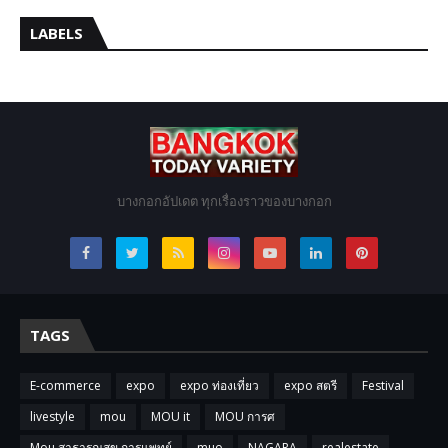
LABELS
บางกอกอัปเดต ทุกเรื่องราวของบางกอก
TAGS
E-commerce
expo
expo ท่องเที่ยว
expo สตรี
Festival
livestyle
mou
MOU it
MOU การศ
Mou สาธารณสุข การแพทย์
muo
NAGARA
realestate