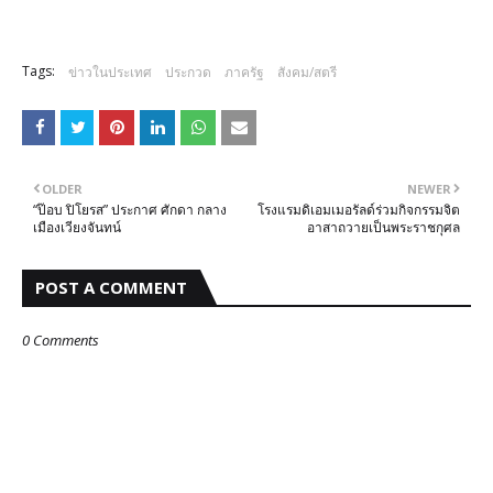
Tags:
ข่าวในประเทศ
ประกวด
ภาครัฐ
สังคม/สตรี
OLDER
NEWER
“ป๊อบ ปิโยรส” ประกาศ ศักดา กลาง
โรงแรมดิเอมเมอรัลด์ร่วมกิจกรรมจิต
เมืองเวียงจันทน์
อาสาถวายเป็นพระราชกุศล
POST A COMMENT
0 Comments