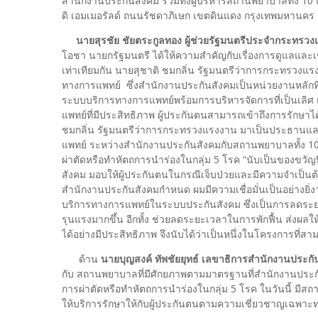
สำนักงานประกันสังคม รวมทั้งผู้บริหารสถานพยาบาลทั้ง 10 
ดิ เอมเมอรัลด์ ถนนรัชดาภิเษก เขตดินแดง กรุงเทพมหานคร
นายสุรชัย ชัยตระกูลทอง ผู้ช่วยรัฐมนตรีประจำกระทรว
โอชา นายกรัฐมนตรี ได้ให้ความสำคัญกับเรื่องการดูแลและ
เท่าเทียมกัน นายสุชาติ ชมกลิ่น รัฐมนตรีว่าการกระทรว
ทางการแพทย์ ซึ่งสำนักงานประกันสังคมเป็นหน่วยงานหลักท
ระบบบริการทางการแพทย์พร้อมการบริหารจัดการที่เป็นเลิศ เ
แพทย์ที่มีประสิทธิภาพ ผู้ประกันตนสามารถเข้าถึงการรักษาได้อ
ชมกลิ่น รัฐมนตรีว่าการกระทรวงแรงงาน มาเป็นประธานแล
แพทย์ ระหว่างสำนักงานประกันสังคมกับสถานพยาบาลทั้ง 10 แห
ผ่าตัดหรือทำหัตถการนำร่องในกลุ่ม 5 โรค “นับเป็นของขวั
สังคม มอบให้ผู้ประกันตนในกรณีเจ็บป่วยและมีความจำเป็นต้
สำนักงานประกันสังคมกำหนด ผมมีความเชื่อมั่นเป็นอย่างยิ่ง
บริการทางการแพทย์ในระบบประกันสังคม ซึ่งเป็นการลดร
รุนแรงมากขึ้น อีกทั้ง ช่วยลดระยะเวลาในการพักฟื้น ส่งผล
ได้อย่างมีประสิทธิภาพ จึงนับได้ว่าเป็นหนึ่งในโครงการที่สา
ด้าน
นายบุญสงค์ ทัพชัยยุทธ์ เลขาธิการสำนักงานประกั
กับ สถานพยาบาลที่มีศักยภาพตามมาตรฐานที่สำนักงานประกัน
การผ่าตัดหรือทำหัตถการนำร่องในกลุ่ม 5 โรค ในวันนี้ ม
ให้บริการรักษาให้กับผู้ประกันตนตามความเชี่ยวชาญเฉพาะทาง