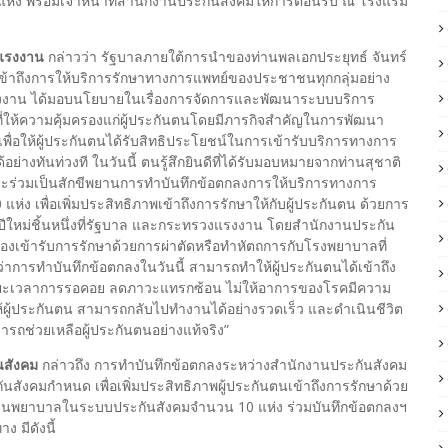
แห่ง พร้อมเจ้าหน้าที่สำนักงานประกันสังคมให้การต้อนรับ ณ โรงแรม
งแรงงาน
กล่าวว่า รัฐบาลภายใต้การนำของท่านพลเอกประยุทธ์ จันทร์
เข้าถึงการให้บริการรักษาทางการแพทย์ของประชาชนทุกกลุ่มอย่าง
งแรงงาน ได้มอบนโยบายในเรื่องการจัดการและพัฒนาระบบบริการ
ี่ให้ความคุ้มครองแก่ผู้ประกันตนโดยมีภารกิจสำคัญในการพัฒนา
พื่อให้ผู้ประกันตนได้รับสิทธิประโยชน์ในการเข้ารับบริการทางการ
ย่างทันท่วงที ในวันนี้ ตนรู้สึกยินดีที่ได้รับมอบหมายจากท่านสุชาติ
ะร่วมเป็นสักขีพยานการทำบันทึกข้อตกลงการให้บริการทางการ
่ง เพื่อเพิ่มประสิทธิภาพเข้าถึงการรักษาให้กับผู้ประกันตน ด้วยการ
ญปีใหม่ชิ้นหนึ่งที่รัฐบาล และกระทรวงแรงงาน โดยสำนักงานประกัน
องเข้ารับการรักษาด้วยการผ่าตัดหรือทำหัตถการกับโรงพยาบาลที่
ว่าการทำบันทึกข้อตกลงในวันนี้ สามารถทำให้ผู้ประกันตนได้เข้าถึง
ะยะเวลาการรอคอย ลดภาวะแทรกซ้อน ไม่ให้อาการของโรคมีความ
ให้ผู้ประกันตน สามารถกลับไปทำงานได้อย่างรวดเร็ว และดำเนินชีวิต
มารถช่วยเหลือผู้ประกันตนอย่างแท้จริง”
นสังคม
กล่าวถึง การทำบันทึกข้อตกลงระหว่างสำนักงานประกันสังคม
สังคมกำหนด เพื่อเพิ่มประสิทธิภาพผู้ประกันตนเข้าถึงการรักษาด้วย
ีสถานพยาบาลในระบบประกันสังคมจำนวน 10 แห่ง ร่วมบันทึกข้อตกลงฯ
 มีดังนี้