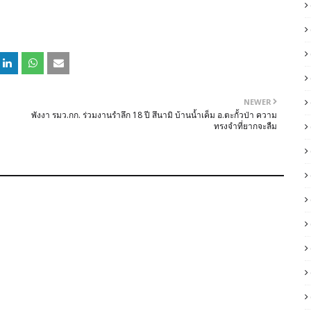
NEWER
พังงา รมว.กก. ร่วมงานรำลึก 18 ปี สึนามิ บ้านน้ำเค็ม อ.ตะกั้วป่า ความ
ทรงจำที่ยากจะลืม