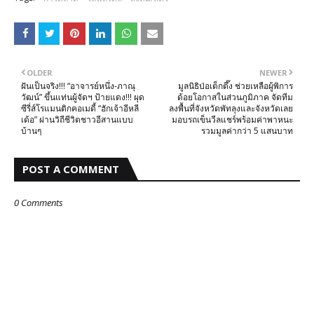
OLDER
NEWER
ฝันเป็นจริง!!! “อาจารย์หนึ่ง-ภาณุ
มูลนิธิป่อเต็กตึ๊ง ช่วยเหลือผู้พิการ
วัฒน์” ขึ้นแท่นผู้จัดฯ ป้ายแดง!!! ผุด
ด้อยโอกาสในส่วนภูมิภาค จัดทีม
ซีรี่ส์โรแมนติกคอเมดี้ “ฮักเจ้าอีหลี
ลงพื้นที่จังหวัดพัทลุงและจังหวัดเลย
เด้อ” ผ่านวิถีชีวิตชาวอีสานแบบ
มอบรถเข็นวีลแชร์พร้อมค่าพาหนะ
บ้านๆ
รวมมูลค่ากว่า 5 แสนบาท
POST A COMMENT
0 Comments