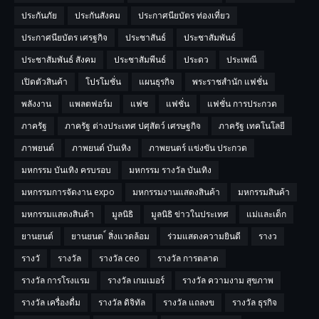
ประกันภัย
ประกันสังคม
ประกาศนียบัตร ท่องเที่ยว
ประกาศนียบัตร เศรฐกิจ
ประชาสันธ์
ประชาสัมพันธ์
ประชาสัมพันธ์ สังคม
ประชาสัมพีนธ์
ประดว
ประเพณี
เปิดตัวสินค้า
โปรโมชั่น
แผนธุรกิจ
พระราชสำนัก แฟชั่น
พลังงาน
แพลตฟอร์ม
แฟช
แฟชั่น
แฟชั่น การประกวด
ภาครัฐ
ภาครัฐ ต่างประเทศ ปศุสัตว์ เศรษฐกิจ
ภาครัฐ เทคโนโลยี
ภาพยนต์
ภาพยนต์ บันเทิง
ภาพยนตร์ แข่งขัน ประกวด
มหกรรม บันเทิง ครบรอบ
มหกรรม รางวัล บันเทิง
มหกรรมการจัดงาน expo
มหกรรมงานแสดงสินค้า
มหกรรมสินค้า
มหกรรมแสดงสินค้า
มูลนิธิ
มูลนิธิ ข่าวในประเทศ
แม่และเด็ก
ยานยนต์
ยานยนต ์ สิ่งแวดล้อม
ร่วมแสดงความยินดี
รางว
รางวั
รางวัล
รางวัล ceo
รางวัล การตลาด
รางวัล การโรงแรม
รางวัล เกมเมอร์
รางวัล ความงาม สุขภาพ
รางวัล เครื่องดื่ม
รางวัล ดิจิทัล
รางวัล แถลงข
รางวัล ธุรกิจ