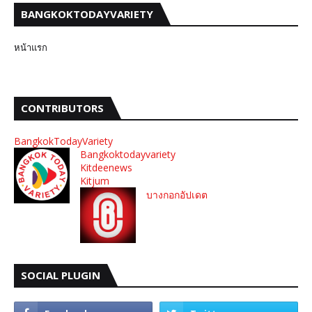
BANGKOKTODAYVARIETY
หน้าแรก
CONTRIBUTORS
BangkokTodayVariety
Bangkoktodayvariety
Kitdeenews
Kitjum
บางกอกอัปเดต
SOCIAL PLUGIN