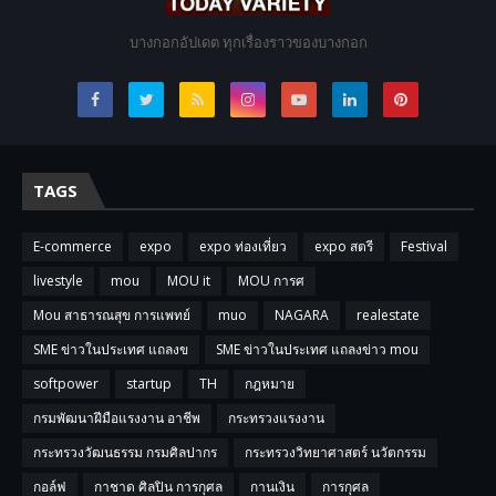
บางกอกอัปเดต ทุกเรื่องราวของบางกอก
TAGS
E-commerce
expo
expo ท่องเที่ยว
expo สตรี
Festival
livestyle
mou
MOU it
MOU การศ
Mou สาธารณสุข การแพทย์
muo
NAGARA
realestate
SME ข่าวในประเทศ แถลงข
SME ข่าวในประเทศ แถลงข่าว mou
softpower
startup
TH
กฎหมาย
กรมพัฒนาฝีมือแรงงาน อาชีพ
กระทรวงแรงงาน
กระทรวงวัฒนธรรม กรมศิลปากร
กระทรวงวิทยาศาสตร์ นวัตกรรม
กอล์ฟ
กาชาด ศิลปิน การกุศล
กานเงิน
การกุศล