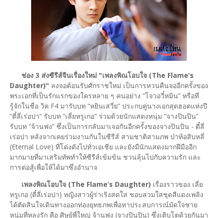
ช่อง 3 ส่งซีรีส์จีนเรื่องใหม่ "เพลงพิณโอบใจ (The Flame’s
Daughter)"
ลงจอต้อนรับศักราชใหม่ เป็นการหวนคืนจออีกครั้งของ
พระเอกที่เป็นรักแรกของใครหลาย ๆ คนอย่าง “โจวอวี๋หมิน” หรือที่
รู้จักในชื่อ วิค F4 มารับบท “หยินเสวี่ย” ประกบคู่นางเอกสุดฮอตแห่งปี
“ตี๋ลี่เร่อปา” รับบท “เลี่ยหรูเกอ” ร่วมด้วยนักแสดงหนุ่ม “จางปินปิน”
รับบท “จ้านฟง” ซึ่งเป็นการกลับมาเจอกันอีกครั้งของจางปินปิน - ตี๋ลี่
เร่อปา หลังจากเคยร่วมงานกันในซีรีส์ สามชาติสามภพ ป่าท้อสิบหลี่
(Eternal Love) ที่โด่งดังไปทั่วเอเชีย และยังมีนักแสดงมากฝีมืออีก
มากมายที่มาเสริมทัพทำให้ซีรีส์เข้มข้น ชวนลุ้นไปกับความรัก และ
การต่อสู้เพื่อให้ได้มาซึ่งอำนาจ
เพลงพิณโอบใจ (The Flame’s Daughter)
เรื่องราวของ เลี่ย
หรูเกอ (ตี๋ลี่เร่อปา) หญิงสาวผู้ร่าเริงสดใส ชอบสวมใสชุดสีแดงเพลิง
ได้ตัดสินใจเดินทางออกท่องยุทธภพเพื่อหาประสบการณ์มัดใจชาย
หนุ่มที่หลงรัก คือ ศิษย์พี่ใหญ่ จ้านฟง (จางปินปิน) ซึ่งเติบโตด้วยกันมา