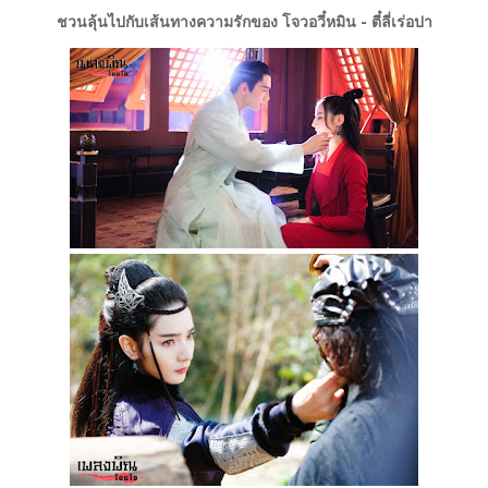
ชวนลุ้นไปกับเส้นทางความรักของ โจวอวี๋หมิน - ตี๋ลี่เร่อปา