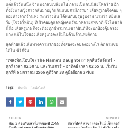
แต่แล้ววันหนึ่ง จ้านฟงกลับเปลี่ยนไป กลายเป็นคนนิสัยโหดร้าย อีก
ทั้งยังพาหญิงสาวกลับมาอยู่กินกันแบบสามีภรรยา เลี่ยหรูเกอจึงค่อย ๆ
ถอยห่างจากจ้านฟง ระหว่างนั้น ได้พบกับบุรุษรูปงาม นามว่า หยินเส
วี่ย (โจวอวี๋หมิน) ที่เฝ้าคอยดูแลหญิงคนรักมาหลายภพชาติ ซึ่งในชาติ
นี้คือ เลี่ยหรูเกอ ถึงจะต้องทุกข์ทรมานเขาก็ยินดีที่จะปกป้องคุ้มครอง
นาง แม้ในใจของเลี่ยหรูเกอจะเต็มไปด้วยจ้านฟงก็ตาม
สุดท้ายแล้วเส้นทางความรักของทั้งสองจะจบลงอย่างไร ติดตามชม
ได้ใน ซีรีส์จีน
"เพลงพิณโอบใจ (The Flame’s Daughter)" ทุกคืนวันจันทร์ -
ศุกร์ เวลา 02.50 น. และวันเสาร์ – อาทิตย์ เวลา 02.55 น. เริ่มวัน
ศุกร์ที่ 6 มกราคม 2566 ดูทีวีกด 33 ดูมือถือกด 3Plus
Tags:
บันเทิง
ไลฟ์สไตล์
OLDER
NEWER
ช่อง 3 ต้อนรับเสาร์แรกของปี 2566
สตาร์บัคส์ สาขา เดอะไนน์ เซ็นเตอร์
จัดเต็มหนังสนุก ! พร้อมส่องพิกัด
พระราม 9 พร้อมเปิด 24 ชั่วโมง เพื่อ