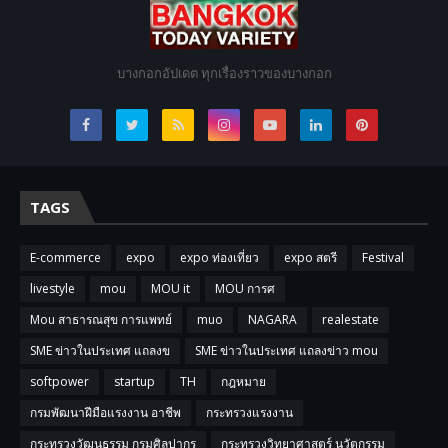
บางกอกอัปเดต ทุกเรื่องราวของบางกอก
TAGS
E-commerce
expo
expo ท่องเที่ยว
expo สตรี
Festival
livestyle
mou
MOU it
MOU การศ
Mou สาธารณสุข การแพทย์
muo
NAGARA
realestate
SME ข่าวในประเทศ แถลงข
SME ข่าวในประเทศ แถลงข่าว mou
softpower
startup
TH
กฎหมาย
กรมพัฒนาฝีมือแรงงาน อาชีพ
กระทรวงแรงงาน
กระทรวงวัฒนธรรม กรมศิลปากร
กระทรวงวิทยาศาสตร์ นวัตกรรม