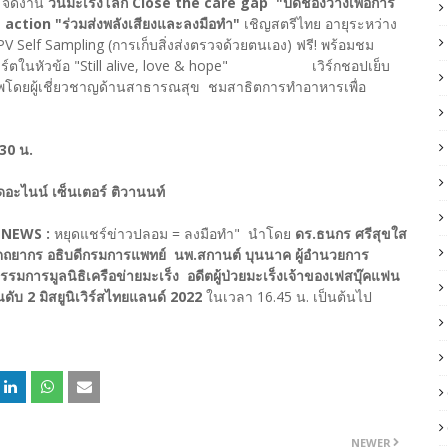
ข
จัดงาน
วันมะเร็งโลก Close the care gap "ปิดช่องว่างเพื่อการ
 action "ร่วมส่งพลังเสียงและลงมือทำ"
เชิญสตรีไทย อายุระหว่าง
PV Self Sampling (การเก็บสิ่งส่งตรวจด้วยตนเอง) ฟรี! พร้อมชม
ัลอาร์ตในหัวข้อ "Still alive, love & hope" เวิร์กชอปเย็บ
ขภาพโดยผู้เชี่ยวชาญด้านสาธารณสุข ชมสาธิตการทำอาหารเพื่อ
.30 น.
ะไนน์ เซ็นเตอร์ ติวานนท์
 NEWS :
หยุดแชร์ข่าวปลอม = ลงมือทำ" นำโดย
ดร.ธนกร ศรีสุขใส
ิหัตถยากร อธิบดีกรมการแพทย์ นพ.สกานต์ บุนนาค ผู้อำนวยการ
รรมการมูลนิธิเครือข่ายมะเร็ง อดีตผู้ป่วยมะเร็งเจ้าของเฟสบุ๊คแฟน
ดับ 2 มิสยูนิเวิร์สไทยแลนด์ 2022
ในเวลา 16.45 น. เป็นต้นไป
NEWER