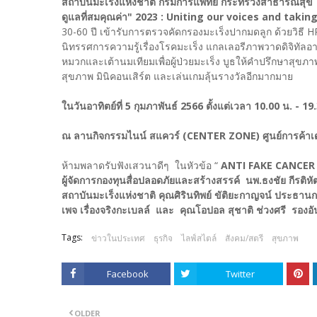
สถาบันมะเร็งแห่งชาติ กรมการแพทย์ กระทรวงสาธารณสุ
ดูแลที่สมคุณค่า" 2023 : Uniting our voices and taking
30-60 ปี เข้ารับการตรวจคัดกรองมะเร็งปากมดลูก ด้วยวิธี H
นิทรรศการความรู้เรื่องโรคมะเร็ง แกลเลอรีภาพวาดดิจิท
หมวกและเต้านมเทียมเพื่อผู้ป่วยมะเร็ง บูธให้คำปรึกษาสุ
สุขภาพ มินิคอนเสิร์ต และเล่นเกมลุ้นรางวัลอีกมากมาย
ในวันอาทิตย์ที่ 5 กุมภาพันธ์ 2566 ตั้งแต่เวลา 10.00 น. - 19
ณ ลานกิจกรรมไนน์ สแควร์ (CENTER ZONE) ศูนย์การค้าเดอ
ห้ามพลาดรับฟังเสวนาดีๆ ในหัวข้อ “
ANTI FAKE CANCER
ผู้จัดการกองทุนสื่อปลอดภัยและสร้างสรรค์ นพ.ธงชัย กีรต
สถาบันมะเร็งแห่งชาติ คุณศิรินทิพย์ ขัติยะกาญจน์ ประธานก
เพจ เรื่องจริงกะเบลล์ และ คุณโอปอล สุชาติ ช่วงศรี รองอัน
Tags:
ข่าวในประเทศ
ธุรกิจ
ไลฟ์สไตล์
สังคม/สตรี
สุขภาพ
Facebook
Twitter
OLDER