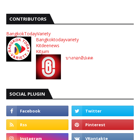
CONTRIBUTORS
BangkokTodayVariety
Bangkoktodayvariety
Kitdeenews
Kitjum
บางกอกอัปเดต
SOCIAL PLUGIN