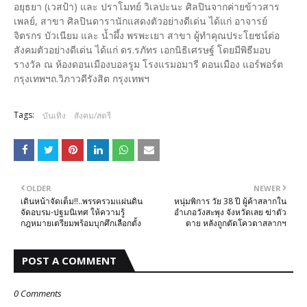
อยุธยา (เวสป้า) และ ปราโมทย์ วิเลปะนะ ศิลปินจากค่ายข้าวสาร
เพลย์, สาขา ศิลปินดารานักแสดงตัวอย่างดีเด่น ได้แก่ อาจารย์
จิตรกร บัวเนียม และ น้ำผึ้ง พรพะเยา สาขา ผู้ทำคุณประโยชน์ต่อ
สังคมตัวอย่างดีเด่น ได้แก่ ดร.รภัทร เอกนิธิเศรษฐ์ โดยมีพิธีมอบ
รางวัล ณ ห้องดอนเมืองบอลรูม โรงแรมอมารี ดอนเมือง แอร์พอร์ต
กรุงเทพฯถ.วิภาวดีรังสิต กรุงเทพฯ
Tags:
บันเทิง
สังคม/สตรี
OLDER
NEWER
เดินหน้าจัดเต็ม!!..พรรครวมแผ่นดิน
หนุ่มพิการ วัย 38 ปี ผู้ค้าสลากใน
จัดอบรม-ปฐมนิเทศ ให้ความรู้
อำเภอวังสะพุง จังหวัดเลย ฆ่าตัว
กฎหมายเตรียมพร้อมบุกศึกเลือกตั้ง
ตาย หลังถูกตัดโควตาสลากฯ
POST A COMMENT
0 Comments