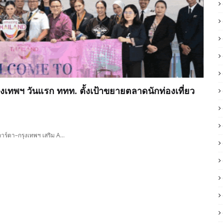
เทพฯ วันแรก ททท. ตั้งเป้าขยายตลาดนักท่องเที่ยว
การ์ตา–กรุงเทพฯ เสริม A…