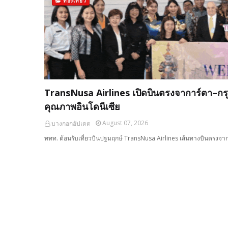
ท่องเที่ยว
TransNusa Airlines เปิดบินตรงจาการ์ตา–กรุง
คุณภาพอินโดนีเซีย
August 07, 2026
บางกอกอัปเดต
ททท. ต้อนรับเที่ยวบินปฐมฤกษ์ TransNusa Airlines เส้นทางบินตรงจา