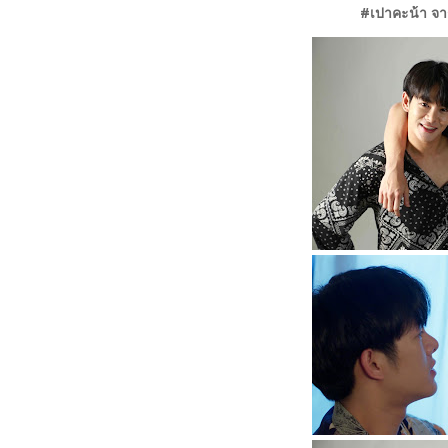
#เปาคะน้า จาก