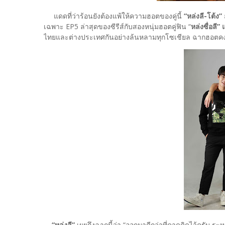
แดดที่ว่าร้อนยังต้องแพ้ให้ความฮอตของคู่นี้
“หล่งลี-โต้ง”
เฉพาะ EP5 ล่าสุดของซีรีส์กับสองหนุ่มฮอตคู่ฟิน “
หล่งซื่อลี”
ไทยและต่างประเทศกันอย่างล้นหลามทุกโซเชียล ฉากฮอตคงหนี
“หล่งลี”
เผยถึงฉากนี้ว่า “ออกมาดีกว่าที่คาดคิดไว้ครับ ร