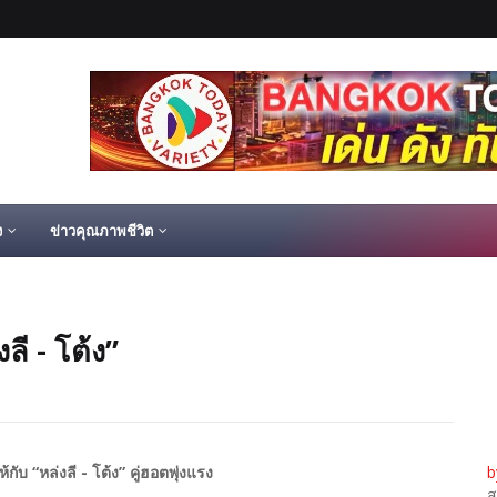
ง
ข่าวคุณภาพชีวิต
ลี - โต้ง”
้กับ “หล่งลี - โต้ง” คู่ฮอตพุ่งแรง
b
ส