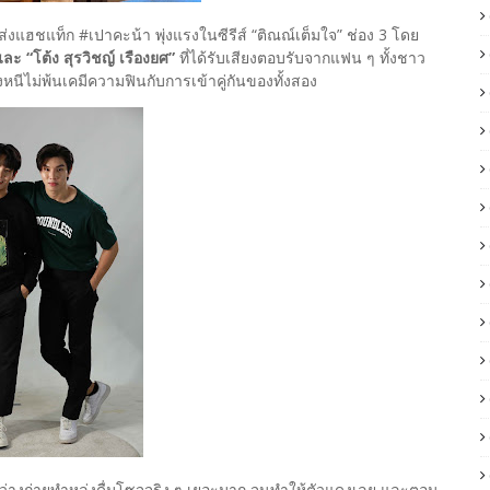
ส่งแฮชแท็ก #เปาคะน้า พุ่งแรงในซีรีส์ “ติณณ์เต็มใจ” ช่อง 3 โดย
 และ “โต้ง สุรวิชญ์ เรืองยศ”
ที่ได้รับเสียงตอบรับจากแฟน ๆ ทั้งชาว
ไม่พ้นเคมีความฟินกับการเข้าคู่กันของทั้งสอง
ะหว่างถ่ายทำหล่งดื่มโซจูจริง ๆ เยอะมาก จนทำให้ตัวแดงเลย และตอน