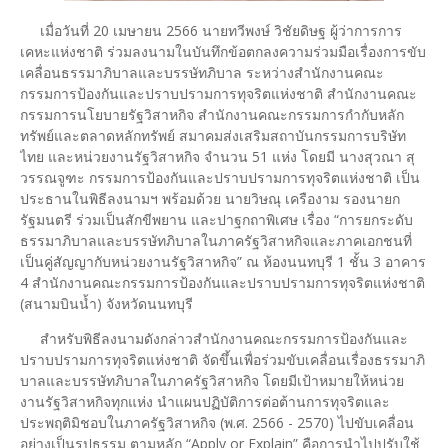
เมื่อวันที่ 20 เมษายน 2566 นายทวีพงษ์ วิชัยดิษฐ ผู้ว่าการการ
เคหะแห่งชาติ ร่วมลงนามในบันทึกข้อตกลงความร่วมมือเรื่องการขับ
เคลื่อนธรรมาภิบาลและบรรษัทภิบาล ระหว่างสำนักงานคณะ
กรรมการป้องกันและปราบปรามการทุจริตแห่งชาติ สำนักงานคณะ
กรรมการนโยบายรัฐวิสาหกิจ สำนักงานคณะกรรมการกำกับหลัก
ทรัพย์และตลาดหลักทรัพย์ สมาคมส่งเสริมสถาบันกรรมการบริษัท
ไทย และหน่วยงานรัฐวิสาหกิจ จำนวน 51 แห่ง โดยมี นางสุวณา สุ
วรรณจูฑะ กรรมการป้องกันและปราบปรามการทุจริตแห่งชาติ เป็น
ประธานในพิธีลงนามฯ พร้อมด้วย นายวิษณุ เครืองาม รองนายก
รัฐมนตรี ร่วมเป็นสักขีพยาน และปาฐกถาพิเศษ เรื่อง “การยกระดับ
ธรรมาภิบาลและบรรษัทภิบาลในภาครัฐวิสาหกิจและภาคเอกชนที่
เป็นคู่สัญญากับหน่วยงานรัฐวิสาหกิจ” ณ ห้องนนทบุรี 1 ชั้น 3 อาคาร
4 สำนักงานคณะกรรมการป้องกันและปราบปรามการทุจริตแห่งชาติ
(สนามบินน้ำ) จังหวัดนนทบุรี
สำหรับพิธีลงนามดังกล่าวสำนักงานคณะกรรมการป้องกันและ
ปราบปรามการทุจริตแห่งชาติ จัดขึ้นเพื่อร่วมขับเคลื่อนเรื่องธรรมาภิ
บาลและบรรษัทภิบาลในภาครัฐวิสาหกิจ โดยมีเป้าหมายให้หน่วย
งานรัฐวิสาหกิจทุกแห่ง นำแผนปฏิบัติการต่อต้านการทุจริตและ
ประพฤติมิชอบในภาครัฐวิสาหกิจ (พ.ศ. 2566 - 2570) ไปขับเคลื่อน
อย่างเป็นรูปธรรม ตามหลัก “Apply or Explain” คือการนำไปปรับใช้