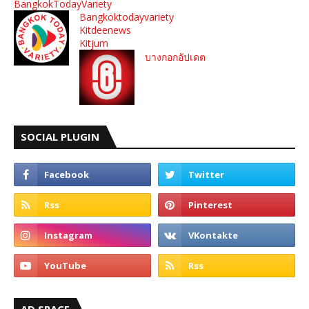
BangkokTodayVariety
Bangkoktodayvariety
Kitdeenews
Kitjum
บางกอกอัปเดต
SOCIAL PLUGIN
AD SPACE