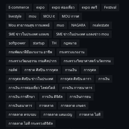
E-commerce
expo
expo ท่องเที่ยว
expo สตรี
Festival
livestyle
mou
MOU it
MOU การศ
Mou สาธารณสุข การแพทย์
muo
NAGARA
realestate
SME ข่าวในประเทศ แถลงข
SME ข่าวในประเทศ แถลงข่าว mou
softpower
startup
TH
กฎหมาย
กรมพัฒนาฝีมือแรงงาน อาชีพ
กระทรวงแรงงาน
กระทรวงวัฒนธรรม กรมศิลปากร
กระทรวงวิทยาศาสตร์ นวัตกรรม
กอล์ฟ
กาชาด ศิลปิน การกุศล
กานเงิน
การกุศล
การกุศล ศิลปิน ข่าวในประเทศ
การกุศล ศิลปิน ดารา
การเงิน
การเงิน การท่องเที่ยว ไลฟสไตล์
การเงิน การธนาคาร
การเงิน การศึกษา
การเงิน ดิจิตัล
การเงินการธน
การเงินธนาคาร
การตลาด
การตลาด เกษตร
การตลาด ครบรอบ
การตลาด แคมเปญ
การตลาด ไอที
การตลาด ไอที กระทรวงดิจิตัล