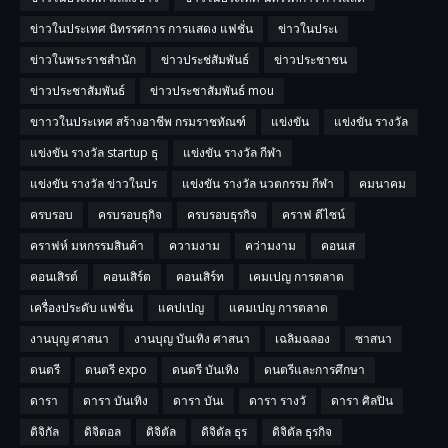
ข่าวในประเทศ นิทรรศการ การแสดง แฟชั่น
ข่าวในประเ
ข่าวในพระราชสำนัก
ข่าวประช่สัมพันธ์
ข่าวประชาชน
ข่าวประชาสัมพันธ์
ข่าวประชาสัมพันธ์ mou
ขาาวในประเทศ สร้างอาชีพ กรมราชทัณฑ์
แข่งขัน
แข่งขัน รางวัล
แข่งขัน รางวัล startup ธุ
แข่งขัน รางวัล กีฬา
แข่งขัน รางวัล ข่าวในปร
แข่งขัน รางวัล นวตกรรม กีฬา
คมนาคม
ครบรอบ
ครบรอบธุกิจ
ครบรอบธุรกิจ
คราฟ ดีไซน์
คราฟห์ มหกรรมสินค้า
ความงาม
คว่ามงาม
คอนเส
คอนเสิรต์
คอนเสิร์ต
คอนเสิร์ท
เคมเปญ การตลาด
เครื่องประดับ แฟชั่น
แคปเปญ
แคมเปญ การตลาด
งานบุญ ศาสนา
งานบุญ บันเทิง ศาสนา
เฉลิมฉลอง
ซาสนา
ดนตรี
ดนตรี expo
ดนตรี บันเทิง
ดนตรีและการศึกษา
ดารา
ดารา บันเทิง
ดารา บันเ
ดารา รางวั
ดารา ศิลปิน
ดิจิกัล
ดิจิตอล
ดิจิตัล
ดิจิตัล ธุร
ดิจิตัล ธุรกิจ