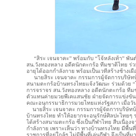
“สิระ เจนจาคะ” พร้อมกับ “โจ้หลังเท้า” พันตำ
สน.วังทองหลาง อดีตนักตะกร้อ ทีมชาติไทย ร่
อายุได้ออกกำลังกาย พร้อมเป็นเวทีสร้างช้างเผือ
นายสิระ เจนจาคะ กรรมการผู้จัดการบริษัทบ้
สนามตะกร้อบ้านทรงไทยแจ้งวัฒนะ ร่วมด้วย “โจ้ห
การจราจร สน.วังทองหลาง อดีตนักตะกร้อ ทีมชา
ตัวแทนค่ายมวยพีเคแสนชัย ฝ่ายจัดการแข่งข
คณะอนุกรรมาธิการมวยไทยแห่งรัฐสภา เมื่อวันท
นายสิระ เจนจาคะ กรรมการผู้จัดการบริษัทบ้
บ้านทรงไทย ทำให้อยากจะอนุรักษ์ศิลปะไทยๆ ร
ได้สร้างสนามตะกร้อ ซึ่งเป็นกีฬาไทย สืบเนื่อง
กำลังกาย เพราะเห็นว่า ทางบ้านทรงไทย มีพื้นท
ราชการที่อยู่ใกล้ๆ ไม่มีพื้นที่เล่นกีฬา จึงเป็น