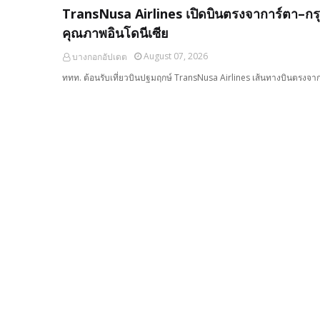
TransNusa Airlines เปิดบินตรงจาการ์ตา–กรุง
คุณภาพอินโดนีเซีย
August 07, 2026
บางกอกอัปเดต
ททท. ต้อนรับเที่ยวบินปฐมฤกษ์ TransNusa Airlines เส้นทางบินตรงจา