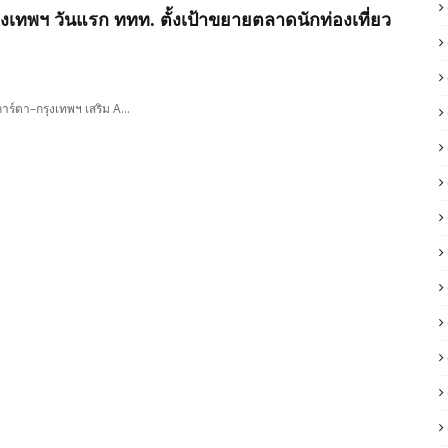
เทพฯ วันแรก ททท. ตั้งเป้าขยายตลาดนักท่องเที่ยว
การ์ตา–กรุงเทพฯ เสริม A…