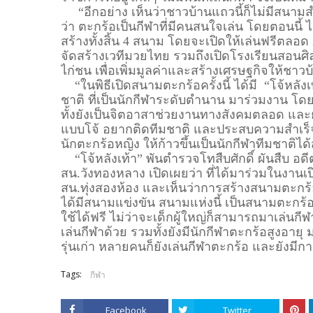
“อีกอย่าง เห็นว่าชาวบ้านแถวนี้ก็ไม่มีสนามส
ว่า ตะกร้อเป็นกีฬาที่มีคนสนใจเล่น โดยตอนนี้
สร้างทั้งสิ้น 4 สนาม โดยจะเปิดให้เล่นฟรีตลอ
จัดสร้างเวทีมวยไทย รวมถึงเปิดโรงเรียนสอนศิ
ไก่ชน เพื่อเพิ่มมูลค่าและสร้างเศรษฐกิจให้ชาวบ
“ในพิธีเปิดสนามตะกร้อครั้งนี้ ได้มี “โจ้หลังเ
ชาติ ที่เป็นนักกีฬาระดับตำนาน มาร่วมงาน โด
ทั้งยังเป็นจิตอาสาช่วยงานทางสังคมตลอด และยังเ
แบบโจ้ อยากติดทีมชาติ และประสบความสำเร็
นักตะกร้อหญิง ให้ก้าวขึ้นเป็นนักกีฬาทีมชาติได้
“โจ้หลังเท้า” พันตำรวจโทสืบศักดิ์ ผันสืบ อด
สน.วังทองหลาง เปิดเผยว่า ที่ได้มาร่วมในงานเ
สน.ทุ่งสองห้อง และเห็นว่าการสร้างสนามตะกร้อนั
ได้มีสนามแข่งขัน สนามแห่งนี้ เป็นสนามตะกร้อที่อ
ใช้ได้ฟรี ไม่ว่าจะเด็กผู้ใหญ่ก็สามารถมาเล่นกีฬ
เล่นกีฬาด้วย รวมทั้งยังมีนักกีฬาตะกร้อสูงอายุ
รุ่นเก่า หลายคนก็ยังเล่นกีฬาตะกร้อ และยังมีกา
Tags:
กีฬา
Facebook
Twitter