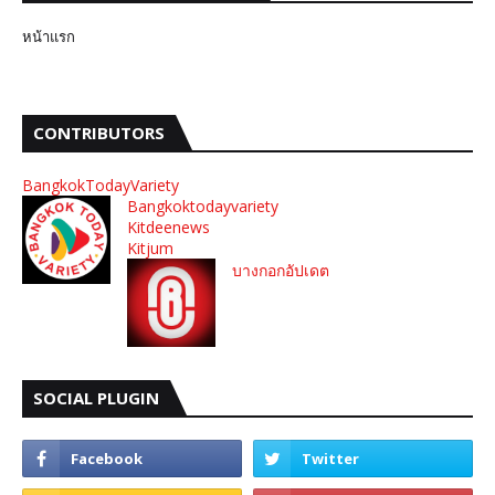
หน้าแรก
CONTRIBUTORS
BangkokTodayVariety
Bangkoktodayvariety
Kitdeenews
Kitjum
บางกอกอัปเดต
SOCIAL PLUGIN