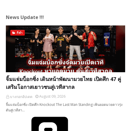
News Update !!!
กีฬา
จิ้มแจ่มบ็อกซิ่ง เดินหน้าพัฒนามวยไทย เปิดศึก 47 คู่
เสริมโอกาสเยาวชนสู่เวทีสากล
August 09, 2026
บางกอกอัปเดต
จิ้มแจ่มบ็อกซิ่ง เปิดศึก Knockout The Last Man Standing เฟ้นยอดมวยดาวรุ่ง
ดันสู่เวทีสา…