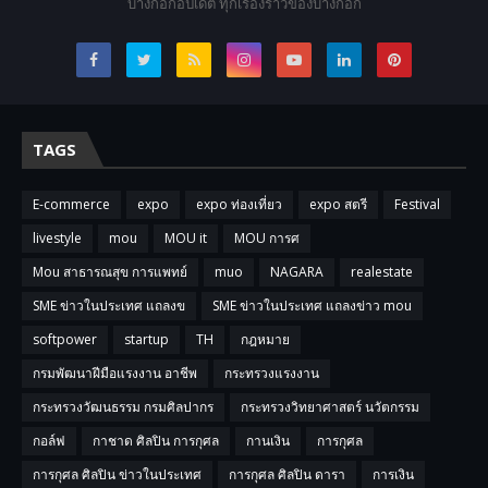
บางกอกอัปเดต ทุกเรื่องราวของบางกอก
TAGS
E-commerce
expo
expo ท่องเที่ยว
expo สตรี
Festival
livestyle
mou
MOU it
MOU การศ
Mou สาธารณสุข การแพทย์
muo
NAGARA
realestate
SME ข่าวในประเทศ แถลงข
SME ข่าวในประเทศ แถลงข่าว mou
softpower
startup
TH
กฎหมาย
กรมพัฒนาฝีมือแรงงาน อาชีพ
กระทรวงแรงงาน
กระทรวงวัฒนธรรม กรมศิลปากร
กระทรวงวิทยาศาสตร์ นวัตกรรม
กอล์ฟ
กาชาด ศิลปิน การกุศล
กานเงิน
การกุศล
การกุศล ศิลปิน ข่าวในประเทศ
การกุศล ศิลปิน ดารา
การเงิน