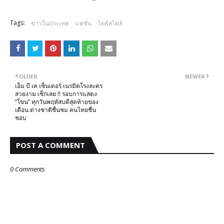
Tags:
ข่าวในประเทศ
แฟชั่น
ไลฟ์สไตล์
OLDER
NEWER
เอ็ม บี เค เซ็นเตอร์ เนรมิตโรงละคร
สวยงาม เช็กเลย !! รอบการแสดง
“โขน” ทุกวันพฤหัสบดีสุดท้ายของ
เดือน ต่างชาติชื่นชม คนไทยชื่น
ชอบ
POST A COMMENT
0 Comments