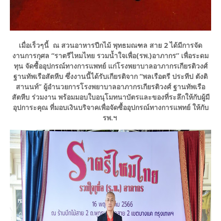
เมื่อเร็วๆนี้ ณ สวนอาหารปีกไม้ พุทธมณฑล สาย 2 ได้มีการจัด
งานการกุศล “ราตรีไหมไทย รวมน้ำใจเพื่อ(รพ.)อาภากร” เพื่อระดม
ทุน จัดซื้ออุปกรณ์ทางการแพทย์ แก่โรงพยาบาลอาภากรเกียรติวงศ์
ฐานทัพเรือสัตหีบ ซึ่งงานนี้ได้รับเกียรติจาก “พลเรือตรี ประทีป ตังติ
สานนท์” ผู้อำนวยการโรงพยาบาลอาภากรเกียรติวงศ์ ฐานทัพเรือ
สัตหีบ ร่วมงาน พร้อมมอบใบอนุโมทนาบัตรและของที่ระลึกให้กับผู้มี
อุปการะคุณ ที่มอบเงินบริจาคเพื่อจัดซื้ออุปกรณ์ทางการแพทย์ ให้กับ
รพ.ฯ