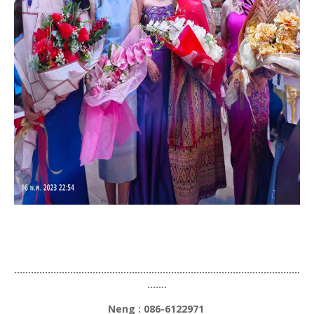
......................................................................................................
.......
Neng : 086-6122971