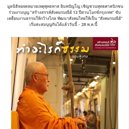
มูลนิธิหอจดหมายเหตุพุทธทาส อินทปัญโญ เชิญชวนพุทธศาสนิกชน
ร่วมงานบุญ “สร้างสรรค์สังคมรมณีย์ 12 ปีสวนโมกข์กรุงเทพ” ขับ
เคลื่อนงานธรรมให้กว้างไกล พัฒนาสังคมไทยให้เป็น “สังคมรมณีย์”
เริ่มสะสมบุญกันได้แล้ววันนี้ - 28 พ.ค.นี้