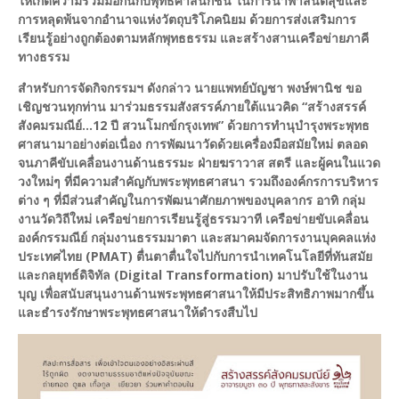
ให้เกิดความร่วมมือกันกับพุทธศาสนิกชน ในการนำพาสันติสุขและ
การหลุดพ้นจากอำนาจแห่งวัตถุบริโภคนิยม ด้วยการส่งเสริมการ
เรียนรู้อย่างถูกต้องตามหลักพุทธธรรม และสร้างสานเครือข่ายภาคี
ทางธรรม
สำหรับการจัดกิจกรรมฯ ดังกล่าว นายแพทย์บัญชา พงษ์พานิช ขอ
เชิญชวนทุกท่าน มาร่วมธรรมสังสรรค์ภายใต้แนวคิด “สร้างสรรค์
สังคมรมณีย์…12 ปี สวนโมกข์กรุงเทพ” ด้วยการทำนุบำรุงพระพุทธ
ศาสนามาอย่างต่อเนื่อง การพัฒนาวัดด้วยเครื่องมือสมัยใหม่ ตลอด
จนภาคีขับเคลื่อนงานด้านธรรมะ ฝ่ายฆราวาส สตรี และผู้คนในแวด
วงใหม่ๆ ที่มีความสำคัญกับพระพุทธศาสนา รวมถึงองค์กรการบริหาร
ต่าง ๆ ที่มีส่วนสำคัญในการพัฒนาศักยภาพของบุคลากร อาทิ กลุ่ม
งานวัดวิถีใหม่ เครือข่ายการเรียนรู้สู่ธรรมวาที เครือข่ายขับเคลื่อน
องค์กรรมณีย์ กลุ่มงานธรรมมาตา และสมาคมจัดการงานบุคคลแห่ง
ประเทศไทย (PMAT) ตื่นตาตื่นใจไปกับการนำเทคโนโลยีที่ทันสมัย
และกลยุทธ์ดิจิทัล (Digital Transformation) มาปรับใช้ในงาน
บุญ เพื่อสนับสนุนงานด้านพระพุทธศาสนาให้มีประสิทธิภาพมากขึ้น
และธำรงรักษาพระพุทธศาสนาให้ดำรงสืบไป