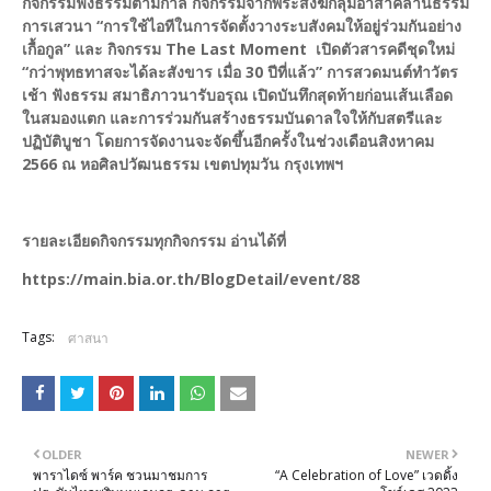
กิจกรรมฟังธรรมตามกาล กิจกรรมจากพระสงฆ์กลุ่มอาสาคิลานธรรม
การเสวนา “การใช้ไอทีในการจัดตั้งวางระบสังคมให้อยู่ร่วมกันอย่าง
เกื้อกูล” และ กิจกรรม The Last Moment เปิดตัวสารคดีชุดใหม่
“กว่าพุทธทาสจะได้ละสังขาร เมื่อ 30 ปีที่แล้ว” การสวดมนต์ทำวัตร
เช้า ฟังธรรม สมาธิภาวนารับอรุณ เปิดบันทึกสุดท้ายก่อนเส้นเลือด
ในสมองแตก และการร่วมกันสร้างธรรมบันดาลใจให้กับสตรีและ
ปฏิบัติบูชา โดยการจัดงานจะจัดขึ้นอีกครั้งในช่วงเดือนสิงหาคม
2566 ณ หอศิลปวัฒนธรรม เขตปทุมวัน กรุงเทพฯ
รายละเอียดกิจกรรมทุกกิจกรรม อ่านได้ที่
https://main.bia.or.th/BlogDetail/event/88
Tags:
ศาสนา
OLDER
NEWER
พาราไดซ์ พาร์ค ชวนมาชมการ
“A Celebration of Love” เวดดิ้ง