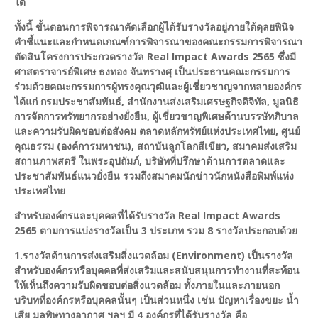
ใด
ทั้งนี้ ขั้นตอนการพิจารณาคัดเลือกผู้ได้รับรางวัลอยู่ภายใต้ดุลยพินิจ
คำชี้แนะและกำหนดเกณฑ์การพิจารณาของคณะกรรมการพิจารณา
ตัดสินโครงการประกวดรางวัล Real Impact Awards 2565 ซึ่งมี
ศาสตราจารย์พิเศษ ธงทอง จันทรางศุ เป็นประธานคณะกรรมการ
ร่วมด้วยคณะกรรมการผู้ทรงคุณวุฒิและผู้เชี่ยวชาญจากหลายองค์กร
ได้แก่ กรมประชาสัมพันธ์, สำนักงานส่งเสริมเศรษฐกิจดิจิทัล, มูลนิธิ
การจัดการทรัพยากรอย่างยั่งยืน, ผู้เชี่ยวชาญพิเศษด้านบรรษัทภิบาล
และความรับผิดชอบต่อสังคม ตลาดหลักทรัพย์แห่งประเทศไทย, ศูนย์
คุณธรรม (องค์การมหาชน), สถาบันลูกโลกสีเขียว, สมาคมส่งเสริม
สถานภาพสตรี ในพระอุปถัมภ์, บริษัทที่ปรึกษาด้านการตลาดและ
ประชาสัมพันธ์แนวยั่งยืน รวมถึงสมาคมนักข่าวนักหนังสือพิมพ์แห่ง
ประเทศไทย
สำหรับองค์กรและบุคคลที่ได้รับรางวัล Real Impact Awards
2565 ตามการแบ่งรางวัลเป็น 3 ประเภท รวม 8 รางวัลประกอบด้วย
1.รางวัลด้านการส่งเสริมสิ่งแวดล้อม (Environment) เป็นรางวัล
สำหรับองค์กรหรือบุคคลที่ส่งเสริมและสนับสนุนการทำงานที่สะท้อน
ให้เห็นถึงความรับผิดชอบต่อสิ่งแวดล้อม ทั้งภายในและภายนอก
บริบทที่องค์กรหรือบุคคลนั้นๆ เป็นส่วนหนึ่ง เช่น ปัญหาเรื่องขยะ น้ำ
เสีย มลพิษทางอากาศ ฯลฯ มี 4 องค์กรที่ได้รับรางวัล คือ