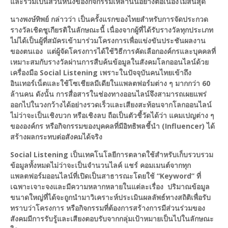
และร่วมเป็นส่วนหนึ่งของกิจกรรมเหล่านั้นอย่างต่อเนื่องไม่สิ้นสุด
นางพงษ์ทิพย์ กล่าวว่า เป็นครั้งแรกของไทยสำหรับการจัดประกวด
รางวัลเชิดชูเกียรติในลักษณะนี้ เนื่องจากผู้ที่ได้รับรางวัลทุกประเภท
ไม่ได้เป็นผู้ที่สมัครเข้ามาร่วมโครงการเพื่อแข่งขันประชันผลงาน
ของตนเอง แต่ผู้จัดโครงการได้ใช้วิธีการคัดเลือกองค์กรและบุคคลที่
เหมาะสมกับรางวัลผ่านการสืบค้นข้อมูลในสังคมโลกออนไลน์ด้วย
เครื่องมือ Social Listening เพราะในปัจจุบันคนไทยเข้าถึง
อินเทอร์เน็ตและใช้โซเชียลมีเดียในแพลตฟอร์มต่าง ๆ มากกว่า 60
ล้านคน ดังนั้น การสื่อสารในช่องทางออนไลน์จึงสามารถเผยแพร่
ออกไปในวงกว้างได้อย่างรวดเร็วและเสียงสะท้อนจากโลกออนไลน์
ไม่ว่าจะเป็นเชิงบวก หรือเชิงลบ ถือเป็นตัวชี้วัดได้ว่า แคมเปญต่าง ๆ
ขององค์กร หรือกิจกรรมของบุคคลที่มีอิทธิพลชี้นำ (Influencer) ได้
สร้างผลกระทบต่อสังคมได้จริง
Social Listening เป็นเทคโนโลยีการตลาดใช้สำหรับเก็บรวบรวม
ข้อมูลทั้งหมดไม่ว่าจะเป็นจำนวนไลค์ แชร์ คอมเมนต์จากทุก
แพลตฟอร์มออนไลน์ที่เปิดเป็นสาธารณะโดยใช้ “Keyword” ที่
เฉพาะเจาะจงและมีความหลากหลายในแต่ละเรื่อง ปริมาณข้อมูล
ขนาดใหญ่ที่ได้จะถูกนำมาวิเคราะห์ประเมินผลลัพธ์ทางสถิติเพื่อรับ
ทราบว่าโครงการ หรือกิจกรรมที่ต้องการสร้างการมีส่วนร่วมของ
สังคมมีการรับรู้และเสียงตอบรับจากกลุ่มเป้าหมายเป็นไปในลักษณะ