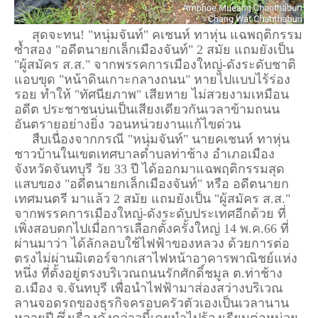
สุดจะทน! "หนุ่มจันท์" คเชนห์ ทาหุ่น แฉพฤติกรรม
ซ้ำสอง "อดีตนายกเล็กเมืองจันท์" 2 สมัย แถมยังเป็น
"ผู้สมัคร ส.ส." จากพรรคการเมืองใหญ่-ดังระดับชาติ
แอบขุด "หน้าดินเกาะกลางถนน" หายไปแบบไร้ร่อง
รอย ทำให้ "ทัศนียภาพ" เสียหาย ไม่สวยงามเหมือน
อดีต ประชาชนบ่นเป็นเสียงเดียวกันเวลาข้ามถนน
อันตรายอย่างยิ่ง วอนหน่วยงานแก้ไขด่วน
สืบเนื่องจากกรณี "หนุ่มจันท์" นายคเชนห์ ทาหุ่น
ชาวบ้านในเขตเทศบาลตำบลท่าช้าง อำเภอเมือง
จังหวัดจันทบุรี วัย 33 ปี ได้ออกมาแฉพฤติกรรมสุด
แสบของ "อดีตนายกเล็กเมืองจันท์" หรือ อดีตนายก
เทศมนตรี มาแล้ว 2 สมัย แถมยังเป็น "ผู้สมัคร ส.ส."
จากพรรคการเมืองใหญ่-ดังระดับประเทศอีกด้วย ที่
เพิ่งสอบตกไปเมื่อการเลือกตั้งครั้งใหญ่ 14 พ.ค.66 ที่
ผ่านมาว่า ได้ลักลอบใช้ไฟฟ้าของหลวง ด้วยการต่อ
ตรงไม่ผ่านมิเตอร์จากเสาไฟหน้าอาคารพาณิชย์แห่ง
หนึ่ง ที่ตั้งอยู่ตรงบริเวณถนนรักศักดิ์ชมูล ต.ท่าช้าง
อ.เมือง จ.จันทบุรี เพื่อนำไฟฟ้ามาส่องสว่างบริเวณ
ลานจอดรถของธุรกิจครอบครัวตัวเองเป็นเวลานาน