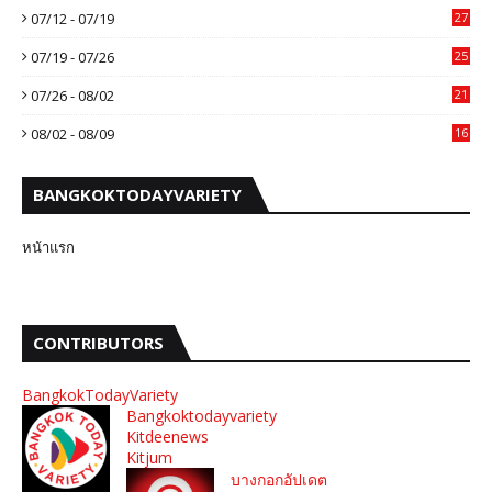
07/12 - 07/19
27
07/19 - 07/26
25
07/26 - 08/02
21
08/02 - 08/09
16
BANGKOKTODAYVARIETY
หน้าแรก
CONTRIBUTORS
BangkokTodayVariety
Bangkoktodayvariety
Kitdeenews
Kitjum
บางกอกอัปเดต