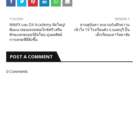
OLDER
NEWER
WikiFX และ DX Academy จัดใหญ่!
สวนสุนันทา ลงนามบันทึกความ
สัมมนาสอนเทรดฟอเร็กซ์ฟรี เสริม
เข้าใจ 19 โรงเรียนดัง จ.นนทบุรี ปั้น
ทักษะเทรดเดอร์มือใหม่ มุ่งผลลัพธ์
เด็กเรียนมหาวิทยาลัย
การเทรดที่ดียิ่งขึ้น
POST A COMMENT
0 Comments