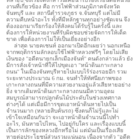
หลายปี ซึ่งเรื่องดังกล่าวนี้เคยนำไปร้องเรียนต่อหน่วย
งานที่เกี่ยวข้อง คือ การไฟฟ้าส่วนภูมิภาคจังหวัด
จันทบุรี และ สถานีตำรวจภูธร จ.จันทบุรี แต่ไม่มี
ความคืบหน้าอะไร ทั้งที่มีหลักฐานทุกอย่างชัดเจน จึง
ต้องออกมาเรียกร้องให้สังคมได้รับรู้ในครั้งนี้ และ
ต้องการให้หน่วยงานที่รับผิดชอบช่วยจัดการให้เด็ด
ขาด เพื่อต้องการไม่ให้เป็นเยี่ยงอย่างอีก
ล่าสุด นายคเชนห์ ออกมาเปิดอีกเผยว่า นอกเหนือ
จากพฤติกรรมลักลอบใช้ไฟฟ้าหลวงฟรีๆ โดยไม่เสีย
เงินของ "อดีตนายกเล็กเมืองจันท์" คนดังกล่าวแล้ว ยัง
มีการสั่งเจ้าหน้าที่ให้ไปขุดเอา "หน้าดินเกาะกลาง
ถนน" ในเมืองจันทบุรีหายไปแบบไร้ร่องรอยอีก รวม
ระยะทางประมาณ 6 กม. จนทำให้ทัศนียภาพของ
เกาะกลางถนนที่มีความสวยงามอยู่แล้วเสียหายอย่าง
ยิ่ง จากเดิมหน้าดินเกาะกลางถนนมีความอุดม
สมบูรณ์สามารถปลูกต้นไม้ประดับในช่วงเทศกาล
ต่างๆได้ แต่เมื่อมีการขุดเอาหน้าดินหายไปเป็น
จำนวนมาก (หลายสิบคันรถ) ซึ่งตนก็ไม่รู้และไม่
เข้าใจเหมือนกันว่า จะเอาหน้าดินจำนวนนี้ไปทำ
อะไร, มันหายไปไหน, ไปอยู่กับใคร และเรื่องแบบนี้
เป็นการลักของหลวงอีกหรือไม่ แต่มันเป็นเรื่องเสีย
หายต่อประโยชน์ส่วนรวมแน่นอน เนื่องจากตัว "อดีต