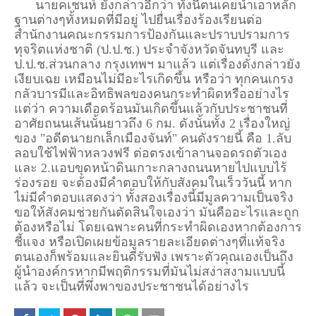
นายคเชนห์ ยังกล่าวอีกว่า ทั้งนี้ตนเคยนำเอาหลัก
ฐานต่างๆทั้งหมดที่มีอยู่ ไปยื่นเรื่องร้องเรียนต่อ
สำนักงานคณะกรรมการป้องกันและปราบปรามการ
ทุจริตแห่งชาติ (ป.ป.ช.) ประจำจังหวัดจันทบุรี และ
ป.ป.ช.ส่วนกลาง กรุงเทพฯ มาแล้ว แต่เรื่องดังกล่าวยัง
เงียบเฉย เหมือนไม่มีอะไรเกิดขึ้น หรือว่า ทุกคนเกรง
กลัวบารมีและอิทธิพลของคนกระทำผิดหรืออย่างไร
แต่ว่า ความเดือดร้อนมันเกิดขึ้นแล้วกับประชาชนที่
อาศัยถนนเส้นนั้นยาวถึง 6 กม. ดังนั้นทั้ง 2 เรื่องใหญ่
ของ "อดีตนายกเล็กเมืองจันท์" คนดังรายนี้ คือ 1.ลับ
ลอบใช้ไฟฟ้าหลวงฟรี ต่อตรงเข้าลานจอดรถตัวเอง
และ 2.แอบขุดหน้าดินเกาะกลางถนนหายไปแบบไร้
ร่องรอย จะต้องมีคำตอบให้กับสังคมในเร็ววันนี้ หาก
ไม่มีคำตอบแสดงว่า ทั้งสองเรื่องนี้มีมูลความเป็นจริง
ขอให้สังคมช่วยกันตัดสินใจเองว่า มันคืออะไรและถูก
ต้องหรือไม่ โดยเฉพาะคนที่กระทำผิดเองหากต้องการ
ชี้แจง หรือเปิดเผยข้อมูลรายละเอียดต่างๆที่แท้จริง
ตนเองก็พร้อมและยินดีรับฟัง เพราะตัวคุณเองเป็นถึง
ผู้นำองค์กรหากมีพฤติกรรมที่มันไม่สง่าสงามแบบนี้
แล้ว จะเป็นที่พึ่งพาของประชาชนได้อย่างไร