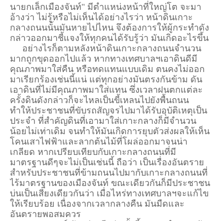
นายกเล็กเมืองจันท์" มีตำแหน่งหน้าที่ใหญ่โต จะมา
อ้างว่า ไม่รู้หรือไม่เห็นได้อย่างไรว่า หน้าดินเกาะ
กลางถนนนั้นมันหายไปไหน จึงต้องการให้ผู้กระทำดัง
กล่าวออกมาชี้แจงให้ทุกคนได้รับรู้ว่า มันเกิดอะไรขึ้น
อย่างไรก็ตามหลังหน้าดินเกาะกลางถนนจำนวน
มากถูกขุดออกไปแล้ว หากทางเทศบาลฯเอาดินดีมี
คุณภาพมาใส่คืน หรือทดแทนแบบเดิม ตนคงไม่ออก
มาเรียกร้องเช่นนี้แน่ แต่ทุกอย่างมันตรงกันข้าม ดัน
เอาดินที่ไม่มีคุณภาพมาใส่แทน ซึ่งเวลาฝนตกแต่ละ
ครั้งดินดังกล่าวก็จะไหลเป็นขี้เหลนไปยังพื้นถนน
ทำให้ประชาชนที่ขับรถสัญจรไปมาได้รับอุบัติเหตุเป็น
ประจำ ที่สำคัญดินที่เอามาใส่เกาะกลางก็มีจำนวน
น้อยไม่เท่าเดิม จนทำให้มันเกิดการยุบตัวส่งผลให้เห็น
โคนเสาไฟฟ้าและลากต้นไม้ที่โผล่ออกมาจนน่า
เกลียด หากเปรียบเทียบกับเกาะกลางถนนที่มี
มาตรฐานดีๆจะไม่เป็นเช่นนี้ ถือว่า เป็นเรื่องอันตราย
สำหรับประชาชนที่ข้ามถนนไปมากับเกาะกลางถนนที่
ไร้มาตรฐานของเมืองจันท์ ขณะเดียวกันก็มีประชาชน
บ่นเป็นเสียงเดียวกันว่า เมื่อไหร่ทางเทศบาลฯจะแก้ไข
ให้เรียบร้อย เนื่องจากเวลากลางคืน มันมืดและ
อันตรายพอสมควร