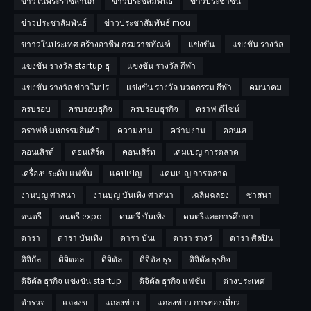
ข่าวในพระราชสำนัก
ข่าวประช่สัมพันธ์
ข่าวประชาชน
ข่าวประชาสัมพันธ์
ข่าวประชาสัมพันธ์ mou
ขาาวในประเทศ สร้างอาชีพ กรมราชทัณฑ์
แข่งขัน
แข่งขัน รางวัล
แข่งขัน รางวัล startup ธุ
แข่งขัน รางวัล กีฬา
แข่งขัน รางวัล ข่าวในปร
แข่งขัน รางวัล นวตกรรม กีฬา
คมนาคม
ครบรอบ
ครบรอบธุกิจ
ครบรอบธุรกิจ
คราฟ ดีไซน์
คราฟห์ มหกรรมสินค้า
ความงาม
คว่ามงาม
คอนเส
คอนเสิรต์
คอนเสิร์ต
คอนเสิร์ท
เคมเปญ การตลาด
เครื่องประดับ แฟชั่น
แคปเปญ
แคมเปญ การตลาด
งานบุญ ศาสนา
งานบุญ บันเทิง ศาสนา
เฉลิมฉลอง
ซาสนา
ดนตรี
ดนตรี expo
ดนตรี บันเทิง
ดนตรีและการศึกษา
ดารา
ดารา บันเทิง
ดารา บันเ
ดารา รางวั
ดารา ศิลปิน
ดิจิกัล
ดิจิตอล
ดิจิตัล
ดิจิตัล ธุร
ดิจิตัล ธุรกิจ
ดิจิตัล ธุรกิจ แข่งขัน startup
ดิจิตัล ธุรกิจ แฟชั่น
ต่างประเทศ
ตำรวจ
แถลงข
แถลงข่าว
แถลงข่าว การท่องเที่ยว