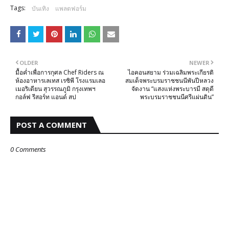
Tags:
บันเทิง
แพลตฟอร์ม
OLDER
NEWER
มื้อค่ำเพื่อการกุศล Chef Riders ณ
ไอคอนสยาม ร่วมเฉลิมพระเกียรติ
ห้องอาหารเลเทส เรซิพี โรงแรมเลอ
สมเด็จพระบรมราชชนนีพันปีหลวง
เมอริเดียน สุวรรณภูมิ กรุงเทพฯ
จัดงาน “แสงแห่งพระบารมี สดุดี
กอล์ฟ รีสอร์ท แอนด์ สป
พระบรมราชชนนีศรีแผ่นดิน”
POST A COMMENT
0 Comments