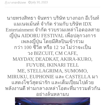
July 30, 2023
บางกอกอัปเดต
นายทรงสิทธา จันทรา บริษัท
บางกอก อีเว้นท์
แมเนจเม้นท์ จำกัด ร่วมกับ
บริษัท
IDX
E
ntertainment
จำกัด
รวบ
รวมเหล่าไอดอลสาย
ญี่ปุ่น
AIDORU FESTIVAL
เพื่อปลุก
วงการ
เพลงญี่ปุ่น
โดยมีศิลปิน
เข้าร่วม
กว่า
100
ชีวิต
หรือ
12
วง
ไม่ว่าจะเป็น
วง
BIZCUIT
, CM CAFE,
MAYDAY,
DEADKAT
, AKIRA-KURO,
FUYUBI,
IKINARI
TELL
ME,
STELLAGRIMA
, SUMOMO,
MIRUKU,
EUPHONIE
และ
CASTELLA
มา
แสดงโชว์สุดน่ารัก
และเต็มเปี่ยมไปด้วย
พลังงานดี
ท่ามกลางเหล่าโอตะที่มารวมตัวกัน
อย่างล้นหลามบ