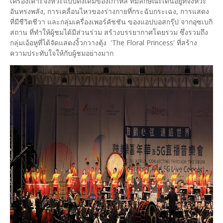
เครื่องเคาะจังหวะแบบดั้งเดิมของเกาหลี ที่มีลักษณะเด่นอยู่ที่จังหวะ
อันทรงพลัง, การเคลื่อนไหวของร่างกายที่กระฉับกระเฉง, การแสดง
ที่มีชีวิตชีวา และกลุ่มเครื่องเพอร์คัชชัน ของแอปบอสกรุ๊ป จากอุซเบกิ
สถาน ที่ทำให้ผู้ชมได้มีส่วนร่วม สร้างบรรยากาศโดยรวม ซึ่งรวมถึง
กลุ่มเอ้อหูที่ได้จัดแสดงงิ้วกวางตุ้ง 'The Floral Princess' ที่สร้าง
ความประทับใจให้กับผู้ชมอย่างมาก