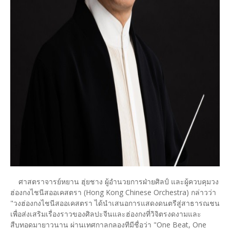
ศาสตราจารย์หยาน ฮุ่ยชาง ผู้อำนวยการฝ่ายศิลป์ และผู้ควบคุมวง
ฮ่องกงไชนีสออเคสตรา (Hong Kong Chinese Orchestra) กล่าวว่า
"วงฮ่องกงไชนีสออเคสตรา ได้นำเสนอการแสดงดนตรีสู่สาธารณชน
เพื่อส่งเสริมเรื่องราวของศิลปะจีนและฮ่องกงที่วิจิตรงดงามและ
สืบทอดมายาวนาน ผ่านเทศกาลกลองทีมีชื่อว่า "One Beat, One