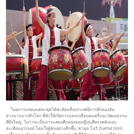
โดยการแสดงแต่ละชุดได้สะท้อนถึงประเพณีการตีกลองอัน
ยาวนานจากทั่วโลก ที่ทำให้เกิดการแลกเปลี่ยนดนตรีและวัฒนธรรม
ที่ยิ่งใหญ่ ไม่ว่าจะเป็นการแสดงตีกลองของญี่ปุ่นที่ทรงพลังและ
สะเทือนอารมณ์ โดนใจผู้ชมอย่างลึกซึ้ง, ซามุล โนริ (Samul nori)