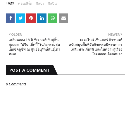
Tags:
คอนเสิร์ต
ศิลปะ
ศิลปิน
OLDER
NEWER
เฉลิมฉลอง 18 ปี ซีเจ มอร์ กับคู่จิ้น
เดอะไนน์ เซ็นเตอร์ ติวานนท์
สุดฮอต “ฟรีน-เบ็คกี้” ในกิจกรรมสุด
สนับสนุนพื้นที่จัดกิจกรรมนิทรรศการ
เอ็กซ์คลูซีฟ ณ ศูนย์อนุรักษ์พันธุ์เต่า
เฉลิมพระเกียรติ และให้ความรู้เรื่อง
ทะเล
โรคหลอดเลือดสมอง
POST A COMMENT
0 Comments