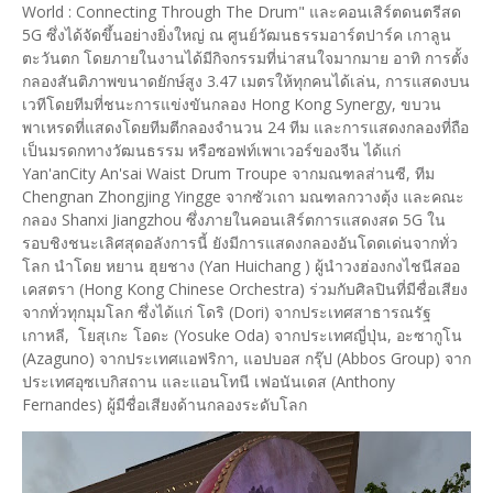
World : Connecting Through The Drum" และคอนเสิร์ตดนตรีสด
5G ซึ่งได้จัดขึ้นอย่างยิ่งใหญ่ ณ ศูนย์วัฒนธรรมอาร์ตปาร์ค เกาลูน
ตะวันตก โดยภายในงานได้มีกิจกรรมที่น่าสนใจมากมาย อาทิ การตั้ง
กลองสันติภาพขนาดยักษ์สูง 3.47 เมตรให้ทุกคนได้เล่น, การแสดงบน
เวทีโดยทีมที่ชนะการแข่งขันกลอง Hong Kong Synergy, ขบวน
พาเหรดที่แสดงโดยทีมตีกลองจำนวน 24 ทีม และการแสดงกลองที่ถือ
เป็นมรดกทางวัฒนธรรม หรือซอฟท์เพาเวอร์ของจีน ได้แก่
Yan'anCity An'sai Waist Drum Troupe จากมณฑลส่านซี, ทีม
Chengnan Zhongjing Yingge จากซัวเถา มณฑลกวางตุ้ง และคณะ
กลอง Shanxi Jiangzhou ซึ่งภายในคอนเสิร์ตการแสดงสด 5G ใน
รอบชิงชนะเลิศสุดอลังการนี้ ยังมีการแสดงกลองอันโดดเด่นจากทั่ว
โลก นำโดย หยาน ฮุยชาง (Yan Huichang ) ผู้นำวงฮ่องกงไชนีสออ
เคสตรา (Hong Kong Chinese Orchestra) ร่วมกับศิลปินที่มีชื่อเสียง
จากทั่วทุกมุมโลก ซึ่งได้แก่ โดริ (Dori) จากประเทศสาธารณรัฐ
เกาหลี, โยสุเกะ โอดะ (Yosuke Oda) จากประเทศญี่ปุ่น, อะซากูโน
(Azaguno) จากประเทศแอฟริกา, แอปบอส กรุ๊ป (Abbos Group) จาก
ประเทศอุซเบกิสถาน และแอนโทนี เฟอนันเดส (Anthony
Fernandes) ผู้มีชื่อเสียงด้านกลองระดับโลก