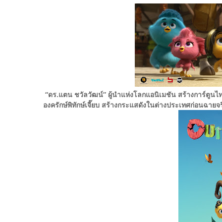
“ดร.แตน ชวัลวัฒน์” ผู้นำแห่งโลกแอนิเมชัน สร้างการ์ตูน
องครักษ์พิทักษ์เจี๊ยบ สร้างกระแสดังในต่างประเทศก่อนฉายจร