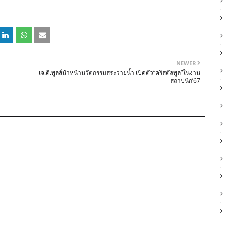
NEWER
เจ.ดี.พูลส์นำหน้านวัตกรรมสระว่ายน้ำ เปิดตัว“คริสตัลพูล”ในงาน
สถาปนิก’67