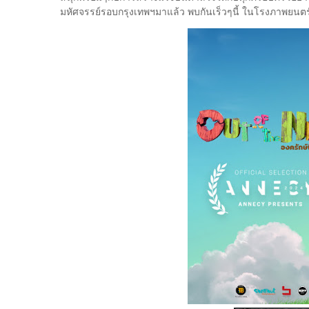
มหัศจรรย์รอบกรุงเทพฯมาแล้ว พบกันเร็วๆนี้ ในโรงภาพยนตร