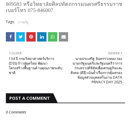
809583 หรือวิทยาลัยศิลปหัตถกรรมนครศรีธรรมราช
เบอร์โทร 075-846007
Tags:
ภาครัฐ
OLDER
NEWER
134 ปี กรมวิทยาศาสตร์บริการ
นายประเสริฐ จันทรรวงทอง รอง
(DSS) ก้าวสู่ยุคใหม่ พัฒนา
นายกรัฐมนตรีและรัฐมนตรีว่าการ
โครงสร้างพื้นฐานด้านคุณภาพระดับ
กระทรวงดิจิทัลเพื่อเศรษฐกิจและ
ชาติ
สังคม (ดีอี) เน้นย้ำเรื่องการคุ้มครอง
ข้อมูลส่วนบุคคลในงาน DATA
PRIVACY DAY 2025
POST A COMMENT
0 Comments