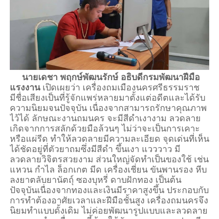
นายเดชา พฤกษ์พัฒนรักษ์ อธิบดีกรมพัฒนาฝีมือ
แรงงาน
เปิดเผยว่า เครื่องถมเมืองนครศรีธรรมราช
มีชื่อเสียงเป็นที่รู้จักแพร่หลายมาตั้งแต่อดีตและได้รับ
ความนิยมจนปัจจุบัน เนื่องจากสามารถรักษาคุณภาพ
ไว้ได้ ลักษณะงานถมนคร จะมีสีดำเงางาม ลวดลาย
เกิดจากการสลักด้วยมือล้วนๆ ไม่ว่าจะเป็นการเคาะ
หรือแผ่รีด ทำให้ลวดลายมีความละเอียด จุดเด่นที่เห็น
ได้ชัดอยู่ที่ตัวยาถมซึ่งมีสีดำ ขึ้นเงา แวววาว มี
ลวดลายวิจิตรสวยงาม ส่วนใหญ่จัดทำเป็นของใช้ เช่น
แหวน กำไล ล็อกเกต มีด เครื่องเชี่ยน ขันพานรอง หีบ
ลงยาตลับยานัตถุ์ ซองบุหรี่ ดาบฝักทอง เป็นต้น
ปัจจุบันเนื่องจากทองและเงินมีราคาสูงขึ้น ประกอบกับ
การทำต้องอาศัยเวลาและฝีมือชั้นสูง เครื่องถมนครจึง
นิยมทำแบบดั้งเดิม ไม่ค่อยพัฒนารูปแบบและลวดลาย