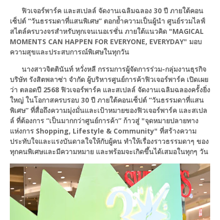
ฟิวเจอร์พาร์ค และสเปลล์ จัดงานเฉลิมฉลอง 30 ปี ภายใต้คอน
เซ็ปต์ “วันธรรมดาที่แสนพิเศษ” ตอกย้ำความเป็นผู้นำ ศูนย์รวมไลฟ์
สไตล์ครบวงจรสำหรับทุกเจนเนอเรชั่น ภายใต้แนวคิด "MAGICAL
MOMENTS CAN HAPPEN FOR EVERYONE, EVERYDAY" มอบ
ความสุขและประสบการณ์พิเศษในทุกวัน
นางสาวจิตตินันท์ หวั่งหลี กรรมการผู้จัดการร่วม-กลุ่มงานธุรกิจ
บริษัท รังสิตพลาซ่า จำกัด ผู้บริหารศูนย์การค้าฟิวเจอร์พาร์ค เปิดเผย
ว่า ตลอดปี 2568 ฟิวเจอร์พาร์ค และสเปลล์ จัดงานเฉลิมฉลองครั้งยิ่ง
ใหญ่ ในโอกาสครบรอบ 30 ปี ภายใต้คอนเซ็ปต์ “วันธรรมดาที่แสน
พิเศษ” ที่สื่อถึงความมุ่งมั่นและเป้าหมายของฟิวเจอร์พาร์ค และสเปล
ล์ ที่ต้องการ “เป็นมากกว่าศูนย์การค้า” ก้าวสู่ "จุดหมายปลายทาง
แห่งการ Shopping, Lifestyle & Community" ที่สร้างความ
ประทับใจและแรงบันดาลใจให้กับผู้คน ทำให้เรื่องราวธรรมดาๆ ของ
ทุกคนพิเศษและมีความหมาย และพร้อมจะเกิดขึ้นได้เสมอในทุกๆ วัน