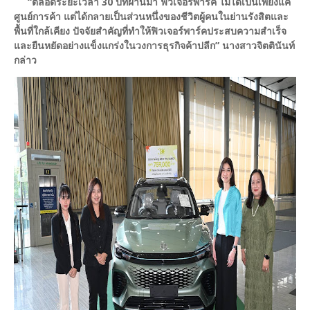
“ตลอดระยะเวลา 30 ปีที่ผ่านมา ฟิวเจอร์พาร์ค ไม่ได้เป็นเพียงแค่
ศูนย์การค้า แต่ได้กลายเป็นส่วนหนึ่งของชีวิตผู้คนในย่านรังสิตและ
พื้นที่ใกล้เคียง ปัจจัยสำคัญที่ทำให้ฟิวเจอร์พาร์คประสบความสำเร็จ
และยืนหยัดอย่างแข็งแกร่งในวงการธุรกิจค้าปลีก” นางสาวจิตตินันท์
กล่าว