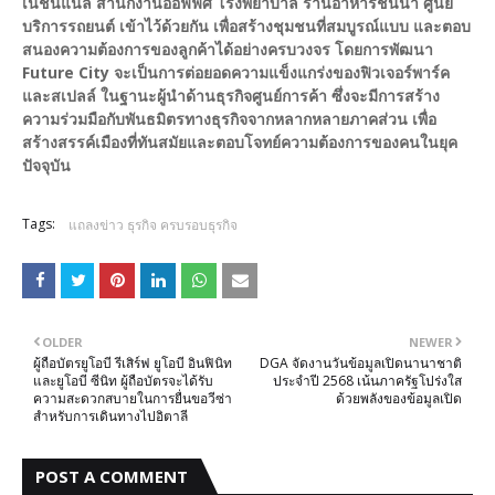
เนชั่นแนล สำนักงานออฟฟิศ โรงพยาบาล ร้านอาหารชั้นนำ ศูนย์
บริการรถยนต์ เข้าไว้ด้วยกัน เพื่อสร้างชุมชนที่สมบูรณ์แบบ และตอบ
สนองความต้องการของลูกค้าได้อย่างครบวงจร โดยการพัฒนา
Future City จะเป็นการต่อยอดความแข็งแกร่งของฟิวเจอร์พาร์ค
และสเปลล์ ในฐานะผู้นำด้านธุรกิจศูนย์การค้า ซึ่งจะมีการสร้าง
ความร่วมมือกับพันธมิตรทางธุรกิจจากหลากหลายภาคส่วน เพื่อ
สร้างสรรค์เมืองที่ทันสมัยและตอบโจทย์ความต้องการของคนในยุค
ปัจจุบัน
Tags:
แถลงข่าว ธุรกิจ ครบรอบธุรกิจ
OLDER
NEWER
ผู้ถือบัตรยูโอบี รีเสิร์ฟ ยูโอบี อินฟินิท
DGA จัดงานวันข้อมูลเปิดนานาชาติ
และยูโอบี ซีนิท ผู้ถือบัตรจะได้รับ
ประจำปี 2568 เน้นภาครัฐโปร่งใส
ความสะดวกสบายในการยื่นขอวีซ่า
ด้วยพลังของข้อมูลเปิด
สำหรับการเดินทางไปอิตาลี
POST A COMMENT