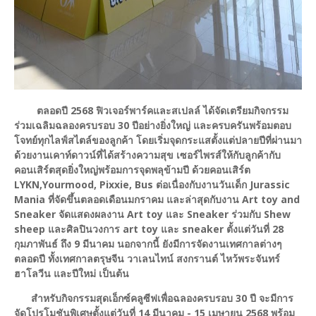
ตลอดปี 2568 ฟิวเจอร์พาร์คและสเปลล์ ได้จัดเตรียมกิจกรรม
ร่วมเฉลิมฉลองครบรอบ 30 ปีอย่างยิ่งใหญ่ และครบครันพร้อมตอบ
โจทย์ทุกไลฟ์สไตล์ของลูกค้า โดยเริ่มจุดกระแสตั้งแต่ปลายปีที่ผ่านมา
ด้วยงานเคาท์ดาวน์ที่ได้สร้างความสุข เซอร์ไพรส์ให้กับลูกค้ากับ
คอนเสิร์ตสุดยิ่งใหญ่พร้อมการจุดพลุข้ามปี ด้วยคอนเสิร์ต
LYKN,Yourmood, Pixxie, Bus ต่อเนื่องกับงานวันเด็ก Jurassic
Mania ที่จัดขึ้นตลอดเดือนมกราคม และล่าสุดกับงาน Art toy and
Sneaker จัดแสดงผลงาน Art toy และ Sneaker ร่วมกับ Shew
sheep และศิลปินวงการ art toy และ sneaker ตั้งแต่วันที่ 28
กุมภาพันธ์ ถึง 9 มีนาคม นอกจากนี้ ยังมีการจัดงานเทศกาลต่างๆ
ตลอดปี ทั้งเทศกาลตรุษจีน วาเลนไทน์ สงกรานต์ ไหว้พระจันทร์
ฮาโลวีน และปีใหม่ เป็นต้น
สำหรับกิจกรรมสุดเอ็กซ์คลูซีฟเพื่อฉลองครบรอบ 30 ปี จะมีการ
จัดโปรโมชันพิเศษตั้งแต่วันที่ 14 มีนาคม - 15 เมษายน 2568 พร้อม