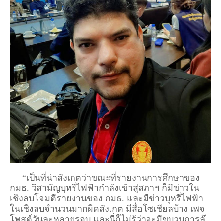
“เป็นที่น่าสังเกตว่าขณะที่รายงานการศึกษาของ
กมธ. วิสามัญบุหรี่ไฟฟ้ากำลังเข้าสู่สภาฯ ก็มีข่าวใน
เชิงลบโจมตีรายงานของ กมธ. และมีข่าวบุหรี่ไฟฟ้า
ในเชิงลบจำนวนมากผิดสังเกต มีสื่อโซเชียลบ้าง เพจ
โพสต์วันละหลายรอบ และนี่ก็ไม่รู้ว่าจะมีขบวนการล๊