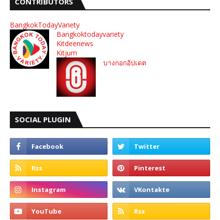
CONTRIBUTORS
BangkokTodayVariety
Bangkoktodayvariety
Kitdeenews
Kitjum
บางกอกอัปเดต
SOCIAL PLUGIN