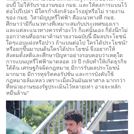
อบบี้ ไม่ให้รับรายงานของ กมธ. และให้คงการแบนไว้
ต่อไปรึเปล่า มีใครกำลังกลัวอะไรอยู่หรือไม่ รายงาน
ของ กมธ. วิสามัญบุหรี่ไฟฟ้า คือแนวทางที่ กมธ.
ศึกษาว่ามีกี่แนวทางที่เหมาะสมกับประเทศของเรา
และแต่ละแนวทางควรทำอะไร ก็แค่นั้นเอง ก็ยังนึกไม่
ออกว่าคนที่ออกมาค้านรายงานฉบับนี้ มีผลประโยชน์
ใดๆแอบแฝงหรือป่าว ถ้าแบนต่อไป ใครได้ประโยชน์?
หรือยกขึ้นมาบนดินใครได้ประโยชน์ จึงอยากให้
สังคมตั้งสติและศึกษาปัญหาอย่างรอบคอบว่าเหตุใด
การแบนบุหรี่ไฟฟ้ามาตลอด 10 ปี กลับทำให้เกิดธุรกิจ
ใต้ดิน เศรษฐกิจผิดกฎหมาย มีการรับผลประโยชน์
มากมาย มีการทุจริตคอรัปชั่น และการบังคับใช้
กฎหมายล้มเหลว เพราะเม็ดเงินมันมหาศาล มากกว่า
ที่หน่วยงานของรัฐประเมินไว้หลายเท่า อาจจะหลัก
หมื่นล้าน”