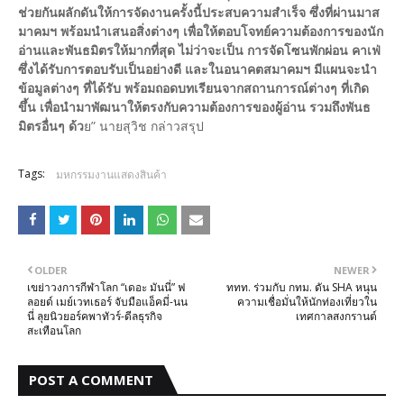
ช่วยกันผลักดันให้การจัดงานครั้งนี้ประสบความสำเร็จ ซึ่งที่ผ่านมาส
มาคมฯ พร้อมนำเสนอสิ่งต่างๆ เพื่อให้ตอบโจทย์ความต้องการของนัก
อ่านและพันธมิตรให้มากที่สุด ไม่ว่าจะเป็น การจัดโซนพักผ่อน คาเฟ่
ซึ่งได้รับการตอบรับเป็นอย่างดี และในอนาคตสมาคมฯ มีแผนจะนำ
ข้อมูลต่างๆ ที่ได้รับ พร้อมถอดบทเรียนจากสถานการณ์ต่างๆ ที่เกิด
ขึ้น เพื่อนำมาพัฒนาให้ตรงกับความต้องการของผู้อ่าน รวมถึงพันธ
มิตรอื่นๆ ด้ว
ย” นายสุวิช กล่าวสรุป
Tags:
มหกรรมงานแสดงสินค้า
OLDER
NEWER
เขย่าวงการกีฬาโลก “เดอะ มันนี่” ฟ
ททท. ร่วมกับ กทม. ดัน SHA หนุน
ลอยด์ เมย์เวทเธอร์ จับมือแอ็คมี่-นน
ความเชื่อมั่นให้นักท่องเที่ยวใน
นี่ ลุยนิวยอร์คพาทัวร์-ดีลธุรกิจ
เทศกาลสงกรานต์
สะเทือนโลก
POST A COMMENT