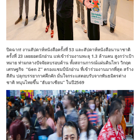
ปิดฉาก! งานสัปดาห์หนังสือครั้งที่ 53 และสัปดาห์หนังสือนานาชาติ
ครั้งที่ 23 เผยยอดนักอ่าน แห่เข้าร่วมงานทะลุ 1.3 ล้านคน สูงกว่าเป้า
หมาย ท่ามกลางปัจจัยลบรอบด้าน ทั้งสถานการณ์แผ่นดินไหว วิกฤต
เศรษฐกิจ “Gen Z” ครองแชมป์นักอ่าน ที่เข้าร่วมงานมากที่สุด สร้าง
สีสัน ปลุกบรรยากาศคึกคัก มั่นใจกระแสตอบรับจากพันธมิตรต่าง
ชาติ หนุนไทยขึ้น “ฮับอาเซียน” ในปี
2569