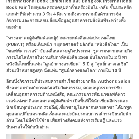
International Book Exhibition และ Bangkok International
Book Fair โดยทุนจะครอบคลุมค่าตั๋วเครื่องบินไป-กลับ ชั้นประหยัด
และค่าที่พักจำนวน 3 วัน 4 คืน รวมถึงความร่วมมือด้านการจัด
กิจกรรมและการแลกเปลี่ยนข้อมูลอุตสาหกรรมสิ่งพิมพ์ระหว่างทั้ง
สองฝ่าย
“ทางสมาคมผู้จัดพิมพ์และผู้จำหน่ายหนังสือแห่งประเทศไทย
(PUBAT) พร้อมเดินหน้า 4 ยุทธศาสตร์ ผลักดัน “หนังสือไทย” เป็น
“ซอฟท์พาวเวอร์” ขับเคลื่อนเศรษฐกิจประเทศ ชูความหลากหลายกิจ
กรรมไฮไลท์ภายในงานสัปดาห์หนังสือ 2568 มั่นใจภายใน 2 ปี พา
หนังสือไทยขึ้นแท่น “ศูนย์กลางอาเซียน” 5 ปี สู่ “ศูนย์กลางเอเชีย”
ส่วนเป้าหมายสูงสุด นั่งแท่น “ศูนย์กลางของโลก” ภายใน 10 ปี
อีกหนึ่งกิจกรรมที่ประสบความสำเร็จอย่างมากคือ Author’s Salon
ซึ่งสมาคมร่วมกับกรมส่งเสริมวัฒนธรรม, คณะอนุกรรมการขับ
เคลื่อนอุตสาหกรรมด้านหนังสือ, คณะกรรมการพัฒนาซอฟต์พาว
เวอร์แห่งชาติและสมาคมผู้จัดพิมพ์ฯ เปิดพื้นที่ให้นักเขียนอิสระและ
นักเขียนทุกประเภท รวมถึงผู้เชี่ยวชาญในหลากหลายสาขา ได้มาพูด
คุยแลกเปลี่ยนความคิดเห็นและแบ่งปันประสบการณ์การเขียนกับนัก
อ่าน โดยไม่มีค่าใช้จ่าย เพื่อสร้างสังคมแห่งการเรียนรู้ และแรง
บันดาลใจให้กับนักอ่าน