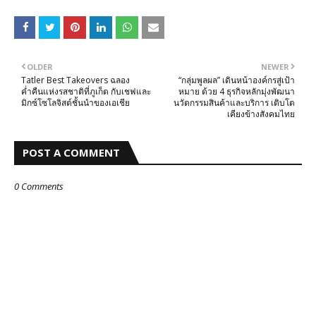
OLDER
NEWER
Tatler Best Takeovers ฉลอง
“กลุ่มพูลผล” เดินหน้าองค์กรสู่เป้า
ค่ำคืนแห่งรสชาติที่ภูเก็ต กับเชฟและ
หมาย ด้วย 4 ธุรกิจหลักมุ่งพัฒนา
มิกซ์โซโลจิสต์ชั้นนำของเอเชีย
นวัตกรรมสินค้าและบริการ เติบโต
เคียงข้างสังคมไทย
POST A COMMENT
0 Comments