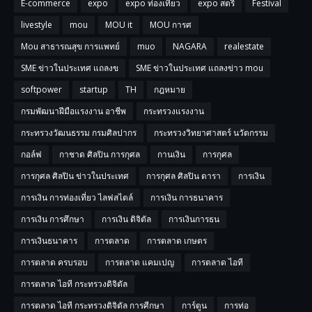
E-commerce
expo
expo ท่องเที่ยว
expo สตรี
Festival
livestyle
mou
MOU it
MOU การศ
Mou สาธารณสุข การแพทย์
muo
NAGARA
realestate
SME ข่าวในประเทศ แถลงข
SME ข่าวในประเทศ แถลงข่าว mou
softpower
startup
TH
กฎหมาย
กรมพัฒนาฝีมือแรงงาน อาชีพ
กระทรวงแรงงาน
กระทรวงวัฒนธรรม กรมศิลปากร
กระทรวงวิทยาศาสตร์ นวัตกรรม
กอล์ฟ
กาชาด ศิลปิน การกุศล
กานเงิน
การกุศล
การกุศล ศิลปิน ข่าวในประเทศ
การกุศล ศิลปิน ดารา
การเงิน
การเงิน การท่องเที่ยว ไลฟสไตล์
การเงิน การธนาคาร
การเงิน การศึกษา
การเงิน ดิจิตัล
การเงินการธน
การเงินธนาคาร
การตลาด
การตลาด เกษตร
การตลาด ครบรอบ
การตลาด แคมเปญ
การตลาด ไอที
การตลาด ไอที กระทรวงดิจิตัล
การตลาด ไอที กระทรวงดิจิตัล การศีกษา
การ์ตูน
การท่อ