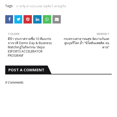
Tags:
ภาครัฐ ต่างประเทศ ปศุสัตว์ เศรษฐกิจ
OLDER
NEWER
ดีป้า ประกาศรายชื่อ 10 ทีมแกร่ง
กระทรวงสาธารณสุข จัดงานวันงด
จากเวที Demo Day & Business
สูบบุหรี่โลก ย้ำ “นิโคตินเสพติด จน
Matchingในกิจกรรม ‘depa
ตาย”
ESPORTS ACCELERATOR
PROGRAM’
POST A COMMENT
0 Comments