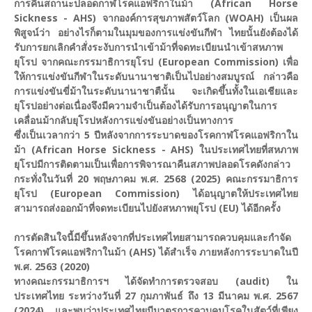
การคืนสถานะปลอดกาฬโรคแอฟริกาในม้า (African Horse
Sickness - AHS) จากองค์การสุขภาพสัตว์โลก (WOAH) เป็นผล
พิสูจน์ว่า อย่างไรก็ตามในมุมของการแข่งขันกีฬา ไทยนั้นยังต้องได้
รับการยกเลิกคำสั่งระงับการนำเข้าม้าที่จดทะเบียนนำเข้าสหภาพ
ยุโรป จากคณะกรรมาธิการยุโรป (European Commission) เพื่อ
ให้การแข่งขันกีฬาในระดับนานาชาติเป็นไปอย่างสมบูรณ์ กล่าวคือ
การแข่งขันขี่ม้าในระดับนานาชาตืนั้น จะเกิดขึ้นทั้งในเอเชียและ
ยุโรปอย่างต่อเนื่องจึงมีความจำเป็นต้องได้รับการอนุญาตในการ
เคลื่อนม้ากลับยุโรปหลังการแข่งขันอย่างเป็นทางการ
ซึ่งเป็นเวลากว่า 5 ปีหลังจากการระบาดของโรคกาฬโรคแอฟริกาใน
ม้า (African Horse Sickness - AHS) ในประเทศไทยที่สหภาพ
ยุโรปมีการติดตามเป็นเพื่อการพิจารณาคืนสภาพปลอดโรคดังกล่าว
กระทั่งในวันที่ 20 พฤษภาคม พ.ศ. 2568 (2025) คณะกรรมาธิการ
ยุโรป (European Commission) ได้อนุญาตให้ประเทศไทย
สามารถส่งออกม้าที่จดทะเบียนไปยังสหภาพยุโรป (EU) ได้อีกครั้ง
การตัดสินใจนี้มีขึ้นหลังจากที่ประเทศไทยสามารถควบคุมและกำจัด
โรคกาฬโรคแอฟริกาในม้า (AHS) ได้สำเร็จ ภายหลังการระบาดในปี
พ.ศ. 2563 (2020)
ทางคณะกรรมาธิการฯ ได้จัดทำการตรวจสอบ (audit) ใน
ประเทศไทย ระหว่างวันที่ 27 กุมภาพันธ์ ถึง 13 มีนาคม พ.ศ. 2567
(2024) และพบว่าประเทศไทยมีมาตรการควบคุมโรคในสัตว์ที่เพียง