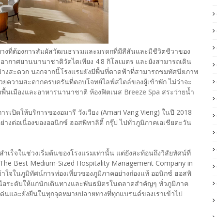
ทางที่ต้องการสัมผัสวัฒนธรรมและมรดกที่มีสีสันและมีชีวิตชีวาของ
่าอากาศยานนานาชาติวัตไตเพียง 4.8 กิโลเมตร และยังสามารถเดิน
ย่างสะดวก นอกจากนี้โรงแรมยังมีพื้นที่ดาดฟ้าที่สามารถชมทัศนียภาพ
ยความสะดวกครบครันที่ตอบโจทย์ไลฟ์สไตล์ของผู้เข้าพัก ไม่ว่าจะ
วพื้นเมืองและอาหารนานาชาติ ห้องฟิตเนส Breeze Spa สระว่ายน้ำ
เปิดให้บริการของอมารี วังเวียง (Amari Vang Vieng) ในปี 2018
างต่อเนื่องของออนิกซ์ ฮอสพิทาลิตี้ กรุ๊ป ไปทั่วภูมิภาคเอเชียตะวัน
เร็จในช่วงเริ่มต้นของโรงแรมเท่านั้น แต่ยังสะท้อนถึงวิสัยทัศน์ที่
ป็น 'The Best Medium-Sized Hospitality Management Company in
ใจในภูมิทัศน์การท่องเที่ยวของภูมิภาคอย่างถ่องแท้ ออนิกซ์ ฮอสพิ
เหนือระดับให้แก่นักเดินทางและพันธมิตรในตลาดสำคัญๆ ทั่วภูมิภาค
ด่นและยั่งยืนในทุกจุดหมายปลายทางที่ทุกแบรนด์ของเราเข้าไป