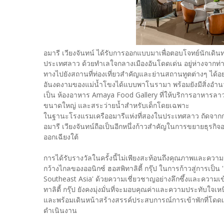
อมารี เวียงจันทน์ ได้รับการออกแบบมาเพื่อตอบโจทย์นักเดิน
ประเทศลาว ด้วยทำเลใจกลางเมืองอันโดดเด่น อยู่ห่างจากท
ทางไปยังสถานที่ท่องเที่ยวสำคัญและย่านสถานทูตต่างๆ ได้อ
อันงดงามของแม่น้ำโขงได้แบบพาโนรามา พร้อมยังมีสิ่งอำนว
เป็น ห้องอาหาร Amaya Food Gallery ที่ให้บริการอาหารลา
ขนาดใหญ่ และสระว่ายน้ำสำหรับเด็กโดยเฉพาะ
ในฐานะโรงแรมเครืออมารีแห่งที่สองในประเทศลาว ถัดจากการ
อมารี เวียงจันทน์ถือเป็นอีกหนึ่งก้าวสำคัญในการขยายธุรกิจอย่
ออกเฉียงใต้
การได้รับรางวัลในครั้งนี้ไม่เพียงสะท้อนถึงคุณภาพและความสำ
กว้างไกลของออนิกซ์ ฮอสพิทาลิตี้ กรุ๊ป ในการก้าวสู่การเ
Southeast Asia' ด้วยความเชี่ยวชาญอย่างลึกซึ้งและความเข้า
ทาลิตี้ กรุ๊ป ยังคงมุ่งมั่นที่จะมอบคุณค่าและความประทับใจ
และพร้อมเดินหน้าสร้างสรรค์ประสบการณ์การเข้าพักที่โดดเ
ดำเนินงาน