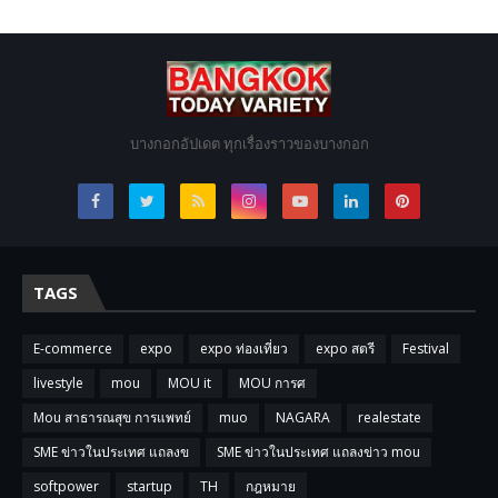
บางกอกอัปเดต ทุกเรื่องราวของบางกอก
TAGS
E-commerce
expo
expo ท่องเที่ยว
expo สตรี
Festival
livestyle
mou
MOU it
MOU การศ
Mou สาธารณสุข การแพทย์
muo
NAGARA
realestate
SME ข่าวในประเทศ แถลงข
SME ข่าวในประเทศ แถลงข่าว mou
softpower
startup
TH
กฎหมาย