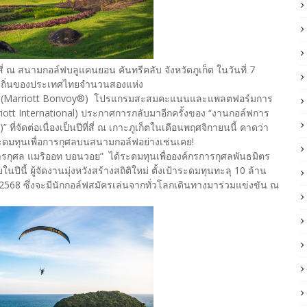
่สี่ ณ สนามกอล์ฟบลูแคนยอน คันทรีคลับ จังหวัดภูเก็ต ในวันที่ 7
ท้องถิ่นของประเทศไทยจำนวนสองแห่ง
วอย (Marriott Bonvoy®) โปรแกรมสะสมคะแนนและแพลตฟอร์มการ
riott International) ประกาศการกลับมาอีกครั้งของ “งานกอล์ฟการ
่จัดต่อเนื่องเป็นปีที่สี่ ณ เกาะภูเก็ตในเดือนพฤศจิกายนนี้ คาดว่า
ะดมทุนเพื่อการกุศลบนสนามกอล์ฟอย่างเช่นเคย!
ารกุศล แมริออท บอนวอย” ได้ระดมทุนเพื่อองค์กรการกุศลพันธมิตร
นปีนี้ ผู้จัดงานมุ่งหวังสร้างสถิติใหม่ ตั้งเป้าระดมทุนทะลุ 10 ล้าน
 2568 ซึ่งจะมีนักกอล์ฟสมัครเล่นจากทั่วโลกเดินทางมาร่วมแข่งขัน ณ