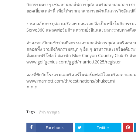
กิจกรรมต่างๆ เช่น งานกอล์ฟการกุศล แมริออท บอนวอย เราตั
ยอดเยี่ยมเหล่านี้ เพื่อให้พวกเขาสามารถดำเนินภารกิจอันเปล
งานกอล์ฟการกุศล แมริออท บอนวอย ถือเป็นหนึ่งในกิจกรรม
Serve360 แพลตฟอร์มด้านความยั่งยืนและผลกระทบทางสังคม
ค่าลงทะเบียนเข้าร่วมกิจกรรม งานกอล์ฟการกุศล แมริออท
ตลอดทั้ง รวมถึงกิจกรรมสนุก ๆ อื่น ๆ อาหารและเครื่องดื่มร
ดื่มแบบฟรีโฟลว์ สมาชิก Blue Canyon Country Club รับสิทธิ
www.golfgenius.com/ggid/marriott2025/register
จองที่พักกับโรงแรมและรีสอร์ในพอร์ตฟอลิโอแมริออท บอนวอย ใ
www.marriott.com/th/destinations/phuket.mi
# # #
Tags:
กีฬา การกุศล
Facebook
Twitter