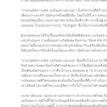
งานสำคัญของตนต่อไป ทั้งการให้โอกาสเยาวชน ส่งเสริมคุ
“งานกอล์ฟการกุศล แมริออท บอนวอย” เป็นกิจกรรมที่สร้างบรร
เพื่อนเก่าและสร้างมิตรภาพใหม่ที่ยั่งยืน โดยในปีนี้ ความสนุ
นักกอล์ฟคนอื่นๆ ก่อนถ่ายภาพร่วมกันเป็นที่ระลึก จากนั้นผู
แคนยอน ในรูปแบบการแข่ง “shotgun” ซึ่งเป็นการแข่งขันที่มี
ผู้เล่นทุกคนจะได้รับเสื้อกอล์ฟรุ่นลิมิเต็ดอิดิชั่นของ แ
แข่งขันสนุกๆ รวมทั้งของรางวัลพิเศษ กิจกรรม “Beat the Pro” 
ชมจะได้ลิ้มลองอาหารอร่อยระดับกูร์เมต์และรับเครื่องดื่มเ
สีสันสดใสจากรีสอร์ทในภูเก็ตและพังงา ปิดท้ายงานด้วยกาล่
"งานกอล์ฟการกุศล แมริออท บอนวอย คือหนึ่งในช่วงเวลาที่ดีที
กันด้วยความหลงใหลในกีฬากอล์ฟและการให้เพื่อช่วยเหลือสังค
เป็นพันธมิตรของเรา เราตั้งเป้าจะระดมทุนทะลุ 10 ล้านบาทใ
เคลื่อนการเปลี่ยนแปลงในทางบวก อีกทั้งเป็นตัวอย่างอันชัด
ระดับคุณภาพชีวิตของชุมชนท้องถิ่นในทุกพื้นที่ที่เราดำเนิ
เคาน์ซิลส์ ประเทศไทย และผู้จัดการทั่วไปโรงแรมโฟร์ พอยต์ 
แบรด เอ็ดแมน รองประธานกรรมการ ประจำประเทศไทย กัมพูชา
แมริออท เราภูมิใจที่ได้ร่วมกับมูลนิธิช่วยเหลือเด็ก (ประเทศไ
กับเยาวชนในประเทศนี้ งานการกุศลของทั้งสององค์กรมีบ