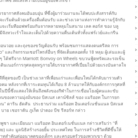
ณภาพชีวิตและความเป็นอยู่ของพวกเขา
ยากาศสังคมอันอบอุ่น ที่ซึ่งผู้มาร่วมงานจะได้พบปะสังสรรค์กับ
กจะเริ่มต้นด้วยเครื่องดื่มต้อนรับ และช่วงเวลาแห่งการทำความรู้จักกับ
้เล่นจะเริ่มทีออฟพร้อมกันจากหลายหลุมในสนาม เลค คอร์ส ของ บลู
จังหวะเร้าใจและเต็มไปด้วยความตื่นเต้นทั่วทั้งแฟร์เวย์และกรีน
มริออท บอนวอย และถุงของขวัญต้อนรับ พร้อมชมการแสดงดนตรีสด การ
และกิจกรรมเซอร์ไพรส์อื่นๆ ที่จัดเต็มตลอดทั้ง 18 หลุม ผู้เล่นและผู้
ย็นๆ ได้ฟรีจาก Marriott Bonvoy on Wheels ขบวนฟู้ดทรัคและรถเข็น
าดินเนอร์การกุศลสุดหรูภายใต้บรรยากาศที่เปี่ยมไปด้วยแรงบันดาลใจ
่สุดของปี เป็นช่วงเวลาที่เพื่อนเก่าและเพื่อนใหม่ได้กลับมารวมตัว
ม หลังจากที่เราระดมทุนได้เกือบ 8 ล้านบาทให้กับองค์กรการกุศลที่
นปีนี้ซึ่งแสดงให้เห็นถึงพลังของกีฬาในการเชื่อมโยงผู้คนและขับ
เจนของความมุ่งมั่นของ บิสเนส เคาน์ซิลส์ ของ แมริออท ในการยก
นงาน" ดาริน ฮัดสัน ประธานร่วม แมริออท อินเตอร์เนชั่นแนล บิสเนส
บาย เชอราตัน ภูเก็ต ป่าตอง บีช รีสอร์ท กล่าว
 และเมียนมา แมริออท อินเตอร์เนชั่นแนล กล่าวเสริมว่า "ที่
ทย) และ มูลนิธิสร้างรอยยิ้ม ประเทศไทย ในการสร้างชีวิตที่ดีขึ้นให้
ทบาทสำคัญต่ออนาคตของเด็กๆ และครอบครัวของพวกเขา ด้วย