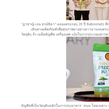
"ฎาชาญ์-เจน ธรม์ธิดา" ฉลองครบรอบ 20 ปี Baboonuts ที่ก
เดินทางผลิตภัณฑ์เพื่อสุขภาพมาอย่างยาวนานจนครบรอบ 2
วัตถุดิบ ถั่ว เมล็ดธัญพืช เครื่องเทศ แป้งในการประกอบหารต่าง
ธัญพืชที่เป็นวัตถุดิบหลักในการปรุงอาหาร ขนม โดยเฉพาะ กลุ