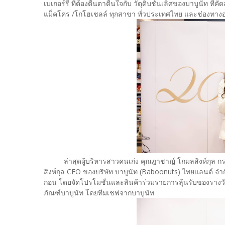
เบเกอร์รี่ ที่ต้องตื่นตาตื่นใจกับ วัตุดิบชั้นเลิศของบาบูนัท 
แม็คโคร /โกโฮเชลล์ ทุกสาขา ทั่วประเทศไทย และช่องท
ล่าสุดผู้บริหารสาวคนเก่ง คุณฎาชาญ์ โกมลสิงห์กุล กรรม
สิงห์กุล CEO ของบริษัท บาบูนัท (Baboonuts) ไทยแลนด์ จำ
กอน โดยจัดโปรโมชั่นและสินค้าร่วมรายการลุ้นรับของรางว
ภัณฑ์บาบูนัท โดยทีมเชฟจากบาบูนัท