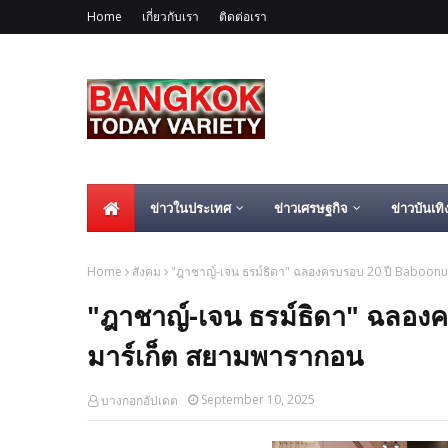
Home
เกี่ยวกับเรา
ติดต่อเรา
ข่าวในประเทศ
ข่าวเศรษฐกิจ
ข่าวบันเทิ
Home
สังคม
"ฎาชาญ์-เจน ธรม์ธิดา" ฉลองครบรอบ 20 ปี Baboonuts 
"ฎาชาญ์-เจน ธรม์ธิดา" ฉลองคร
มาร์เก็ต สยามพารากอน
September 10, 2025
บางกอกอัปเดต