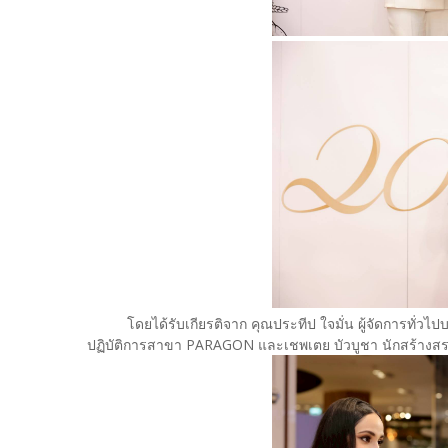
โดยได้รับเกียรติจาก คุณประทีป ใจมั่น ผู้จัดการทั่วไปบร
ปฏิบัติการสาขา PARAGON และเชพเตย บัวบูชา นักสร้างสรร