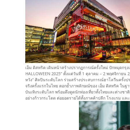
เอ็ม ดิสทริค เดินหน้าสร้างปรากฏการณ์ครั้งใหม่ ปักหมุ
HALLOWEEN 2025” ตั้งแต่วันที่ 1 ตุลาคม – 2 พฤศจิกายน 256
หวัง” ศิลปินระดับโลก ร่วมสร้างประสบการณ์ฮาโลวีนครั้งป
จริงครั้งแรกในไทย ตอกย้ำภาพลักษณ์ของ เอ็ม ดิสทริค ในฐ
บันเทิงระดับโลก พร้อมดึงดูดนักท่องเที่ยวทั้งไทยและต่างชา
อย่างก้าวกระโดด ต่อยอดรายได้ทั้งภาคค้าปลีก โรงแรม และก