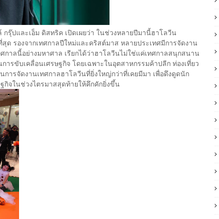
รุ๊ปและเอ็ม ดิสทริค เปิดเผยว่า ในช่วงหลายปีมานี้ฮาโลวีน
กที่สุด รองจากเทศกาลปีใหม่และคริสต์มาส หลายประเทศมีการจัดงาน
เทศกาลนี้อย่างมหาศาล เรียกได้ว่าฮาโลวีนไม่ใช่แค่เทศกาลสนุกสนาน
นการขับเคลื่อนเศรษฐกิจ โดยเฉพาะในอุตสาหกรรมค้าปลีก ท่องเที่ยว
รจัดงานเทศกาลฮาโลวีนที่ยิ่งใหญ่กว่าที่เคยมีมา เพื่อดึงดูดนัก
กิจในช่วงไตรมาสสุดท้ายให้คึกคักยิ่งขึ้น