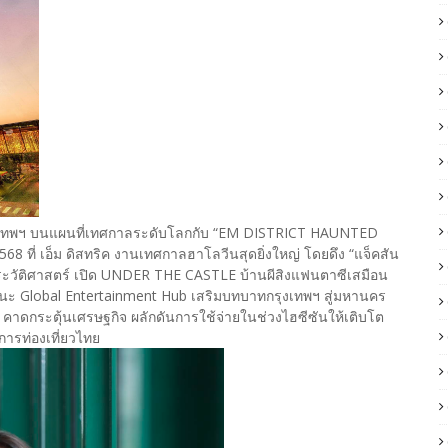
ดกรุงเทพฯ บนแผนที่เทศกาลระดับโลกกับ “EM DISTRICT HAUNTED
8 ที่ เอ็ม ดิสทริค งานเทศกาลฮาโลวีนสุดยิ่งใหญ่ โดยดึง “แจ็คสัน
ระวัติศาสตร์ เปิด UNDER THE CASTLE บ้านผีสิงแฟนตาซีเสมือน
านะ Global Entertainment Hub เสริมบทบาทกรุงเทพฯ สู่มหานคร
ติ คาดกระตุ้นเศรษฐกิจ ผลักดันการใช้จ่ายในช่วงไฮซีซันให้เติบโต
ารท่องเที่ยวไทย