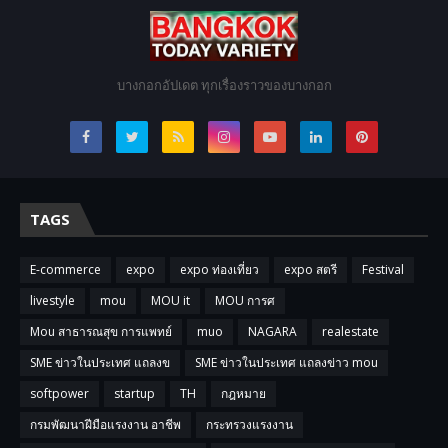
บางกอกอัปเดต ทุกเรื่องราวของบางกอก
TAGS
E-commerce
expo
expo ท่องเที่ยว
expo สตรี
Festival
livestyle
mou
MOU it
MOU การศ
Mou สาธารณสุข การแพทย์
muo
NAGARA
realestate
SME ข่าวในประเทศ แถลงข
SME ข่าวในประเทศ แถลงข่าว mou
softpower
startup
TH
กฎหมาย
กรมพัฒนาฝีมือแรงงาน อาชีพ
กระทรวงแรงงาน