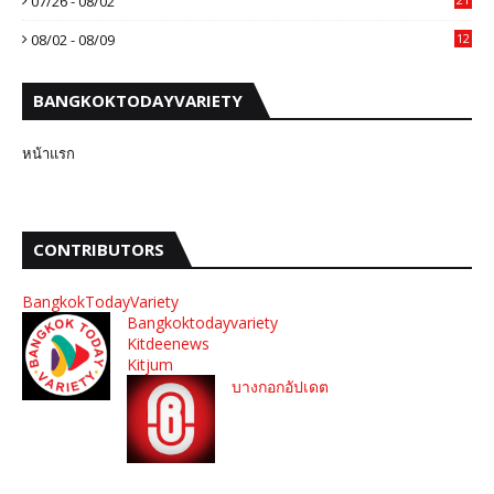
07/26 - 08/02
08/02 - 08/09
12
BANGKOKTODAYVARIETY
หน้าแรก
CONTRIBUTORS
BangkokTodayVariety
Bangkoktodayvariety
Kitdeenews
Kitjum
บางกอกอัปเดต