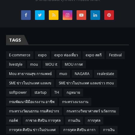
TAGS
E-commerce
expo
expo ท่องเที่ยว
expo สตรี
Festival
livestyle
mou
MOU it
MOU การศ
Mou สาธารณสุข การแพทย์
muo
NAGARA
realestate
SME ข่าวในประเทศ แถลงข
SME ข่าวในประเทศ แถลงข่าว mou
softpower
startup
TH
กฎหมาย
กรมพัฒนาฝีมือแรงงาน อาชีพ
กระทรวงแรงงาน
กระทรวงวัฒนธรรม กรมศิลปากร
กระทรวงวิทยาศาสตร์ นวัตกรรม
กอล์ฟ
กาชาด ศิลปิน การกุศล
กานเงิน
การกุศล
การกุศล ศิลปิน ข่าวในประเทศ
การกุศล ศิลปิน ดารา
การเงิน