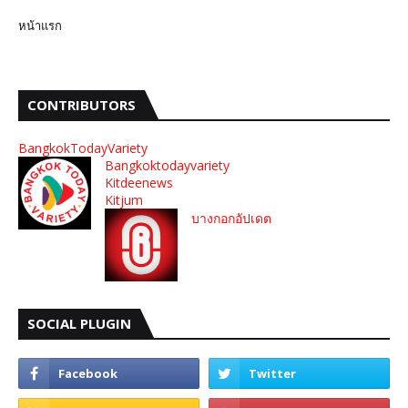
หน้าแรก
CONTRIBUTORS
BangkokTodayVariety
Bangkoktodayvariety
Kitdeenews
Kitjum
บางกอกอัปเดต
SOCIAL PLUGIN