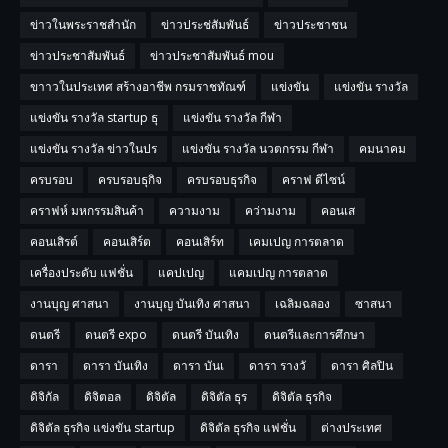
ข่าวในพระราชสำนัก
ข่าวประช่สัมพันธ์
ข่าวประชาชน
ข่าวประชาสัมพันธ์
ข่าวประชาสัมพันธ์ mou
ขาาวในประเทศ สร้างอาชีพ กรมราชทัณฑ์
แข่งขัน
แข่งขัน รางวัล
แข่งขัน รางวัล startup ธุ
แข่งขัน รางวัล กีฬา
แข่งขัน รางวัล ข่าวในปร
แข่งขัน รางวัล นวตกรรม กีฬา
คมนาคม
ครบรอบ
ครบรอบธุกิจ
ครบรอบธุรกิจ
คราฟ ดีไซน์
คราฟห์ มหกรรมสินค้า
ความงาม
คว่ามงาม
คอนเส
คอนเสิรต์
คอนเสิร์ต
คอนเสิร์ท
เคมเปญ การตลาด
เครื่องประดับ แฟชั่น
แคปเปญ
แคมเปญ การตลาด
งานบุญ ศาสนา
งานบุญ บันเทิง ศาสนา
เฉลิมฉลอง
ซาสนา
ดนตรี
ดนตรี expo
ดนตรี บันเทิง
ดนตรีและการศึกษา
ดารา
ดารา บันเทิง
ดารา บันเ
ดารา รางวั
ดารา ศิลปิน
ดิจิกัล
ดิจิตอล
ดิจิตัล
ดิจิตัล ธุร
ดิจิตัล ธุรกิจ
ดิจิตัล ธุรกิจ แข่งขัน startup
ดิจิตัล ธุรกิจ แฟชั่น
ต่างประเทศ