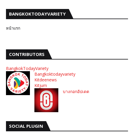
BANGKOKTODAYVARIETY
หน้าแรก
CONTRIBUTORS
BangkokTodayVariety
Bangkoktodayvariety
Kitdeenews
Kitjum
บางกอกอัปเดต
SOCIAL PLUGIN