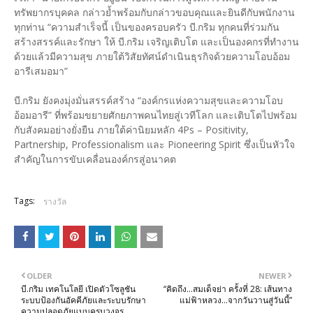
ทรัพยากรบุคคล กล่าวย้ำพร้อมกับกล่าวขอบคุณและยินดีกับพนักงาน
ทุกท่าน “ความสำเร็จนี้ เป็นของครอบครัว บี.กริม ทุกคนที่ร่วมกัน
สร้างสรรค์และรักษา ให้ บี.กริม เจริญเติบโต และเป็นองคกรที่ทำงาน
ด้วยแล้วมีความสุข ภายใต้วิสัยทัศน์ดำเนินธุรกิจด้วยความโอบอ้อม
อารีเสมอมา”
บี.กริม ยังคงมุ่งมั่นสรรค์สร้าง “องค์กรแห่งความสุขและความโอบ
อ้อมอารี” ที่พร้อมขยายศักยภาพคนไทยสู่เวทีโลก และเติบโตไปพร้อม
กับสังคมอย่างยั่งยืน ภายใต้ค่านิยมหลัก 4Ps – Positivity,
Partnership, Professionalism และ Pioneering Spirit ซึ่งเป็นหัวใจ
สำคัญในการขับเคลื่อนองค์กรสู่อนาคต
Tags:
รางวัล
OLDER
NEWER
บี.กริม เทคโนโลยี เปิดตัวโซลูชัน
“คิดถึง...สมเด็จย่า ครั้งที่ 28: เส้นทาง
ระบบป้องกันอัคคีภัยและระบบรักษา
แม่ฟ้าหลวง…จากวันวานสู่วันนี้”
ความปลอดภัยแบบครบวงจร