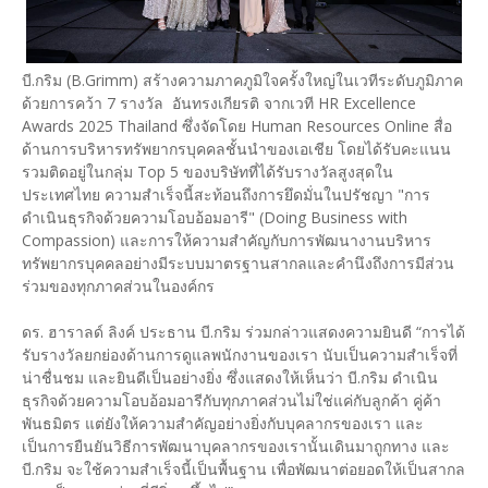
บี.กริม (B.Grimm) สร้างความภาคภูมิใจครั้งใหญ่ในเวทีระดับภูมิภาค
ด้วยการคว้า 7 รางวัล อันทรงเกียรติ จากเวที HR Excellence
Awards 2025 Thailand ซึ่งจัดโดย Human Resources Online สื่อ
ด้านการบริหารทรัพยากรบุคคลชั้นนำของเอเชีย โดยได้รับคะแนน
รวมติดอยู่ในกลุ่ม Top 5 ของบริษัทที่ได้รับรางวัลสูงสุดใน
ประเทศไทย ความสำเร็จนี้สะท้อนถึงการยึดมั่นในปรัชญา "การ
ดำเนินธุรกิจด้วยความโอบอ้อมอารี" (Doing Business with
Compassion) และการให้ความสำคัญกับการพัฒนางานบริหาร
ทรัพยากรบุคคลอย่างมีระบบมาตรฐานสากลและคำนึงถึงการมีส่วน
ร่วมของทุกภาคส่วนในองค์กร
ดร. ฮาราลด์ ลิงค์ ประธาน บี.กริม ร่วมกล่าวแสดงความยินดี “การได้
รับรางวัลยกย่องด้านการดูแลพนักงานของเรา นับเป็นความสำเร็จที่
น่าชื่นชม และยินดีเป็นอย่างยิ่ง ซึ่งแสดงให้เห็นว่า บี.กริม ดำเนิน
ธุรกิจด้วยความโอบอ้อมอารีกับทุกภาคส่วนไม่ใช่แค่กับลูกค้า คู่ค้า
พันธมิตร แต่ยังให้ความสำคัญอย่างยิ่งกับบุคลากรของเรา และ
เป็นการยืนยันวิธีการพัฒนาบุคลากรของเรานั้นเดินมาถูกทาง และ
บี.กริม จะใช้ความสำเร็จนี้เป็นพื้นฐาน เพื่อพัฒนาต่อยอดให้เป็นสากล