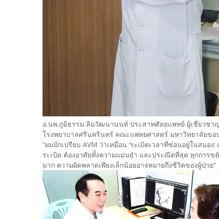
อ.นพ.ภูมิธรรม ลิมวัฒนานนท์ ประสาทศัลยแพทย์ ผู้เชี่ยวช
โรงพยาบาลศรีนครินทร์ คณะแพทยศาสตร์ มหาวิทยาลัยขอนแ
“ผมมักเปรียบ AVM ว่าเหมือน ‘ระเบิดเวลาที่ซ่อนอยู่ในสมอง’ 
ระเบิด ต้องอาศัยทั้งความแม่นยำ และประณีตที่สุด ทุกการข
มาก ความผิดพลาดเพียงเล็กน้อยอาจหมายถึงชีวิตของผู้ป่วย”