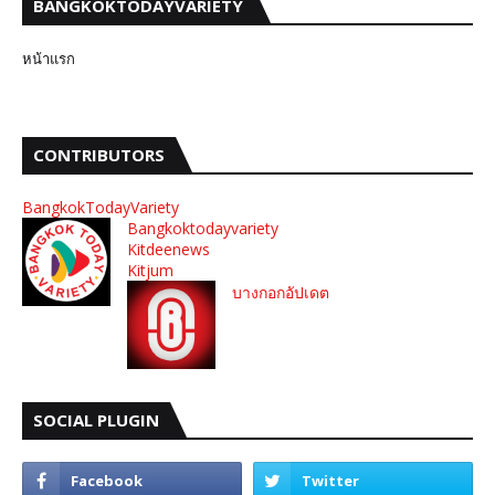
BANGKOKTODAYVARIETY
หน้าแรก
CONTRIBUTORS
BangkokTodayVariety
Bangkoktodayvariety
Kitdeenews
Kitjum
บางกอกอัปเดต
SOCIAL PLUGIN