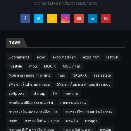
บางกอกอัปเดต ทุกเรื่องราวของบางกอก
TAGS
E-commerce
expo
expo ท่องเที่ยว
expo สตรี
Festival
livestyle
mou
MOU it
MOU การศ
Mou สาธารณสุข การแพทย์
muo
NAGARA
realestate
SME ข่าวในประเทศ แถลงข
SME ข่าวในประเทศ แถลงข่าว mou
softpower
startup
TH
กฎหมาย
กรมพัฒนาฝีมือแรงงาน อาชีพ
กระทรวงแรงงาน
กระทรวงวัฒนธรรม กรมศิลปากร
กระทรวงวิทยาศาสตร์ นวัตกรรม
กอล์ฟ
กาชาด ศิลปิน การกุศล
กานเงิน
การกุศล
การกุศล ศิลปิน ข่าวในประเทศ
การกุศล ศิลปิน ดารา
การเงิน