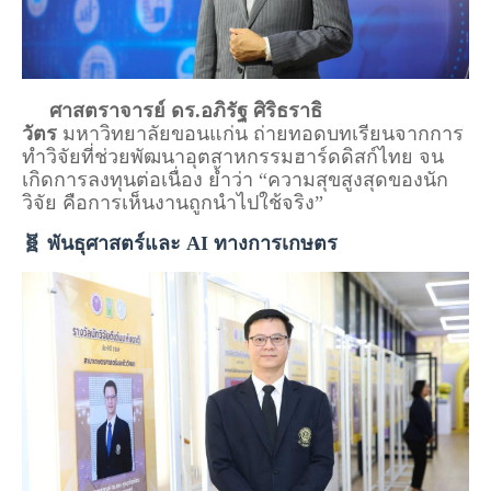
ศาสตราจารย์ ดร.อภิรัฐ ศิริธราธิ
วัตร
มหาวิทยาลัยขอนแก่น ถ่ายทอดบทเรียนจากการ
ทำวิจัยที่ช่วยพัฒนาอุตสาหกรรมฮาร์ดดิสก์ไทย จน
เกิดการลงทุนต่อเนื่อง ย้ำว่า “ความสุขสูงสุดของนัก
วิจัย คือการเห็นงานถูกนำไปใช้จริง”
🧬 พันธุศาสตร์และ AI ทางการเกษตร