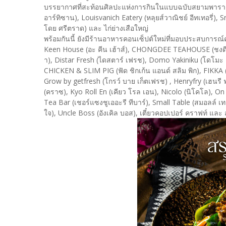
บรรยากาศที่สะท้อนศิลปะแห่งการกินในแบบฉบับสยามพาราก
อาร์ทิซาน), Louisvanich Eatery (หลุยส์วาณิชย์ อีทเทอรี่), 
โดย ศรีตราด) และ ไก่ย่างเสือใหญ่
พร้อมกันนี้ ยังมีร้านอาหารคอนเซ็ปต์ใหม่ที่มอบประสบการณ์ค
Keen House (อะ คีน เฮ้าส์), CHONGDEE TEAHOUSE (ชงดี ทีเฮ
า), Distar Fresh (ไดสตาร์ เฟรช), Domo Yakiniku (โดโมะ 
CHICKEN & SLIM PIG (ฟัด ชิกเก้น แอนด์ สลิม พิก), FIKKA (ฟ
Grow by getfresh (โกรว์ บาย เก็ตเฟรช) , Henryfry (เ
(คราซ), Kyo Roll En (เคียว โรล เอน), Nicolo (นิโคโล), On
Tea Bar (เชอร์แซงชูเออะรี ทีบาร์), Small Table (สมอลล์ เ
ใจ), Uncle Boss (อังเคิล บอส), เตี๋ยวคอปเปอร์ คราฟท์ และ