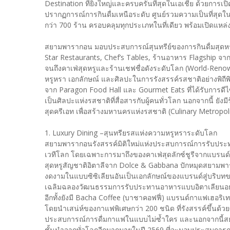
Destination ที่ยิ่งใหญ่และครบครันที่สุดในเอเชีย ด้วยกา
ปรากฏการณ์การกินดื่มเหนือระดับ ศูนย์รวมความเป็นที่สุด
กว่า 700 ร้าน ครอบคลุมทุกประเภทในที่เดียว พร้อมเปิดแหล่
สยามพารากอน มอบประสบการณ์สุนทรีย์ของการกินดื่มสุดหรูที
Star Restaurants, Chef’s Tables, ร้านอาหาร Flagship จา
จนถึงคาเฟ่สุดหรูและร้านเชฟชื่อดังระดับโลก (World-Reno
หรูหรา เอกลักษณ์ และศิลปะในการรังสรรค์รสชาติอย่างพิถีพ
จาก Paragon Food Hall และ Gourmet Eats ที่ได้รับการดี
เป็นศิลปะแห่งรสชาติที่สื่อสารกับผู้คนทั่วโลก นอกจากนี้ ยั
สุดครีเอท เพื่อสร้างมหานครแห่งรสชาติ (Culinary Metropoli
1. Luxury Dining –สุนทรียรสแห่งความหรูหราระดับโลก
สยามพารากอนรังสรรค์มิติใหม่แห่งประสบการณ์การรับประ
เวทีโลก โดยเฉพาะการมาถึงของคาเฟ่สุดลักซ์ชูรีจากแบรนด์ดั
สุดหรูสัญชาติอิตาลีจาก Dolce & Gabbana ปักหมุดสยาม
งดงามในแบบซิซิเลียนอันเป็นเอกลักษณ์ของแบรนด์สู่บริบทของ
เฉลิมฉลองวัฒนธรรมการรับประทานอาหารแบบอิตาเลียนอย่
อีกทั้งยังมี Bacha Coffee (บาชาคอฟฟี่) แบรนด์กาแฟเฮอ
โดยนำเสน่ห์ของกาแฟพิเศษกว่า 200 ชนิด ที่รังสรรค์ขึ้นด้
ประสบการณ์การดื่มกาแฟในแบบไม่ซ้ำใคร และนอกจากนี้สยามพ
ชั้นนำจากทั่วโลกอีกมากมายในปี 2569 ที่จะมอบประสบการณ