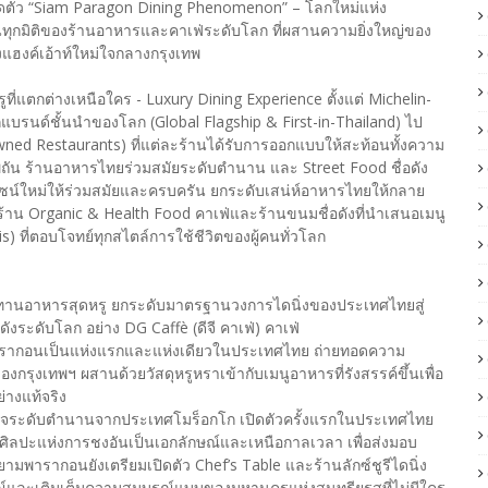
รเปิดตัว “Siam Paragon Dining Phenomenon” – โลกใหม่แห่ง
ในทุกมิติของร้านอาหารและคาเฟ่ระดับโลก ที่ผสานความยิ่งใหญ่ของ
งแฮงค์เอ้าท์ใหม่ใจกลางกรุงเทพ
่แตกต่างเหนือใคร - Luxury Dining Experience ตั้งแต่ Michelin-
กแบรนด์ชั้นนำของโลก (Global Flagship & First-in-Thailand) ไป
wned Restaurants) ที่แต่ละร้านได้รับการออกแบบให้สะท้อนทั้งความ
ิถัน ร้านอาหารไทยร่วมสมัยระดับตำนาน และ Street Food ชื่อดัง
ไซน์ใหม่ให้ร่วมสมัยและครบครัน ยกระดับเสน่ห์อาหารไทยให้กลาย
งมีร้าน Organic & Health Food คาเฟ่และร้านขนมชื่อดังที่นำเสนอเมนู
s) ที่ตอบโจทย์ทุกสไตล์การใช้ชีวิตของผู้คนทั่วโลก
ทานอาหารสุดหรู ยกระดับมาตรฐานวงการไดนิ่งของประเทศไทยสู่
งระดับโลก อย่าง DG Caffè (ดีจี คาเฟ่) คาเฟ่
พารากอนเป็นแห่งแรกและแห่งเดียวในประเทศไทย ถ่ายทอดความ
กรุงเทพฯ ผสานด้วยวัสดุหรูหราเข้ากับเมนูอาหารที่รังสรรค์ขึ้นเพื่อ
างแท้จริง
ริเทจระดับตำนานจากประเทศโมร็อกโก เปิดตัวครั้งแรกในประเทศไทย
วยศิลปะแห่งการชงอันเป็นเอกลักษณ์และเหนือกาลเวลา เพื่อส่งมอบ
ารากอนยังเตรียมเปิดตัว Chef’s Table และร้านลักซ์ชูรีไดนิ่ง
์และเติมเต็มความสมบูรณ์แบบของมหานครแห่งสุนทรียรสที่ไม่มีใคร