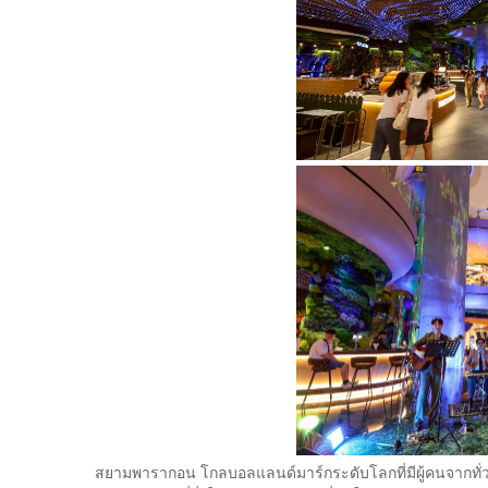
สยามพารากอน โกลบอลแลนด์มาร์กระดับโลกที่มีผู้คนจากทั่ว