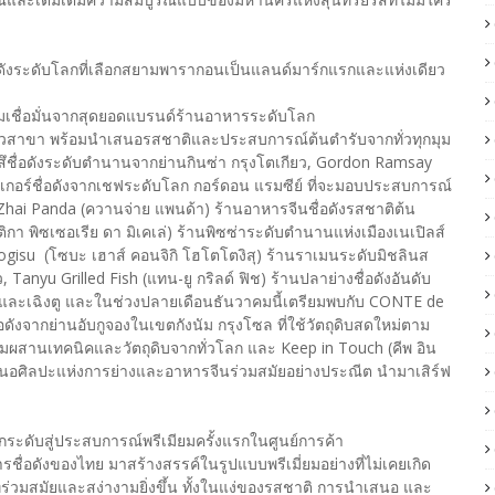
ดังระดับโลกที่เลือกสยามพารากอนเป็นแลนด์มาร์กแรกและแห่งเดียว
ามเชื่อมั่นจากสุดยอดแบรนด์ร้านอาหารระดับโลก
ัวสาขา พร้อมนำเสนอรสชาติและประสบการณ์ต้นตำรับจากทั่วทุกมุม
ัตสึชื่อดังระดับตำนานจากย่านกินซ่า กรุงโตเกียว, Gordon Ramsay
อร์เกอร์ชื่อดังจากเชฟระดับโลก กอร์ดอน แรมซีย์ ที่จะมอบประสบการณ์
hai Panda (ควานจ่าย แพนด้า) ร้านอาหารจีนชื่อดังรสชาติต้น
ติกา พิซเซอเรีย ดา มิเคเล่) ร้านพิซซ่าระดับตำนานแห่งเมืองเนเปิลส์
otogisu (โซบะ เฮาส์ คอนจิกิ โฮโตโตงิสุ) ร้านราเมนระดับมิชลินส
ว, Tanyu Grilled Fish (แทน-ยู กริลด์ ฟิช) ร้านปลาย่างชื่อดังอันดับ
่งและเฉิงตู และในช่วงปลายเดือนธันวาคมนี้เตรียมพบกับ CONTE de
ชื่อดังจากย่านอับกูจองในเขตกังนัม กรุงโซล ที่ใช้วัตถุดิบสดใหม่ตาม
ผสานเทคนิคและวัตถุดิบจากทั่วโลก และ Keep in Touch (คีพ อิน
ำเสนอศิลปะแห่งการย่างและอาหารจีนร่วมสมัยอย่างประณีต นำมาเสิร์ฟ
ระดับสู่ประสบการณ์พรีเมียมครั้งแรกในศูนย์การค้า
ดังของไทย มาสร้างสรรค์ในรูปแบบพรีเมี่ยมอย่างที่ไม่เคยเกิด
ที่ร่วมสมัยและสง่างามยิ่งขึ้น ทั้งในแง่ของรสชาติ การนำเสนอ และ