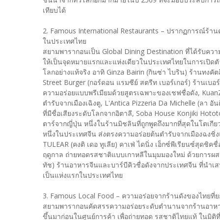
เทียบได้
2. Famous International Restaurants – ปรากฏการณ์ร้าน
ในประเทศไทย
สยามพารากอนเป็น Global Dining Destination ที่ได้รับคว
ให้เป็นจุดหมายแรกและแห่งเดียวในประเทศไทยในการเปิดต
โลกอย่างแท้จริง อาทิ Ginza Bairin (กินซ่า ไบริน) ร้านทงค
Street Burger (กอร์ดอน แรมซีย์ สตรีท เบอร์เกอร์) ร้านเบ
ความอร่อยแบบพรีเมียมด้วยสูตรเฉพาะของเชฟชื่อดัง, KuanZ
ตำรับจากเมืองเฉิงตู, L'Antica Pizzeria Da Michelle (ลา อัน
ที่มีชื่อเสียงระดับโลกจากอิตาลี, Soba House Konjiki Hot
ตาร์จากญี่ปุ่น หนึ่งในร้านมิชลินที่ถูกพูดถึงมากที่สุดในโตเกีย
หนึ่งในประเทศจีน ส่งตรงความอร่อยต้นตำรับจากเมืองฉงชิ
TULEAR (คงติ เดอ ทูเลีย) คาเฟ่ ไดนิ่ง เอ็กซ์พีเรียนซ์สุดชิค
ฤดูกาล ถ่ายทอดรสชาติแบบเกาหลีในมุมมองใหม่ ด้วยการผสม
ทัช) ร้านอาหารจีนและบาร์บีคิวชื่อดังจากประเทศจีน ที่น
เป็นแห่งแรกในประเทศไทย
3. Famous Local Food – ความอร่อยจากร้านดังของไทยที่ยก
สยามพารากอนคัดสรรความอร่อยระดับตำนานจากร้านอาหารชื่อ
ขึ้นมาก่อนในศูนย์การค้า เพื่อถ่ายทอด รสชาติไทยแท้ ในมิติ