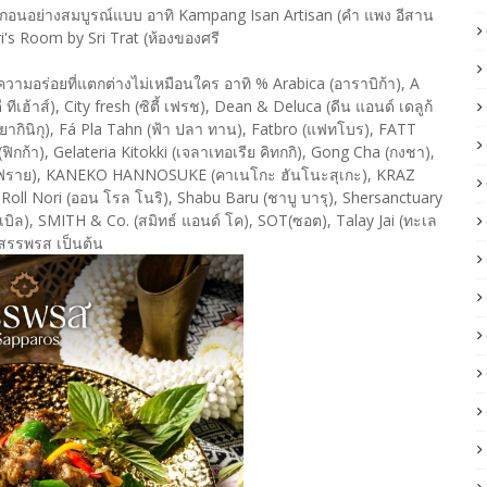
อนอย่างสมบูรณ์แบบ อาทิ Kampang Isan Artisan (คำ แพง อีสาน
Sri's Room by Sri Trat (ห้องของศรี
วามอร่อยที่แตกต่างไม่เหมือนใคร อาทิ % Arabica (อาราบิก้า), A
้าส์), City fresh (ซิตี้ เฟรช), Dean & Deluca (ดีน แอนด์ เดลูก้
ยากินิกุ), Fá Pla Tahn (ฟ้า ปลา ทาน), Fatbro (แฟทโบร), FATT
ิกก้า), Gelateria Kitokki (เจลาเทอเรีย คิทกกิ), Gong Cha (กงชา),
ฮนรี ฟราย), KANEKO HANNOSUKE (คาเนโกะ ฮันโนะสุเกะ), KRAZ
 Roll Nori (ออน โรล โนริ), Shabu Baru (ชาบู บารุ), Shersanctuary
ทเบิล), SMITH & Co. (สมิทธ์ แอนด์ โค), SOT(ซอต), Talay Jai (ทะเล
 สรรพรส เป็นต้น