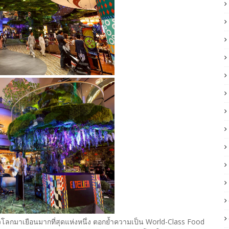
โลกมาเยือนมากที่สุดแห่งหนึ่ง ตอกย้ำความเป็น World-Class Food