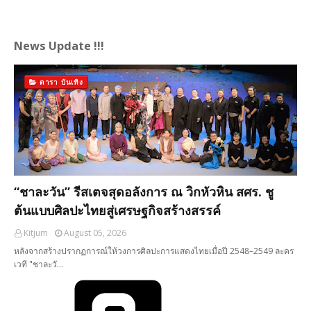
News Update !!!
ดารา บันเทิง
“ชาละวัน” รีสเตจสุดอลังการ ณ วิกหัวหิน สศร. ชู
ต้นแบบศิลปะไทยสู่เศรษฐกิจสร้างสรรค์
Kitjum
August 05, 2026
หลังจากสร้างปรากฏการณ์ให้วงการศิลปะการแสดงไทยเมื่อปี 2548–2549 ละคร
เวที "ชาละวั…