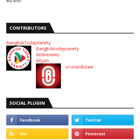
หน้าแรก
CONTRIBUTORS
BangkokTodayVariety
Bangkoktodayvariety
Kitdeenews
Kitjum
บางกอกอัปเดต
SOCIAL PLUGIN