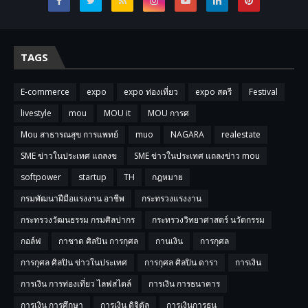
TAGS
E-commerce
expo
expo ท่องเที่ยว
expo สตรี
Festival
livestyle
mou
MOU it
MOU การศ
Mou สาธารณสุข การแพทย์
muo
NAGARA
realestate
SME ข่าวในประเทศ แถลงข
SME ข่าวในประเทศ แถลงข่าว mou
softpower
startup
TH
กฎหมาย
กรมพัฒนาฝีมือแรงงาน อาชีพ
กระทรวงแรงงาน
กระทรวงวัฒนธรรม กรมศิลปากร
กระทรวงวิทยาศาสตร์ นวัตกรรม
กอล์ฟ
กาชาด ศิลปิน การกุศล
กานเงิน
การกุศล
การกุศล ศิลปิน ข่าวในประเทศ
การกุศล ศิลปิน ดารา
การเงิน
การเงิน การท่องเที่ยว ไลฟสไตล์
การเงิน การธนาคาร
การเงิน การศึกษา
การเงิน ดิจิตัล
การเงินการธน