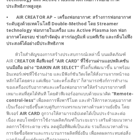
ประสิทธิภาพสูงสุด
⦁
AIR CREATOR AP – เครื่องฟอกอากาศ: สร้างการฟอกอากาศ
ระดับสูงด้วยเทคโนโลยี Double-Method โดย Streamer
technology ฟอกภายในเครื่อง และ Active Plasma Ion ฟอก
อากาศโดยรอบ ช่วยกำจัดฝุ่น สารก่อภูมิแพ้ แบคทีเรีย และกลิ่นไม่พึง
ประสงค์ได้อย่างมีประสิทธิภาพ
หัวใจสำคัญของการสร้างประสบการณ์เหล่านี้ บนผลิตภัณฑ์
AIR C
REATOR คือฟีเจอร์ “AIR CARD” ที่ใช้งานผ่านแอปพลิเคชัน
บนมือถือ อย่าง “DAIKIN AIR SELECT”
ที่ไดกิ้นพัฒนาขึ้น มาพร้อม
อินเทอร์เฟซที่ใช้งานง่าย และมีฟังก์ชันวิดเจ็ตให้สั่งงานจากหน้าจอ
หลักได้โดยตรง แค่เพียง “แตะครั้งเดียว” ก็สามารถซิงก์การทำงาน
ของเครื่องปรับอากาศและเครื่องฟอกอากาศให้สร้างบรรยากาศที่
เหมาะสมที่สุดได้ทันที โดยตัวฟีเจอร์ออกแบบด้วยแนวคิด
“Remote-
control-less”
เพื่อลดการพึ่งพารีโมต และทำให้การควบคุมอากาศ
เป็นเรื่องง่ายยิ่งขึ้นควบคู่กับการแทรกแนวทางด้านความยั่งยืน โดย
ฟีเจอร์
AIR CARD
ถูกวางให้สามารถอัปเดตได้เป็นประจำและต่อ
เนื่อง ตอบโจทย์การใช้งานผลิตภัณฑ์ในระยะยาว เสริมด้วยแนวทาง
ลดการใช้กระดาษ เช่น ลดคู่มือที่พิมพ์เป็นเล่ม รวมถึงแนวทางด้าน
การจัดซื้อจัดหาและกระบวนการผลิตที่ยั่งยืน เพื่อลดผลกระทบต่อสิ่ง
แวดล้อมตั้งแต่ต้นทางถึงปลายทาง