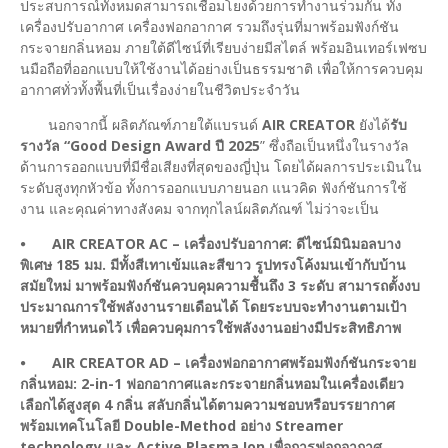
ประสบการณ์ทั้งหมดสามารถเชื่อมโยงด้วยการทำงานร่วมกัน ทั้ง
เครื่องปรับอากาศ เครื่องฟอกอากาศ รวมถึงรุ่นที่มาพร้อมฟังก์ชัน
กระจายกลิ่นหอม ภายใต้ดีไซน์ที่เรียบง่ายมีสไตล์ พร้อมอินเทอร์เฟซบ
นมือถือที่ออกแบบให้ใช้งานได้อย่างเป็นธรรมชาติ เพื่อให้การควบคุม
อากาศทั่วทั้งพื้นที่เป็นเรื่องง่ายในชีวิตประจำวัน
นอกจากนี้ ผลิตภัณฑ์ภายใต้แบรนด์
AIR CREATOR
ยังได้
รับ
รางวัล “Good Design Award ปี 2025
” ซึ่งถือเป็นหนึ่งในรางวัล
ด้านการออกแบบที่มีชื่อเสียงที่สุดของญี่ปุ่น โดยได้ผลการประเมินใน
ระดับสูงทุกหัวข้อ ทั้งการออกแบบภายนอก แนวคิด ฟังก์ชันการใช้
งาน และคุณค่าทางสังคม จากทุกไลน์ผลิตภัณฑ์ ไม่ว่าจะเป็น
⦁
AIR CREATOR AC – เครื่องปรับอากาศ: ดีไซน์มินิมอลบาง
พิเศษ 185 มม. มีทั้งสีเทาเข้มและสีขาว รูปทรงโค้งมนเข้ากับบ้าน
สมัยใหม่ มาพร้อมฟังก์ชันควบคุมความชื้นถึง 3 ระดับ สามารถตั้งงบ
ประมาณการใช้พลังงานรายเดือนได้ โดยระบบจะทำงานตามเป้า
หมายที่กำหนดไว้ เพื่อควบคุมการใช้พลังงานอย่างมีประสิทธิภาพ
⦁
AIR CREATOR AD – เครื่องฟอกอากาศพร้อมฟังก์ชันกระจาย
กลิ่นหอม: 2-in-1 ฟอกอากาศและกระจายกลิ่นหอมในเครื่องเดียว
เลือกได้สูงสุด 4 กลิ่น สลับกลิ่นได้ตามความชอบหรือบรรยากาศ
พร้อมเทคโนโลยี Double-Method อย่าง Streamer
technology และ Active Plasma Ion เพื่อการฟอกอากาศ