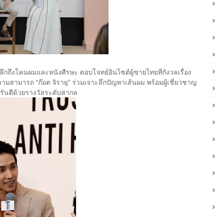
ึงโคนผมและหนังศีรษะ ตอบโจทย์อินไซต์ผู้ชายไทยที่กังวลเรื่อง
ามารถ “ก๊อต จิรายุ” ร่วมเจาะลึกปัญหาเส้นผม พร้อมผู้เชี่ยวชาญ
รันตีด้วยรางวัลระดับสากล