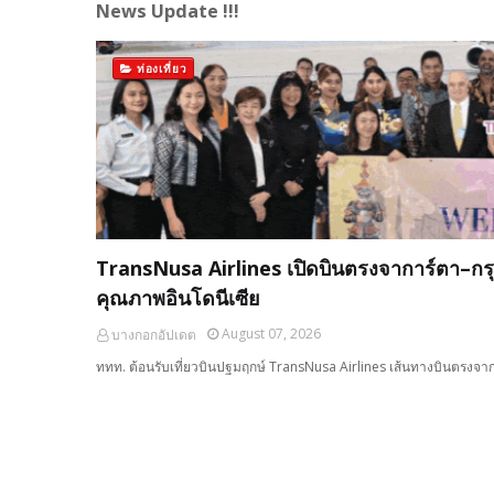
News Update !!!
ท่องเที่ยว
TransNusa Airlines เปิดบินตรงจาการ์ตา–กรุง
คุณภาพอินโดนีเซีย
August 07, 2026
บางกอกอัปเดต
ททท. ต้อนรับเที่ยวบินปฐมฤกษ์ TransNusa Airlines เส้นทางบินตรงจา