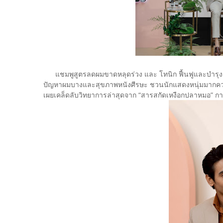
แชมพูสูตรลดผมขาดหลุดร่วง และ โทนิก ฟื้นฟูและบำรุงลึกถ
ปัญหาผมบางและสุขภาพหนังศีรษะ ชวนนักแสดงหนุ่มมากความส
เผยเคล็ดลับวิทยาการล่าสุดจาก “สารสกัดเหงือกปลาหมอ” กา