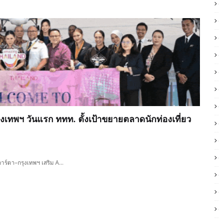
เทพฯ วันแรก ททท. ตั้งเป้าขยายตลาดนักท่องเที่ยว
การ์ตา–กรุงเทพฯ เสริม A…