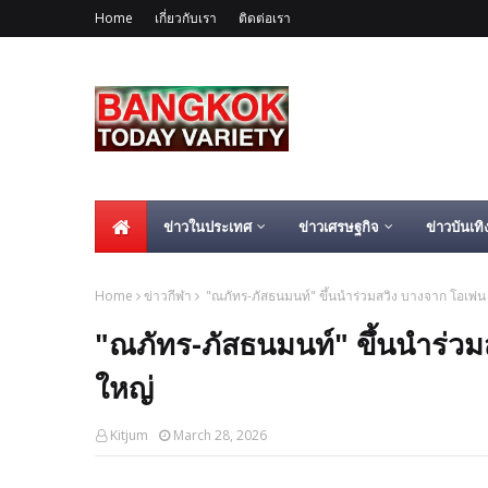
Home
เกี่ยวกับเรา
ติดต่อเรา
ข่าวในประเทศ
ข่าวเศรษฐกิจ
ข่าวบันเทิ
Home
ข่าวกีฬา
"ณภัทร-ภัสธนมนท์" ขึ้นนำร่วมสวิง บางจาก โอเพ่น 
"ณภัทร-ภัสธนมนท์" ขึ้นนำร่วมส
ใหญ่
Kitjum
March 28, 2026