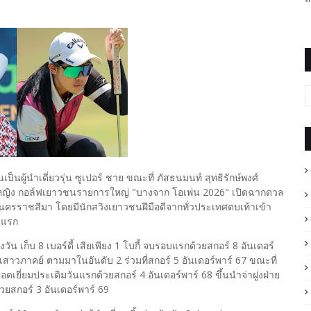
นผู้นำเดี่ยวรุ่น ซูเปอร์ ชาย ขณะที่ ภัสธนมนท์ สุทธิรักษ์พงศ์
ฝ่ายหญิง กอล์ฟเยาวชนรายการใหญ่ "บางจาก โอเพ่น 2026" เปิดฉากดวล
นครราชสีมา โดยมีนักสวิงเยาวชนฝีมือดีจากทั่วประเทศตบเท้าเข้า
ันแรก
ัน เก็บ 8 เบอร์ดี้ เสียเพียง 1 โบกี้ จบรอบแรกด้วยสกอร์ 8 อันเดอร์
ิชยเสาวภาคย์ ตามมาในอันดับ 2 ร่วมที่สกอร์ 5 อันเดอร์พาร์ 67 ขณะที่
ยอดเยี่ยมประเดิมวันแรกด้วยสกอร์ 4 อันเดอร์พาร์ 68 ขึ้นนำจ่าฝูงฝ่าย
้วยสกอร์ 3 อันเดอร์พาร์ 69