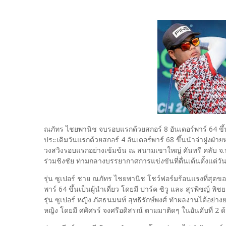
ณภัทร ไชยพานิช จบรอบแรกด้วยสกอร์ 8 อันเดอร์พาร์ 64 ขึ้นเป็
ประเดิมวันแรกด้วยสกอร์ 4 อันเดอร์พาร์ 68 ขึ้นนำจ่าฝูง
วงสวิงรอบแรกอย่างเข้มข้น ณ สนามเขาใหญ่ คันทรี คลับ จ.
ร่วมชิงชัย ท่ามกลางบรรยากาศการแข่งขันที่ตื่นเต้นตั้งแต่ว
รุ่น ซูเปอร์ ชาย ณภัทร ไชยพานิช โชว์ฟอร์มร้อนแรงที่สุดของว
พาร์ 64 ขึ้นเป็นผู้นำเดี่ยว โดยมี ปาร์ค ซิวู และ สุรพิชญ์ พ
รุ่น ซูเปอร์ หญิง ภัสธนมนท์ สุทธิรักษ์พงศ์ ทำผลงานได้อย่าง
หญิง โดยมี ศศิศรร์ จงศรีอดิสรณ์ ตามมาติดๆ ในอันดับที่ 2 ด