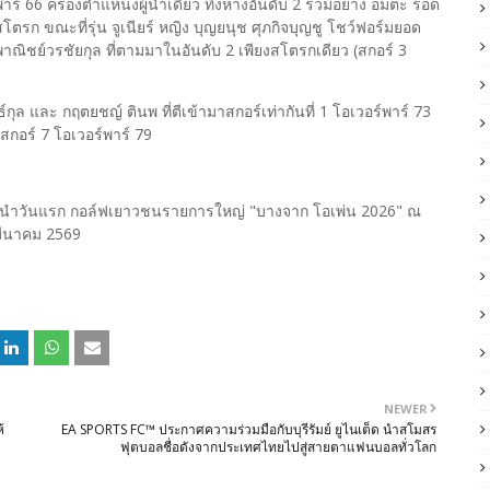
าร์ 66 ครองตำแหน่งผู้นำเดี่ยว ทิ้งห่างอันดับ 2 ร่วมอย่าง อมตะ รอด
 สโตรก ขณะที่รุ่น จูเนียร์ หญิง บุญยนุช ศุภกิจบุญชู โชว์ฟอร์มยอด
พาณิชย์วรชัยกุล ที่ตามมาในอันดับ 2 เพียงสโตรกเดียว (สกอร์ 3
กุล และ กฤตยชญ์ ตินพ ที่ตีเข้ามาสกอร์เท่ากันที่ 1 โอเวอร์พาร์ 73
ยสกอร์ 7 โอเวอร์พาร์ 79
งผู้นำวันแรก กอล์ฟเยาวชนรายการใหญ่ "บางจาก โอเพ่น 2026" ณ
 มีนาคม 2569
NEWER
้
EA SPORTS FC™ ประกาศความร่วมมือกับบุรีรัมย์ ยูไนเต็ด นำสโมสร
ฟุตบอลชื่อดังจากประเทศไทยไปสู่สายตาแฟนบอลทั่วโลก