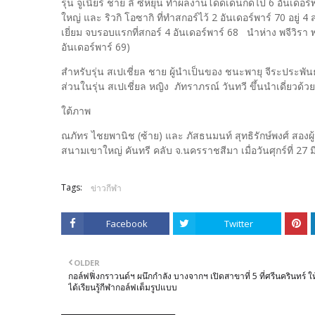
รุ่น จูเนียร์ ชาย ลี ซิหยุน ทำผลงานโดดเด่นกดไป 6 อันเดอร์พ
ใหญ่ และ ริวกิ โอซากิ ที่ทำสกอร์ไว้ 2 อันเดอร์พาร์ 70 อยู่ 4
เยี่ยม จบรอบแรกที่สกอร์ 4 อันเดอร์พาร์ 68 นำห่าง พจีวิรา 
อันเดอร์พาร์ 69)
สำหรับรุ่น สเปเชี่ยล ชาย ผู้นำเป็นของ ชนะพายุ จีระประพันธ์
ส่วนในรุ่น สเปเชี่ยล หญิง ภัทราภรณ์ วันทวี ขึ้นนำเดี่ยวด้ว
ใต้ภาพ
ณภัทร ไชยพานิช (ซ้าย) และ ภัสธนมนท์ สุทธิรักษ์พงศ์ สอ
สนามเขาใหญ่ คันทรี คลับ จ.นครราชสีมา เมื่อวันศุกร์ที่ 27
Tags:
ข่าวกีฬา
Facebook
Twitter
OLDER
กอล์ฟฟิ่งกราวนด์ฯ ผนึกกำลัง บางจากฯ เปิดสาขาที่ 5 ที่ศรีนครินทร์ ให
ได้เรียนรู้กีฬากอล์ฟเต็มรูปแบบ