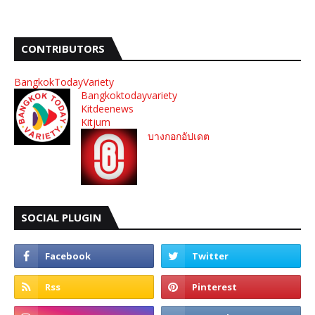
CONTRIBUTORS
BangkokTodayVariety
Bangkoktodayvariety
Kitdeenews
Kitjum
บางกอกอัปเดต
SOCIAL PLUGIN