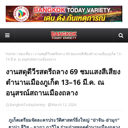
Home
ท่องเที่ยว
งานสดุดีวีรสตรีถลาง 69 ชมแสงสีเสียงตำนานเมืองภูเก็ต 13–
16 มี.ค. ณ อนุสรณ์สถานเมืองถลาง
งานสดุดีวีรสตรีถลาง 69 ชมแสงสีเสียง
ตำนานเมืองภูเก็ต 13–16 มี.ค. ณ
อนุสรณ์สถานเมืองถลาง
BangkokTodayVariety
March 12, 2026
ภูเก็ตเตรียมจัดละครประวัติศาสตร์ยิ่งใหญ่ “ย่าจัน–ย่ามุก”
ฮาน่า ลีวิส – อาภา ภาวิไล ร่วมถ่ายทอดตำนานเมืองถลาง