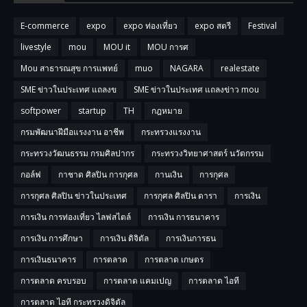
E-commerce
expo
expo ท่องเที่ยว
expo สตรี
Festival
livestyle
mou
MOU it
MOU การศ
Mou สาธารณสุข การแพทย์
muo
NAGARA
realestate
SME ข่าวในประเทศ แถลงข
SME ข่าวในประเทศ แถลงข่าว mou
softpower
startup
TH
กฎหมาย
กรมพัฒนาฝีมือแรงงาน อาชีพ
กระทรวงแรงงาน
กระทรวงวัฒนธรรม กรมศิลปากร
กระทรวงวิทยาศาสตร์ นวัตกรรม
กอล์ฟ
กาชาด ศิลปิน การกุศล
กานเงิน
การกุศล
การกุศล ศิลปิน ข่าวในประเทศ
การกุศล ศิลปิน ดารา
การเงิน
การเงิน การท่องเที่ยว ไลฟสไตล์
การเงิน การธนาคาร
การเงิน การศึกษา
การเงิน ดิจิตัล
การเงินการธน
การเงินธนาคาร
การตลาด
การตลาด เกษตร
การตลาด ครบรอบ
การตลาด แคมเปญ
การตลาด ไอที
การตลาด ไอที กระทรวงดิจิตัล