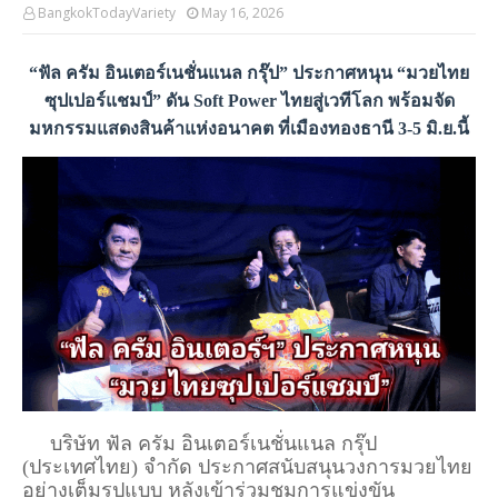
BangkokTodayVariety
May 16, 2026
“ฟัล ครัม อินเตอร์เนชั่นแนล กรุ๊ป” ประกาศหนุน “มวยไทย
ซุปเปอร์แชมป์” ดัน Soft Power ไทยสู่เวทีโลก​ พร้อม
จัด
มหกรรมแสดงสินค้าแห่งอนาคต ที่เมืองทองธานี​
3-5 มิ.ย.​นี้
บริษัท ฟัล ครัม อินเตอร์เนชั่นแนล กรุ๊ป
(ประเทศไทย) จำกัด
ประกาศสนับสนุนวงการมวยไทย
อย่างเต็มรูปแบบ หลังเข้าร่วมชมการแข่งขัน