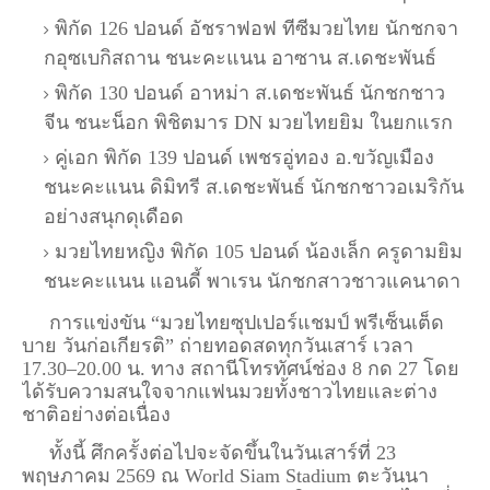
พิกัด 126 ปอนด์ อัชราฟอฟ ทีซีมวยไทย นักชกจา
กอุซเบกิสถาน ชนะคะแนน อาซาน ส.เดชะพันธ์
พิกัด 130 ปอนด์ อาหม่า ส.เดชะพันธ์ นักชกชาว
จีน ชนะน็อก พิชิตมาร DN มวยไทยยิม ในยกแรก
คู่เอก พิกัด 139 ปอนด์ เพชรอู่ทอง อ.ขวัญเมือง
ชนะคะแนน ดิมิทรี ส.เดชะพันธ์ นักชกชาวอเมริกัน
อย่างสนุกดุเดือด
มวยไทยหญิง พิกัด 105 ปอนด์ น้องเล็ก ครูดามยิม
ชนะคะแนน แอนดี้ พาเรน นักชกสาวชาวแคนาดา
การแข่งขัน “มวยไทยซุปเปอร์แชมป์ พรีเซ็นเต็ด
บาย วันก่อเกียรติ” ถ่ายทอดสดทุกวันเสาร์ เวลา
17.30–20.00 น. ทาง
สถานีโทรทัศน์ช่อง 8
กด 27 โดย
ได้รับความสนใจจากแฟนมวยทั้งชาวไทยและต่าง
ชาติอย่างต่อเนื่อง
ทั้งนี้ ศึกครั้งต่อไปจะจัดขึ้นในวันเสาร์ที่ 23
พฤษภาคม 2569 ณ
World Siam Stadium
ตะวันนา