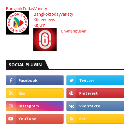
BangkokTodayVariety
Bangkoktodayvariety
Kitdeenews
Kitjum
บางกอกอัปเดต
SOCIAL PLUGIN