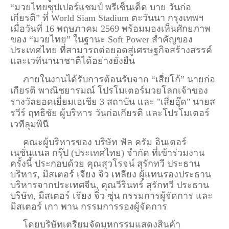
“มวยไทยซุปเปอร์แชมป์ พรีเซ็นเต็ด บาย วันก่อ
เกียรติ” ที่
World Siam Stadium
ตะวันนา กรุงเทพฯ
เมื่อวันที่ 16 พฤษภาคม 2569 พร้อมมองเห็นศักยภาพ
ของ “มวยไทย” ในฐานะ Soft Power สำคัญของ
ประเทศไทย ที่สามารถต่อยอดสู่เศรษฐกิจสร้างสรรค์
และเวทีนานาชาติได้อย่างยั่งยืน
ภายในงานได้รับการต้อนรับจาก “เสี่ยโก้” นายก่อ
เกียรติ พาณิชยารมณ์ โปรโมเตอร์มวยโลกเจ้าของ
รางวัลยอดเยี่ยมเอเชีย 3 สถาบัน และ "เสี่ยอู๊ด"
นายส
รวีร์ ฤทธิชัย ผู้บริหาร
วันก่อเกียรติ
และโปรโมเตอร์
เวทีลุมพินี
คณะผู้บริหารของ
บริษัท ฟัล ครัม อินเตอร์
เนชั่นแนล กรุ๊ป (ประเทศไทย) จำกัด
ที่เข้าร่วมงาน
ครั้งนี้ ประกอบด้วย คุณสุวโรจน์ สุรักทวี ประธาน
บริหาร, มิสเตอร์ เจียง จิว เหลียง ผู้แทนรองประธาน
บริหารจากประเทศจีน, คุณวีรินทร์ สุรักทวี ประธาน
บริษัท, มิสเตอร์ เจียง จิ่ว ซุ่น กรรมการผู้จัดการ และ
มิสเตอร์ เกา พาน กรรมการรองผู้จัดการ
โดยบริษัทเตรียมจัดมหกรรมแสดงสินค้า