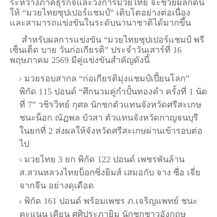
ระหว่างภาคธุรกิจและวงการมวยไทย จะช่วยผลักดัน
ให้ “มวยไทยซุปเปอร์แชมป์” เติบโตอย่างต่อเนื่อง
และสามารถแข่งขันในระดับนานาชาติได้มากขึ้น
สำหรับผลการแข่งขัน “มวยไทยซุปเปอร์แชมป์ พรี
เซ็นเต็ด บาย วันก่อเกียรติ” ประจำวันเสาร์ที่ 16
พฤษภาคม 2569 มีคู่แข่งขันสำคัญดังนี้
มวยรอบสากล “ก่อเกียรติมุ่งแชมป์เปี้ยนโลก”
พิกัด 115 ปอนด์ “ศึกนวมคู่กำปั้นทองคำ ครั้งที่ 1 นัด
ที่ 7” วชิรวิทย์ กุศล นักชกตัวแทนจังหวัดศรีสะเกษ
ชนะน็อก ณัฏพล บัวสา ตัวแทนจังหวัดกาญจนบุรี
ในยกที่ 2 ส่งผลให้จังหวัดศรีสะเกษผ่านเข้ารอบต่อ
ไป
มวยไทย 3 ยก พิกัด 122 ปอนด์ เพชรพันล้าน
ส.สวนหลวงไทยบ็อกซิ่งยิมส์ เสมอกับ จาง ซื่อ เจี่ย
จากจีน อย่างดุเดือด
พิกัด 161 ปอนด์ พร้อมเพชร ภ.เจริญแพทย์ ชนะ
คะแนน เคียน ศศิประภายิม นักชกชาวอังกฤษ