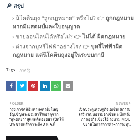
🔎 สรุป
นิโคตินถุง “ถูกกฎหมาย” หรือไม่? 👉
ถูกกฎหมาย
หากมีแสตมป์และใบอนุญาต
ขายออนไลน์ได้หรือไม่? 👉
ไม่ได้ ผิดกฎหมาย
ต่างจากบุหรี่ไฟฟ้าอย่างไร? 👉
บุหรี่ไฟฟ้าผิด
กฎหมาย แต่นิโคตินถุงอยู่ในระบบภาษี
Tags:
ภาครัฐ
OLDER
NEWER
กรุงเก่าจัดพิธีมหามงคลยิ่งใหญ่
เปิดประตูเศรษฐกิจเอเชีย! สภาส่ง
อัญเชิญพระบรมสารีริกธาตุจาก
เสริมวัฒนธรรมอาเซียน ผนึกพลัง
“พุทธคยา” สู่แผ่นดินอยุธยา เปิดให้
ภาคธุรกิจเซี่ยงไฮ้ ลงนาม MOU
ประชาชนสักการะถึง 3 พ.ค.นี้
ขยายโอกาสการค้า–การลงทุน