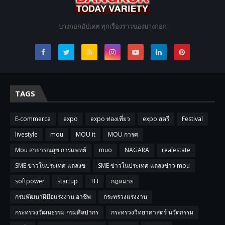
บางกอกอัปเดต ทุกเรื่องราวของบางกอก
TAGS
E-commerce
expo
expo ท่องเที่ยว
expo สตรี
Festival
livestyle
mou
MOU it
MOU การศ
Mou สาธารณสุข การแพทย์
muo
NAGARA
realestate
SME ข่าวในประเทศ แถลงข
SME ข่าวในประเทศ แถลงข่าว mou
softpower
startup
TH
กฎหมาย
กรมพัฒนาฝีมือแรงงาน อาชีพ
กระทรวงแรงงาน
กระทรวงวัฒนธรรม กรมศิลปากร
กระทรวงวิทยาศาสตร์ นวัตกรรม