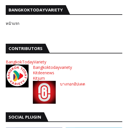
BANGKOKTODAYVARIETY
หน้าแรก
CONTRIBUTORS
BangkokTodayVariety
Bangkoktodayvariety
Kitdeenews
Kitjum
บางกอกอัปเดต
SOCIAL PLUGIN