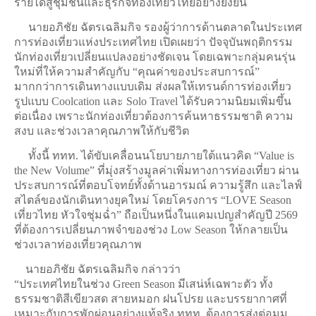
รายได้สู่ชุมชนและธุรกิจท่องเที่ยวไทยอย่างยั่งยืน
นายอภิชัย ฉัตรเฉลิมกิจ รองผู้ว่าการด้านตลาดในประเทศ
การท่องเที่ยวแห่งประเทศไทย
เปิดเผยว่า ปัจจุบันพฤติกรรม
นักท่องเที่ยวเปลี่ยนแปลงอย่างชัดเจน โดยเฉพาะกลุ่มคนรุ่น
ใหม่ที่ให้ความสำคัญกับ “คุณค่าของประสบการณ์”
มากกว่าการเดินทางแบบเดิม ส่งผลให้เทรนด์การท่องเที่ยว
รูปแบบ Coolcation และ Solo Travel ได้รับความนิยมเพิ่มขึ้น
ต่อเนื่อง เพราะนักท่องเที่ยวต้องการค้นหาธรรมชาติ ความ
สงบ และช่วงเวลาคุณภาพให้กับชีวิต
ทั้งนี้ ททท. ได้ขับเคลื่อนนโยบายภายใต้แนวคิด “Value is
the New Volume” ที่มุ่งสร้างมูลค่าเพิ่มทางการท่องเที่ยว ผ่าน
ประสบการณ์ที่ตอบโจทย์ทั้งด้านอารมณ์ ความรู้สึก และไลฟ์
สไตล์ของนักเดินทางยุคใหม่ โดยโครงการ “LOVE Season
เที่ยวไทย หัวใจชุ่มฉ่ำ” ถือเป็นหนึ่งในแคมเปญสำคัญปี 2569
ที่ต้องการเปลี่ยนภาพจำของช่วง Low Season ให้กลายเป็น
ช่วงเวลาท่องเที่ยวคุณภาพ
นายอภิชัย ฉัตรเฉลิมกิจ กล่าวว่า
“ประเทศไทยในช่วง Green Season มีเสน่ห์เฉพาะตัว ทั้ง
ธรรมชาติสีเขียวสด สายหมอก ฝนโปรย และบรรยากาศที่
เหมาะกับการพักผ่อนอย่างแท้จริง ททท. ต้องการส่งต่อมุม