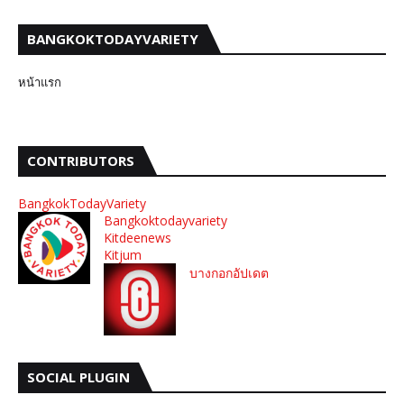
BANGKOKTODAYVARIETY
หน้าแรก
CONTRIBUTORS
BangkokTodayVariety
Bangkoktodayvariety
Kitdeenews
Kitjum
บางกอกอัปเดต
SOCIAL PLUGIN