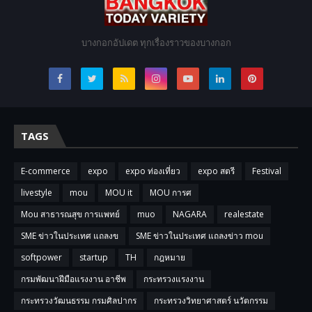
บางกอกอัปเดต ทุกเรื่องราวของบางกอก
TAGS
E-commerce
expo
expo ท่องเที่ยว
expo สตรี
Festival
livestyle
mou
MOU it
MOU การศ
Mou สาธารณสุข การแพทย์
muo
NAGARA
realestate
SME ข่าวในประเทศ แถลงข
SME ข่าวในประเทศ แถลงข่าว mou
softpower
startup
TH
กฎหมาย
กรมพัฒนาฝีมือแรงงาน อาชีพ
กระทรวงแรงงาน
กระทรวงวัฒนธรรม กรมศิลปากร
กระทรวงวิทยาศาสตร์ นวัตกรรม