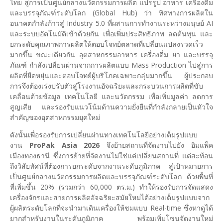
ไทย สู่การเป็นศูนย์กลางนวัตกรรมการผลิต แปรรูป อาหาร เครื่องดื่ม
และบรรจุภัณฑ์ระดับโลก (Global Hub) ว่า ทิศทางการผลิตใน
อนาคตกำลังก้าวสู่ Industry 5.0 ที่ผสานการทำงานระหว่างมนุษย์ AI
และระบบอัตโนมัติเข้าด้วยกัน เพื่อเพิ่มประสิทธิภาพ ลดต้นทุน และ
ยกระดับคุณภาพการผลิตให้ตอบโจทย์ตลาดที่เปลี่ยนแปลงรวดเร็ว
มากขึ้น ขณะเดียวกัน อุตสาหกรรมอาหาร เครื่องดื่ม ยา และบรรจุ
ภัณฑ์ กำลังเปลี่ยนผ่านจากการผลิตแบบ Mass Production ไปสู่การ
ผลิตที่ยืดหยุ่นและตอบโจทย์ผู้บริโภคเฉพาะกลุ่มมากขึ้น ผู้ประกอบ
การจึงต้องเร่งปรับตัวสู่โรงงานอัจฉริยะและกระบวนการผลิตที่ขับ
เคลื่อนด้วยข้อมูล เทคโนโลยี และนวัตกรรม เพื่อเพิ่มมูลค่า ลดการ
สูญเสีย และรองรับแนวโน้มด้านความยั่งยืนที่กำลังกลายเป็นหัวใจ
สำคัญของอุตสาหกรรมยุคใหม่
ดังนั้นเพื่อรองรับการเปลี่ยนผ่านทางเทคโนโลยีอย่างเต็มรูปแบบ
งาน
ProPak Asia 2026
จึงย้ายสถานที่จัดงานไปยัง อิมแพ็ค
เมืองทองธานี ซึ่งการย้ายที่จัดงานไม่ใช่แค่เปลี่ยนสถานที่ แต่สะท้อน
ถึงวิสัยทัศน์ที่ต้องการยกระดับจากงานระดับภูมิภาค สู่เป้าหมายการ
เป็นศูนย์กลางนวัตกรรมการผลิตและบรรจุภัณฑ์ระดับโลก ด้วยพื้นที่
ที่เพิ่มขึ้น 20% (รวมกว่า 60,000 ตร.ม.) ทำให้รองรับการจัดแสดง
เครื่องจักรและสายการผลิตอัจฉริยะสมัยใหม่ได้อย่างเต็มรูปแบบจาก
ผู้ผลิตระดับโลกที่จะนำมาเดินเครื่องให้ชมแบบ Real-time ซึ่งหาดูได้
ยากสำหรับงานในระดับภูมิภาค พร้อมเพิ่มโซนจัดงานใหม่