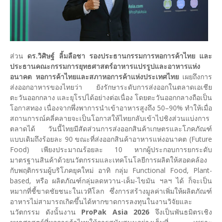
ส่วน
ดร.วิศิษฐ์ ลิ้มลือชา รองประธานกรรมการหอการค้าไทย และ
ประธานคณะกรรมการยุทธศาสตร์อาหารแปรรูปและอาหารแห่ง
อนาคต หอการค้าไทยและสภาหอการค้าแห่งประเทศไทย
เผยถึงการ
ส่งออกอาหารของไทยว่า ยังรักษาระดับการส่งออกในตลาดเอเชีย
ตะวันออกกลาง และยุโรปได้อย่างต่อเนื่อง โดยตะวันออกกลางถือเป็น
โอกาสทอง เนื่องจากพึ่งพาการนำเข้าอาหารสูงถึง 50–90% ทำให้เมื่อ
สถานการณ์คลี่คลายจะเป็นโอกาสให้ไทยกลับเข้าไปชิงส่วนแบ่งการ
ตลาดได้ วันนี้ไทยมีสัดส่วนการส่งออกสินค้าเกษตรและโภคภัณฑ์
แบบเดิมถึงร้อยละ 90 ขณะที่ส่งออกสินค้าอาหารแห่งอนาคต (Future
Food) เพียงประมาณร้อยละ 10 หากผู้ประกอบการยกระดับ
มาตรฐานสินค้าด้วยนวัตกรรมและเทคโนโลยีการผลิตให้สอดคล้อง
กับพฤติกรรมผู้บริโภคยุคใหม่ อาทิ กลุ่ม Functional Food, Plant-
based, หรือ ผลิตภัณฑ์กลุ่มลดหวาน-เค็ม-ไขมัน ฯลฯ ได้ ก็จะเป็น
หมากที่ชี้ขาดชัยชนะในเวทีโลก ซึ่งการสร้างมูลค่าเพิ่มให้ผลิตภัณฑ์
อาหารไม่สามารถเกิดขึ้นได้หากขาดการลงทุนในงานวิจัยและ
นวัตกรรม ดังนั้นงาน
ProPak Asia 2026
จึงเป็นพันธมิตรเชิง