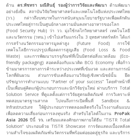
ด้าน
ดร.พัชทรา มณีสินธุ์ รองผู้ว่าการวิจัยและพัฒนา
ด้านพัฒนา
อย่างยั่งยืน สถาบันวิจัยวิทยาศาสตร์และเทคโนโลยีแห่งประเทศไทย
(วว.) กล่าวถึงบทบาทในการสนับสนุนนโยบายรัฐบาลเพื่อผลักดัน
ประเทศไทยสู่การเป็นศูนย์กลางความมั่นคงทางอาหารของโลก
(Food Security Hub) ว่า วว. มุ่งใช้กลไกวิทยาศาสตร์ เทคโนโลยี
และนวัตกรรม (วทน.) เข้าไปเสริมแกร่งใน 3 ยุทธศาสตร์หลัก ได้แก่
การสร้างนวัตกรรมอาหารมูลค่าสูง (Future Food) การใช้
เทคโนโลยีการแปรรูปเพื่อลดการสูญเสีย (Food Loss & Food
Waste) และการพัฒนาบรรจุภัณฑ์ที่เป็นมิตรต่อสิ่งแวดล้อม (Eco-
friendly packaging) สอดคล้องกับแนวคิด BCG Economy เพื่อก้าว
ข้ามมาตรการทางการค้าระหว่างประเทศที่เข้มงวด และสถานการณ์
โลกที่ผันผวน ส่วนการขับเคลื่อนงานวิจัยสู่เชิงพาณิชย์นั้น ยึด
ปรัชญาการทำงานแบบ “Partner of your success” โดยทำหน้าที่
เป็นเพื่อนคู่คิดแก่ผู้ประกอบการและนักวิจัยรุ่นใหม่ ผ่านบริการ Total
Solution Service ที่ดูแลตั้งแต่การวิจัยสูตรผลิตภัณฑ์ การวิเคราะห์
ทดสอบมาตรฐานสากล ไปจนถึงการเปิดพื้นที่ Sandbox &
Infrastructure ให้ผู้ประกอบการทดลองผลิตจริงในโรงงานต้นแบบ
เพื่อลดความเสี่ยงก่อนการลงทุนจริง สำหรับไฮไลต์ในงาน
ProPak
Asia 2026
ปีนี้
วว.
เตรียมแสดงศักยภาพภายใต้ธีม “TISTR Total
Solution” ประกอบด้วย TISTR Showcase การจัดแสดงเบื้องหลังค
วามสำเร็จของผลิตภัณฑ์นวัตกรรมที่พร้อมต่อยอดสู่ธุรกิจ และบริการ