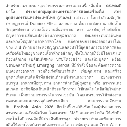
สำหรับภาพรวมของอุตสาหกรรมอาหารและเครื่องดื่มนั้น
ดร.ทองดี
ปาโส ประธานกลุ่มอุตสาหกรรมอาหารและเครื่องดื่ม สภา
อุตสาหกรรมแห่งประเทศไทย (ส.อ.ท.)
กล่าวว่า โลกกำลังเผชิญกับ
ปรากฏการณ์ Domino Effect หลายอย่าง ทั้งภาวะสงคราม เกิดเป็น
วิกฤตพลังงาน ส่งผลถึงความมั่นคงทางอาหาร และยังถูกซ้ำเติมด้วย
ปัญหาการเปลี่ยนแปลงด้านภาพภูมิอากาศ ส่งผลกระทบต่อต้นทุน
และห่วงโซ่อุปทานอาหารทั่วโลก แม้ตัวเลขการส่งออกอาหารไทย
ช่วง 3 ปี ที่ผ่านมาจะส่งสัญญาณลดลงทำให้อุตสาหกรรมอาหารและ
เครื่องดื่มไทยอยู่ช่วงหัวเลี้ยวหัวต่อสำคัญ ซึ่งในวิกฤตก็ยังมีโอกาส แต่
ต้องพลิกเกม เปลี่ยนทิศทาง ปรับโครงสร้าง และเพิ่มมูลค่า พร้อม
ขยายตลาดใหม่สู่ Emerging Market ที่มีกำลังซื้อและต้องการความ
มั่นคงทางอาหาร รวมถึงเร่งพัฒนาสินค้า เพิ่มคุณภาพ และสร้าง
มูลค่าเพิ่มแทนสินค้าที่แข่งขันด้านปริมาณและราคา อย่างอาหาร
แปรรูป อาหารเพื่อสุขภาพ อาหารสำหรับผู้สูงอายุ หรือ อาหารแห่ง
อนาคต ธุรกิจต้องเดินหน้าด้วยนวัตกรรม ใช้เทคโนโลยีสมัยใหม่ลด
ต้นทุน เพิ่มความสามารถในการแข่งขัน โดยเฉพาะการใช้พลังงาน
ทดแทนและและบรรจุภัณฑ์ทางเลือก ส่วนการร่วมจัดงาน
กับ
ProPak Asia 2026
ถือเป็นจิ๊กซอว์ที่เชื่อมโยงผู้ประกอบการ
อาหารและเครื่องดื่มไทย โดยเฉพาะ SME และสตาร์ตอัพ ให้เข้าถึง
เทคโนโลยีการผลิตที่มีประสิทธิภาพสูง ช่วยยกระดับและพัฒนาการ
ผลิตให้ตอบโจทย์ความต้องการของโลก ลดต้นทุน และ Zero Waste