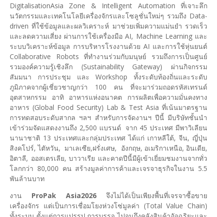
DigitalisationAsia Zone & Intelligent Automation ที่เจาะลึก
นวัตกรรมและเทคโนโลยีเครื่องจักรและโซลูชั่นใหม่ๆ รวมถึง Data-
driven ที่ใช้ข้อมูลและผลวิเคราะห์ มาช่วยเพิ่มความแม่นยำ รวดเร็ว
และลดความเสี่ยง ผ่านการใช้เครื่องมือ AI, Machine Learning และ
ระบบวิเคราะห์ข้อมูล การบริหารโรงงานด้วย AI และการใช้หุ่นยนต์
Collaborative Robots ที่ทำงานร่วมกับมนุษย์ รวมถึงการเป็นศูนย์
รวมองค์ความรู้เชิงลึก (Sustainability Gateway) ผ่านกิจกรรม
สัมมนา การประชุม และ Workshop ทั้งระดับท้องถิ่นและระดับ
ภูมิภาคจากผู้เชี่ยวชาญกว่า 100 คน ที่จะมาร่วมถอดรหัสเทรนด์
อุตสาหกรรม อาทิ อาหารแห่งอนาคต การผลิตเพื่อความมั่นคงทาง
อาหาร (Global Food Security) Lab & Test Asia ที่เน้นมาตรฐาน
การทดสอบระดับสากล ฯลฯ สำหรับการจัดงานฯ ปีนี้ มีบริษัทชั้นนำ
เข้าร่วมจัดแสดงงานถึง 2,500 แบรนด์ จาก 45 ประเทศ มีพาวิเลียน
นานาชาติ 13 ประเทศและกลุ่มประเทศ ได้แก่ เกาหลีใต้, จีน, ญี่ปุ่น
สิงคโปร์, ไตัหวัน, มาเลเซีย,ฝรั่งเศษ, อังกฤษ, อเมริกาเหนือ, อินเดีย,
อิตาลี, ออสเตรเลีย, บาวาเรีย และคาดปีนี้มีผู้เข้าเยี่ยมชมงานจากทั่ว
โลกกว่า 80,000 คน สร้างมูลค่าการค้าและเจรจาธุรกิจในงาน 5.5
พันล้านบาท
งาน
ProPak Asia2026
จึงไม่ได้เป็นเพียงพื้นที่เจรจาซื้อขาย
เครื่องจักร แต่เป็นการเชื่อมโยงห่วงโซ่มูลค่า (Total Value Chain)
ทั้งระบบ ตั้งแต่การแปรรูป การบรรจุ ไปจนถึงคลังสินค้าอัจฉริยะและ