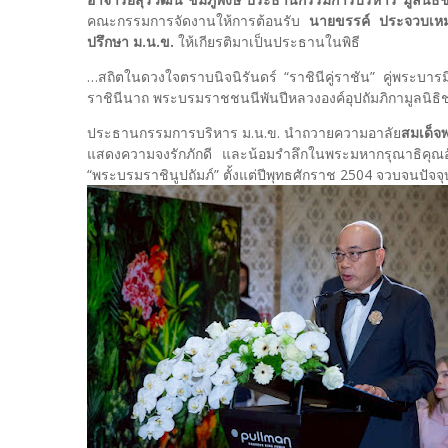
คณะกรรมการจัดงานให้การต้อนรับ
นายขรรค์ ประจวบเหม
ปรึกษา ม.น.ข.
ให้เกียรติมาเป็นประธานในพิธี
…สถิตในดวงใจตราบนิจนิรันดร์ “ราชินีคู่ราชัน” คู่พระบารม
ราชินีนาถ พระบรมราชชนนีพันปีหลวงองค์อุปถัมภิกามูลนิธิช
ประธานกรรมการบริหาร ม.น.ข. นำถวายความอาลัย
สมเด็จ
แสดงความจงรักภักดี และน้อมรำลึกในพระมหากรุณาธิคุณอัน
“พระบรมราชินูปถัมภ์” ตั้งแต่ปีพุทธศักราช 2504 จวบจนปัจจุ