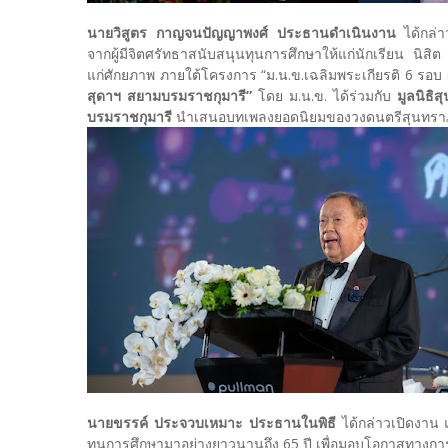
นายวิสูตร กาญจนปัญญาพงศ์ ประธานดําเนินงาน
ได้กล่
จากผู้มีจิตศรัทธาสนับสนุนทุนการศึกษาให้แก่นักเรียน นิ
แก่ศักยภาพ ภายใต้โครงการ “ม.น.ข.เฉลิมพระเกียรติ 6 รอบ
สุดาฯ สยามบรมราชกุมารี”
โดย ม.น.ข. ได้ร่วมกับ
มูลนิธิ
บรมราชกุมารี
นําเสนอบทเพลงยอดนิยมของวงดนตรีสุนทร
นายขรรค์ ประจวบเหมาะ ประธานในพิธี
ได้กล่าวเปิดงาน 
ทุนการศึกษามาอย่างยาวนานถึง 65 ปี เพื่อมอบโอกาสทางการ