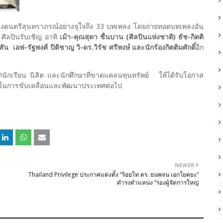
กวงดนตรีสุนทราภรณ์อย่างจุใจถึง 33 บทเพลง โดยถ่ายทอดบทเพลงอัน
 ศิลปินรับเชิญ อาทิ
เม้า-คุณสุดา ชื่นบาน (ศิลปินแห่งชาติ) ธัช-กิตติ
ัน เอฟ-รัฐพงศ์ ปิติชาญ วิ-ดร.วิรัช ศรีพงษ์ และนักร้องกิตติมศักดิ์
อีก
แก่นักเรียน นิสิต และนักศึกษาที่ขาดแคลนทุนทรัพย์ ให้ได้รับโอกาส
คัญในการขับเคลื่อนและพัฒนาประเทศต่อไป
NEWER
Thailand Privilege ประกาศแต่งตั้ง “ร้อยโท ดร. ธนพจน เอกโยคยะ”
ดำรงตำแหน่ง “รองผู้จัดการใหญ่