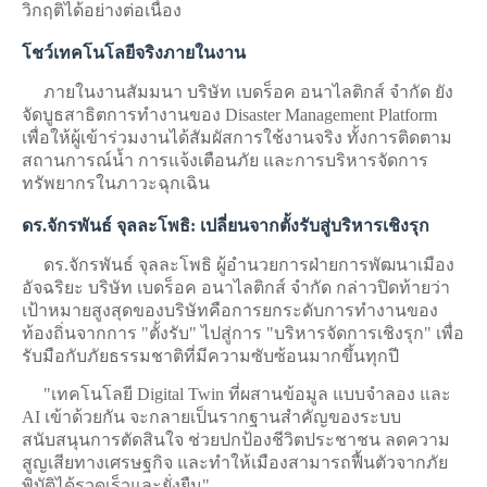
วิกฤติได้อย่างต่อเนื่อง
โชว์เทคโนโลยีจริงภายในงาน
ภายในงานสัมมนา บริษัท เบดร็อค อนาไลติกส์ จำกัด ยัง
จัดบูธสาธิตการทำงานของ Disaster Management Platform
เพื่อให้ผู้เข้าร่วมงานได้สัมผัสการใช้งานจริง ทั้งการติดตาม
สถานการณ์น้ำ การแจ้งเตือนภัย และการบริหารจัดการ
ทรัพยากรในภาวะฉุกเฉิน
ดร.จักรพันธ์ จุลละโพธิ: เปลี่ยนจากตั้งรับสู่บริหารเชิงรุก
ดร.จักรพันธ์ จุลละโพธิ ผู้อำนวยการฝ่ายการพัฒนาเมือง
อัจฉริยะ บริษัท เบดร็อค อนาไลติกส์ จำกัด กล่าวปิดท้ายว่า
เป้าหมายสูงสุดของบริษัทคือการยกระดับการทำงานของ
ท้องถิ่นจากการ "ตั้งรับ" ไปสู่การ "บริหารจัดการเชิงรุก" เพื่อ
รับมือกับภัยธรรมชาติที่มีความซับซ้อนมากขึ้นทุกปี
"เทคโนโลยี Digital Twin ที่ผสานข้อมูล แบบจำลอง และ
AI เข้าด้วยกัน จะกลายเป็นรากฐานสำคัญของระบบ
สนับสนุนการตัดสินใจ ช่วยปกป้องชีวิตประชาชน ลดความ
สูญเสียทางเศรษฐกิจ และทำให้เมืองสามารถฟื้นตัวจากภัย
พิบัติได้รวดเร็วและยั่งยืน"