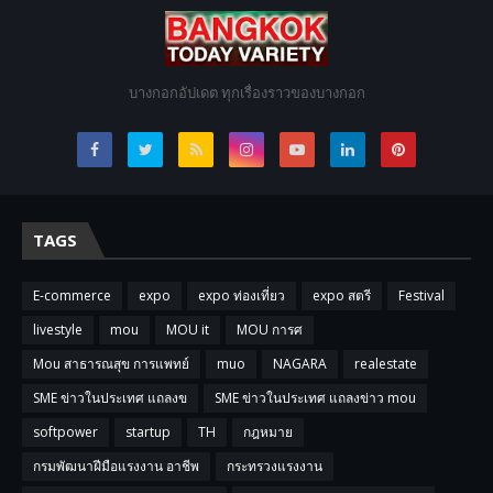
บางกอกอัปเดต ทุกเรื่องราวของบางกอก
TAGS
E-commerce
expo
expo ท่องเที่ยว
expo สตรี
Festival
livestyle
mou
MOU it
MOU การศ
Mou สาธารณสุข การแพทย์
muo
NAGARA
realestate
SME ข่าวในประเทศ แถลงข
SME ข่าวในประเทศ แถลงข่าว mou
softpower
startup
TH
กฎหมาย
กรมพัฒนาฝีมือแรงงาน อาชีพ
กระทรวงแรงงาน