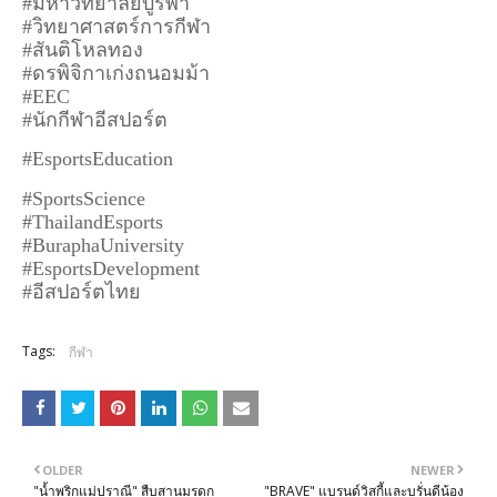
#มหาวิทยาลัยบูรพา
#วิทยาศาสตร์การกีฬา
#สันติโหลทอง
#ดรพิจิกาเก่งถนอมม้า
#EEC
#นักกีฬาอีสปอร์ต
#EsportsEducation
#SportsScience
#ThailandEsports
#BuraphaUniversity
#EsportsDevelopment
#อีสปอร์ตไทย
Tags:
กีฬา
OLDER
NEWER
"น้ำพริกแม่ปราณี" สืบสานมรดก
"BRAVE" แบรนด์วิสกี้และบรั่นดีน้อง