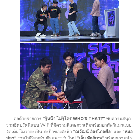
ต่อด้วยรายการ
“รู้หน้า ไม่รู้ใคร WHO’S THAT?”
พบความสนุก
รวมฮิตปรัศนีแบบ VVIP ที่มีความพิเศษกว่าเดิมพร้อมยกทัพกันมาแบบ
จัดเต็ม ไม่ว่าจะเป็น ปะป๊าของอิงฟ้า
“ณวัฒน์ อิสรไกลศีล
” และ “
หมอ
ปลา”
รวมไปถึงเหล่าเซียนพระรุ่นใหม่
“เอ็ม หัตถ์เทพ”
พร้อมความน่า