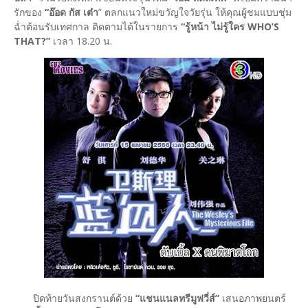
รักของ
“อ๊อด กัส เต๋า
” ตลกแนวใหม่ขวัญใจวัยรุ่น ให้คุณผู้ชมแบบชุ่ม
ฉ่ำต้อนรับเทศกาล ติดตามได้ในรายการ
“รู้หน้า ไม่รู้ใคร WHO’S
THAT?”
เวลา 18.20 น.
ปิดท้ายวันสงกรานต์ด้วย
“แชนแนลทรีมูฟวี่ส์”
เสนอภาพยนตร์