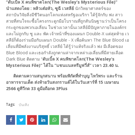
“ดับเบิ้ล X คนพิฆาตโลก(The Wesley’s Mysterious File)”
นำแสดงโดย : หลิวเต๋อหัว, ซูฉี เวสลีย์
นักวิทยาศาสตร์ของ
สถาบันวิจัยสิ่งมีชีวิตนอกโลกแห่งสหรัฐอเมริกา ได้รู้จักกับ ฟง สาว
สวยที่สนใจจะซื้อโครงกระดูกมือโบราณที่ถูกสันนิษฐานว่าเป็นโครง
กระดูกของพวกเอเลี่ยน ในช่วงเวลานั้นเวสลีย์มีปัญหาภายในองค์กร
และไม่ถูกกับ ซู และ พัค เจ้าหน้าที่ของแผนก Double-X แต่สุดท้าย เว
สลีย์ก็ต้องร่วมมือกับแผนก Double - X เพื่อค้นหา The Blue Blood เอ
เลี่ยนที่มีพลังงานบริสุทธิ์ เวสลีย์ ได้รู้ว่าแท้จริงแล้ว ฟง มีเลือดของ
Blue Blood และเธอกำลังถูกตามล่าจากเหล่าเอเลี่ยนที่มีสายเลือด
Dark Blue ติดตาม “
ดับเบิ้ล X คนพิฆาตโลก(The Wesley’s
Mysterious File)” ได้ใน “แชนแนลทรีมูฟวี่ส์” เวลา 23.40 น.
ติดตามความสนุกสนาน พร้อมพิกัดที่ทำบุญ ไหว้พระ และร้าน
อาหารจานเด็ด ส่งท้ายวันสงกรานต์ได้ในวันเสาร์ที่ 15 เมษายน
2566 ดูทีวีกด 33 ดูมือถือกด 3Plus
Tags:
บันเทิง