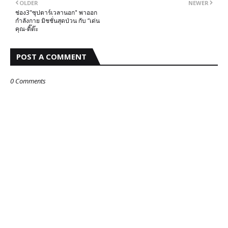
OLDER
NEWER
ช่อง3"ซุปตาร์​เวลานอก" พาออก
กำลังกาย มิชชั่นสุดป่วน กับ “เด่น
คุณ-ติ๊ต๊ะ
POST A COMMENT
0 Comments