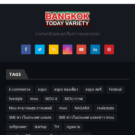
บางกอกอัปเดต ทุกเรื่องราวของบางกอก
TAGS
E-commerce
expo
expo ท่องเที่ยว
expo สตรี
Festival
livestyle
mou
MOU it
MOU การศ
Mou สาธารณสุข การแพทย์
muo
NAGARA
realestate
SME ข่าวในประเทศ แถลงข
SME ข่าวในประเทศ แถลงข่าว mou
softpower
startup
TH
กฎหมาย