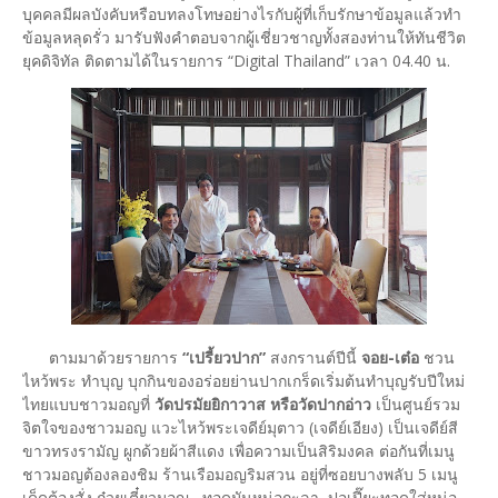
บุคคลมีผลบังคับหรือบทลงโทษอย่างไรกับผู้ที่เก็บรักษาข้อมูลแล้วทำ
ข้อมูลหลุดรั่ว มารับฟังคำตอบจากผู้เชี่ยวชาญทั้งสองท่านให้ทันชีวิต
ยุคดิจิทัล ติดตามได้ในรายการ “Digital Thailand” เวลา 04.40 น.
​ตามมาด้วยรายการ
“เปรี้ยวปาก”
สงกรานต์ปีนี้
จอย-เต๋อ
ชวน
ไหว้พระ ทำบุญ บุกกินของอร่อยย่านปากเกร็ดเริ่มต้นทำบุญรับปีใหม่
ไทยแบบชาวมอญที่
วัดปรมัยยิกาวาส หรือวัดปากอ่าว
เป็นศูนย์รวม
จิตใจของชาวมอญ แวะไหว้พระเจดีย์มุตาว (เจดีย์เอียง) เป็นเจดีย์สี
ขาวทรงรามัญ ผูกด้วยผ้าสีแดง เพื่อความเป็นสิริมงคล ต่อกันที่เมนู
ชาวมอญต้องลองชิม ร้านเรือมอญริมสวน อยู่ที่ซอยบางพลับ 5 เมนู
เด็ดต้องสั่ง ก๋วยเตี๋ยวมอญ , ทอดมันหน่อกะลา ,ปอเปี๊ยะทอดใส่หน่อ